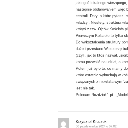
jakiegoś lokalnego wierzącego
następnie obdarowaniem więc b
centrali. Dary, o które pytasz
'władzy’. Niestety, struktura w
któryś z tzw. Ojców Kościoła pi
Pierwszym Kościele to tylko sł
Do wykształcenia struktury pom
duże i przestano Wieczerzę tra
(czyli, jak to ktoś nazwał, „sio
komu pozwolić na udział, a kom
Potem już było to, co mamy do 
które ostatnio wybuchają w ko
związanych z niewłaściwym 'za
jest nie tak.
Polecam Rozdział 1 pt.: „Model
Krzysztof Kruczek
30 października 2024 o 07:02