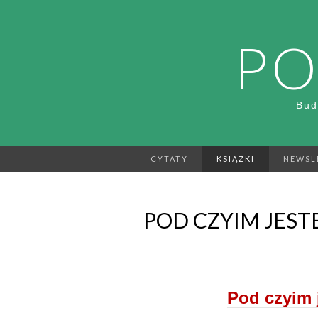
PO
Bud
CYTATY
KSIĄŻKI
NEWSL
POD CZYIM JES
Pod czyim 