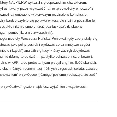
, który NAJPIERW wykazał się odpowiednim charakterem,
ył uznawany przez większość, a nie „przywożony w teczce” z
, również są omówione w pierwszym rozdziale w kontekście
ładzy bardzo szybko się pojawiła w kościele i już na początku Iw
sał: „Nie nikt nie śmie chrzcić bez biskupa”. (Biskup w
uga – pomocnik, a nie zwierzchnik).
ogła niestety Wieczerza Pańska. Ponieważ, gdy zbory stały się
ktować jako pełny posiłek i wydawać coraz mniejsze części
rbnięcie i kąsek”) znaleźli się tacy, którzy zaczęli decydować
u nie (Mamy to do dziś – np.: „tylko ochrzczeni członkowie”).
dziś w KRK, a co protestantyzm przejął chętnie. Ilość skandali,
ściołach różnych denominacji, różnych częściach świata, zawsze
chowaniem’ przywódców (różnego 'poziomu’) pokazuje, że „coś”
 przywództwa”, gdzie znajdziesz wyjaśnienie wątpliwości.