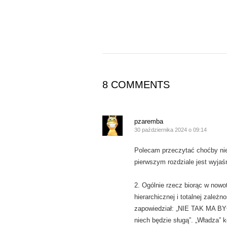
8 COMMENTS
pzaremba
30 października 2024 o 09:14
Polecam przeczytać choćby nie
pierwszym rozdziale jest wyjaś
2. Ogólnie rzecz biorąc w nowo
hierarchicznej i totalnej zależ
zapowiedział: „NIE TAK MA BYĆ
niech będzie sługą”. „Władza” 