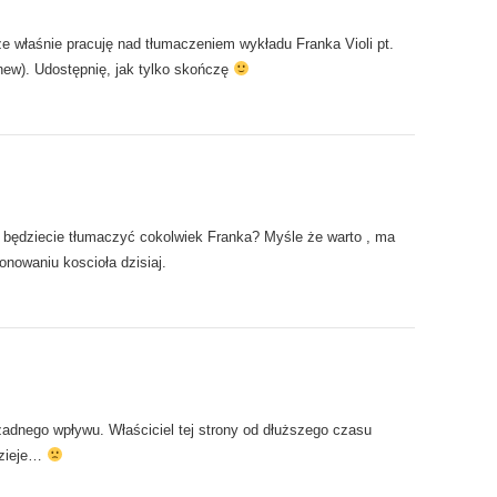
 że właśnie pracuję nad tłumaczeniem wykładu Franka Violi pt.
new). Udostępnię, jak tylko skończę
y będziecie tłumaczyć cokolwiek Franka? Myśle że warto , ma
onowaniu koscioła dzisiaj.
adnego wpływu. Właściciel tej strony od dłuższego czasu
 dzieje…