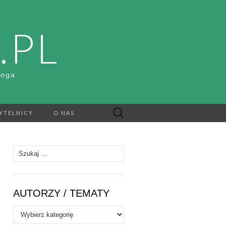
.PL
Boga
Szukaj:
YTELNICY
O NAS
Szukaj:
AUTORZY / TEMATY
Autorzy
/