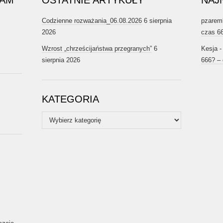
RAM
OSTATNIE ARTYKUŁY
NAJ
Codzienne rozważania_06.08.2026
6 sierpnia
pzarem
2026
czas 6
Wzrost „chrześcijaństwa przegranych”
6
Kesja
sierpnia 2026
666? –
KATEGORIA
Kategoria