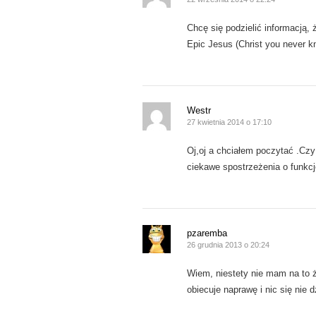
Chcę się podzielić informacją,
Epic Jesus (Christ you never k
Westr
27 kwietnia 2014 o 17:10
Oj,oj a chciałem poczytać .Cz
ciekawe spostrzeżenia o funkcj
pzaremba
26 grudnia 2013 o 20:24
Wiem, niestety nie mam na to ż
obiecuje naprawę i nic się nie