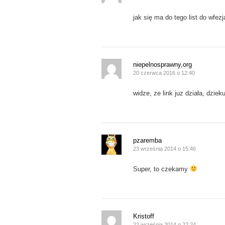
jak się ma do tego list do wfezj
niepelnosprawny,org
20 czerwca 2016 o 12:40
widze, ze link juz działa, dzieku
pzaremba
23 września 2014 o 15:46
Super, to czekamy
Kristoff
22 września 2014 o 22:24