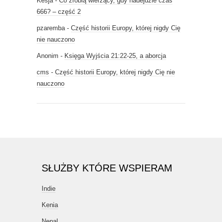
Kesja
-
Co zrobią wierzący, gdy nadejdzie czas
666? – część 2
pzaremba
-
Część historii Europy, której nigdy Cię
nie nauczono
Anonim
-
Księga Wyjścia 21:22-25, a aborcja
cms
-
Część historii Europy, której nigdy Cię nie
nauczono
SŁUŻBY KTÓRE WSPIERAM
Indie
Kenia
Nepal