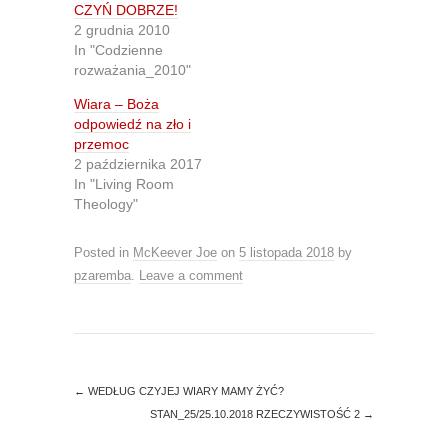
n
n
CZYŃ DOBRZE!
T
F
2 grudnia 2010
w
a
i
c
In "Codzienne
t
e
rozważania_2010"
t
b
e
o
r
o
Wiara – Boża
(
k
O
(
odpowiedź na zło i
p
O
przemoc
e
p
n
e
2 października 2017
s
n
In "Living Room
i
s
n
i
Theology"
n
n
e
n
w
e
Posted in
w
McKeever Joe
w
on
5 listopada 2018
by
i
w
pzaremba
.
Leave a comment
n
i
d
n
o
d
w
o
)
w
)
←
WEDŁUG CZYJEJ WIARY MAMY ŻYĆ?
STAN_25/25.10.2018 RZECZYWISTOŚĆ 2
→