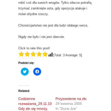
robić coś dla swoich wrogów. Tylko siłacze potrafią
trzymać zamknięte usta, gdy opozycja atakuje i
mówi ohydne rzeczy.
Chrześcijaństwo nie jest dla ludzi słabego serca.
Nigdy nie było i nie jest obecnie.
Click to rate this post!
[Total:
3
Average:
5
]
Podziel się:
C
C
l
l
i
i
c
c
k
k
t
t
o
o
Related
s
s
h
h
Codzienne
Przyzwolenie na zło
a
a
r
r
rozważania_29.11.10
29 kwietnia 2005
e
e
Gdy zło się mnoży,
In "Durai Joe"
o
o