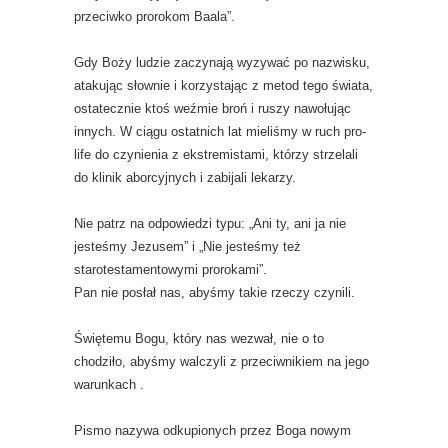
przeciwko prorokom Baala”.
Gdy Boży ludzie zaczynają wyzywać po nazwisku,
atakując słownie i korzystając z metod tego świata,
ostatecznie ktoś weźmie broń i ruszy nawołując
innych. W ciągu ostatnich lat mieliśmy w ruch pro-
life do czynienia z ekstremistami, którzy strzelali
do klinik aborcyjnych i zabijali lekarzy.
Nie patrz na odpowiedzi typu: „Ani ty, ani ja nie
jesteśmy Jezusem” i „Nie jesteśmy też
starotestamentowymi prorokami”.
Pan nie posłał nas, abyśmy takie rzeczy czynili.
Świętemu Bogu, który nas wezwał, nie o to
chodziło, abyśmy walczyli z przeciwnikiem na jego
warunkach .
Pismo nazywa odkupionych przez Boga nowym