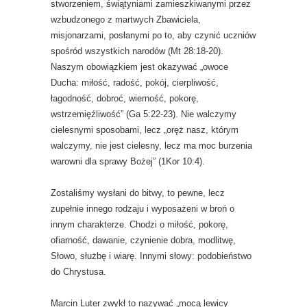
stworzeniem, świątyniami zamieszkiwanymi przez
wzbudzonego z martwych Zbawiciela,
misjonarzami, posłanymi po to, aby czynić uczniów
spośród wszystkich narodów (Mt 28:18-20).
Naszym obowiązkiem jest okazywać „owoce
Ducha: miłość, radość, pokój, cierpliwość,
łagodność, dobroć, wierność, pokorę,
wstrzemięźliwość” (Ga 5:22-23). Nie walczymy
cielesnymi sposobami, lecz „oręż nasz, którym
walczymy, nie jest cielesny, lecz ma moc burzenia
warowni dla sprawy Bożej” (1Kor 10:4).
Zostaliśmy wysłani do bitwy, to pewne, lecz
zupełnie innego rodzaju i wyposażeni w broń o
innym charakterze. Chodzi o miłość, pokorę,
ofiarność, dawanie, czynienie dobra, modlitwę,
Słowo, służbę i wiarę. Innymi słowy: podobieństwo
do Chrystusa.
Marcin Luter zwykł to nazywać „mocą lewicy