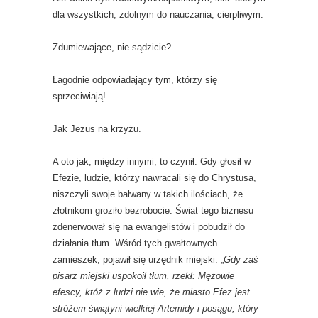
dla wszystkich, zdolnym do nauczania, cierpliwym.
Zdumiewające, nie sądzicie?
Łagodnie odpowiadający tym, którzy się
sprzeciwiają!
Jak Jezus na krzyżu.
A oto jak, między innymi, to czynił. Gdy głosił w
Efezie, ludzie, którzy nawracali się do Chrystusa,
niszczyli swoje bałwany w takich ilościach, że
złotnikom groziło bezrobocie. Świat tego biznesu
zdenerwował się na ewangelistów i pobudził do
działania tłum. Wśród tych gwałtownych
zamieszek, pojawił się urzędnik miejski: „
Gdy zaś
pisarz miejski uspokoił tłum, rzekł: Mężowie
efescy, któż z ludzi nie wie, że miasto Efez jest
stróżem świątyni wielkiej Artemidy i posągu, który