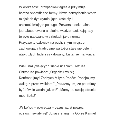
W większości przypadków agresja przyjmuje
bardzo specyficzne formy. Nowe zarządzenia władz
miejskich dyskryminujące kościoły i
uniemożliwiające posługę. Perwersja seksualna,
jest akceptowana a lokalne władze naciskają, aby
to było nauczane w szkołach jako norma.
Przyzwoity człowiek na publicznym miejscu,
zachowujący tradycyjne wartości staje się celem
ataku złych ludzi i szkalowany. Lista nie ma końca.
Wielu nazywających siebie uczniami Jezusa
Chrystusa powiada: „Organizujmy się!
Konfrontujmy! Żadnych Miłych Panów! Podejmijmy
walkę z przeciwnikiem!” „Pokażmy im, że potrafimy
być równie wredni jak oni!” „Mamy po swojej stronie
moc Bożą!”
„W końcu – powiedzą – Jezus wziął powróz i
oczyścił świątynię!” „Eliasz stanął na Górze Karmel