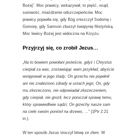
Bożej”. Moc prawicy, wskazywał, to pięść, osąd,
surowość, miażdżenie odszczepieńców. Moc
prawicy pojawiła się, gdy Bóg zniszczył Sodomę i
Gomorę, gdy Samson zburzył świątynię filistyńską.
Moc lewicy Bożej jest widoczna na Krzyżu.
Przyjrzyj się, co zrobił Jezus…
„
Na to bowiem powołani jesteście, gdyż i Chrystus
cierpiał za was, zostawiając wam przykład, abyście
wstępowali w jego ślady; On grzechu nie popełnił
ani nie znaleziono zdrady w ustach jego; On, gdy
mu złorzeczono, nie odpowiadał złorzeczeniem,
gdy cierpiał, nie groził, lecz poruczał sprawę temu,
który sprawiedliwie sądzi; On grzechy nasze sam
na ciele swoim poniósł na drzewo, …
” (1Ptr 2:21
in.).
W ten sposób Jezus stoczył bitwę ze złem. W