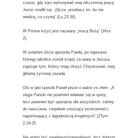
czasie, gdy kaci wykonywali swą nikczemną pracę,
Jezus modlił się: „Ojcze, przebacz im, bo nie
wiedzą, co czynią” (Lu 23:34).
W Piśmie krzyż jest nazwany „mocą Bożą” (1Kor
2).
W ostatnim liście apostoła Pawła, po napisaniu
którego wkrótce został ścięty za wiarę w Jezusa,
zapisuje tym, którzy mają służyć Chrystusowi, swą
główną życiową zasadę.
Oto w jaki sposób Paweł pisze o walce ze złem: „
A
sługa Pański nie powinien wdawać się w spory,
lecz powinien być uprzejmy dla wszystkich, zdolny
do nauczania, cierpliwie znoszący przeciwności,
napominający z łagodnością krnąbrnych
” (2Tym
2:24-25
Nie wolno być swarliwym/napastliwym, lecz dobrym