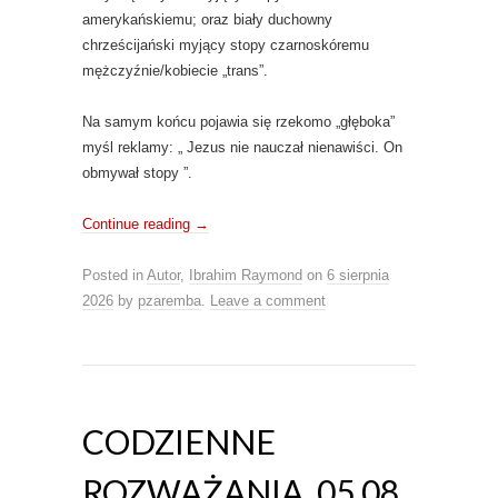
amerykańskiemu; oraz biały duchowny
chrześcijański myjący stopy czarnoskóremu
mężczyźnie/kobiecie „trans”.
Na samym końcu pojawia się rzekomo „głęboka”
myśl reklamy: „ Jezus nie nauczał nienawiści. On
obmywał stopy ”.
Continue reading
→
Posted in
Autor
,
Ibrahim Raymond
on
6 sierpnia
2026
by
pzaremba
.
Leave a comment
CODZIENNE
ROZWAŻANIA_05.08.