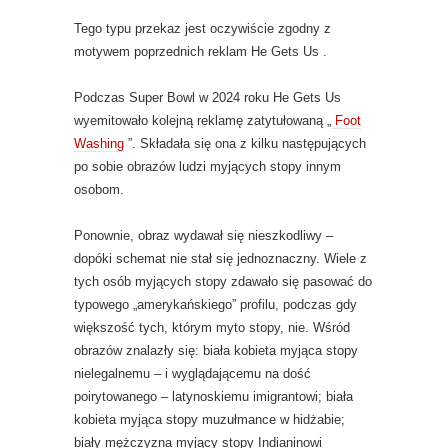
Tego typu przekaz jest oczywiście zgodny z
motywem poprzednich reklam He Gets Us .
Podczas Super Bowl w 2024 roku He Gets Us
wyemitowało kolejną reklamę zatytułowaną „
Foot
Washing
”. Składała się ona z kilku następujących
po sobie obrazów ludzi myjących stopy innym
osobom.
Ponownie, obraz wydawał się nieszkodliwy –
dopóki schemat nie stał się jednoznaczny. Wiele z
tych osób myjących stopy zdawało się pasować do
typowego „amerykańskiego” profilu, podczas gdy
większość tych, którym myto stopy, nie. Wśród
obrazów znalazły się: biała kobieta myjąca stopy
nielegalnemu – i wyglądającemu na dość
poirytowanego – latynoskiemu imigrantowi; biała
kobieta myjąca stopy muzułmance w hidżabie;
biały mężczyzna myjący stopy Indianinowi