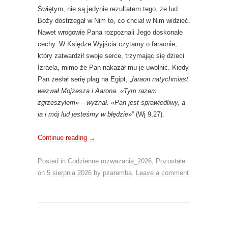
Świętym, nie są jedynie rezultatem tego, że lud
Boży dostrzegał w Nim to, co chciał w Nim widzieć.
Nawet wrogowie Pana rozpoznali Jego doskonałe
cechy. W Księdze Wyjścia czytamy o faraonie,
który zatwardził swoje serce, trzymając się dzieci
Izraela, mimo że Pan nakazał mu je uwolnić. Kiedy
Pan zesłał serię plag na Egipt, „
faraon natychmiast
wezwał Mojżesza i Aarona. «Tym razem
zgrzeszyłem» – wyznał. «Pan jest sprawiedliwy, a
ja i mój lud jesteśmy w błędzie
»” (Wj 9,27).
Continue reading
→
Posted in
Codzienne rozważania_2026
,
Pozostałe
on
5 sierpnia 2026
by
pzaremba
.
Leave a comment