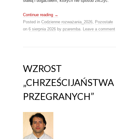
sławą i bogactwem, których nie sposób zliczyć.
Continue reading
→
Posted in
Codzienne rozważania_2026
,
Pozostałe
on
6 sierpnia 2026
by
pzaremba
.
Leave a comment
WZROST
„CHRZEŚCIJAŃSTWA
PRZEGRANYCH”