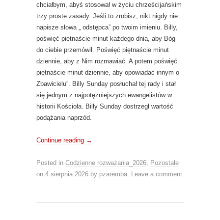
chciałbym, abyś stosował w życiu chrześcijańskim
trzy proste zasady. Jeśli to zrobisz, nikt nigdy nie
napisze słowa „ odstępca” po twoim imieniu. Billy,
poświęć piętnaście minut każdego dnia, aby Bóg
do ciebie przemówił. Poświęć piętnaście minut
dziennie, aby z Nim rozmawiać. A potem poświęć
piętnaście minut dziennie, aby opowiadać innym o
Zbawicielu”. Billy Sunday posłuchał tej rady i stał
się jednym z najpotężniejszych ewangelistów w
historii Kościoła. Billy Sunday dostrzegł wartość
podążania naprzód.
Continue reading
→
Posted in
Codzienne rozważania_2026
,
Pozostałe
on
4 sierpnia 2026
by
pzaremba
.
Leave a comment