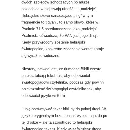
dwóch szpiegów schodzących po murze,
pokładając w niej swoją ufność – i „nadzieję”.
Hebrajskie słowo oznaczające „linę” w tym
fragmencie to tiqvah , to samo słowo, które w
Psalmie 71:5 przetłumaczono jako „nadzieja”.
Psalmista oświadcza, że ​​PAN jest jego „liną”.
Kiedy przywrócony zostanie hebrajski
światopogląd, konkretne znaczenie wersetu staje
się wyraźnie widoczne.
Niestety, prawdą jest, że tłumacze Biblii często
przekształcają tekst tak, aby odpowiadał
światopoglądowi czytelnika, podczas gdy powinni
przekształcać światopogląd czytelnika tak, aby
odpowiadał językowi Biblii.
Lubię porównywać tekst biblijny do polnej drogi. W
języku oryginalnym brzmi on jak wyboista jazda po
tej drodze – ale ta szorstkość to hebrajski
światopogląd tekstu. Kiedy wyasfaltujesz drogę,