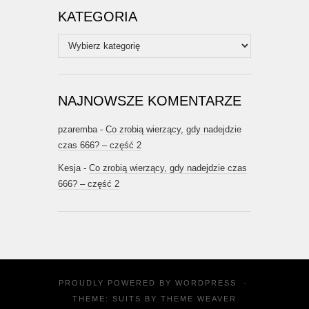
KATEGORIA
Kategoria
NAJNOWSZE KOMENTARZE
pzaremba
-
Co zrobią wierzący, gdy nadejdzie
czas 666? – część 2
Kesja
-
Co zrobią wierzący, gdy nadejdzie czas
666? – część 2
PROUDLY POWERED BY
WORDPRESS
·
THEME: SUITS BY
THEME WEAVER