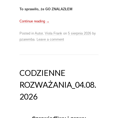
To sprawiło, że GO ZNALAZŁEM
Continue reading
→
Posted in
Autor
,
Viola Frank
on
5 sierpnia 2026
by
pzaremba
.
Leave a comment
CODZIENNE
ROZWAŻANIA_04.08.
2026