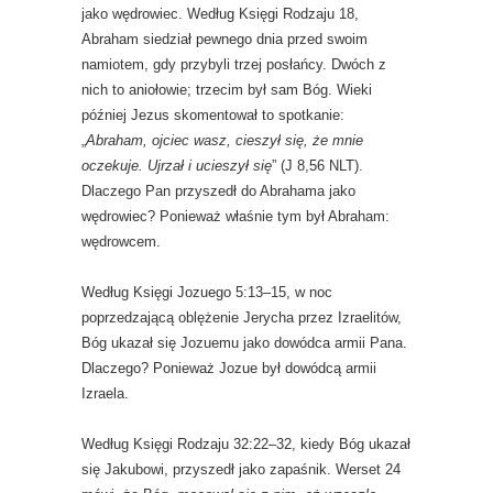
jako wędrowiec. Według Księgi Rodzaju 18,
Abraham siedział pewnego dnia przed swoim
namiotem, gdy przybyli trzej posłańcy. Dwóch z
nich to aniołowie; trzecim był sam Bóg. Wieki
później Jezus skomentował to spotkanie:
„
Abraham, ojciec wasz, cieszył się, że mnie
oczekuje. Ujrzał i ucieszył się
” (J 8,56 NLT).
Dlaczego Pan przyszedł do Abrahama jako
wędrowiec? Ponieważ właśnie tym był Abraham:
wędrowcem.
Według Księgi Jozuego 5:13–15, w noc
poprzedzającą oblężenie Jerycha przez Izraelitów,
Bóg ukazał się Jozuemu jako dowódca armii Pana.
Dlaczego? Ponieważ Jozue był dowódcą armii
Izraela.
Według Księgi Rodzaju 32:22–32, kiedy Bóg ukazał
się Jakubowi, przyszedł jako zapaśnik. Werset 24