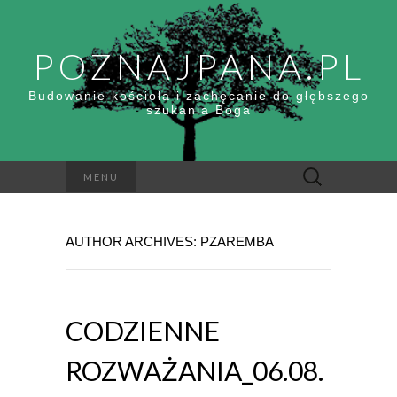
POZNAJPANA.PL
Budowanie kościoła i zachęcanie do głębszego
szukania Boga
Szukaj:
MENU
AUTHOR ARCHIVES:
PZAREMBA
CODZIENNE
ROZWAŻANIA_06.08.