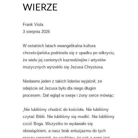
WIERZE
Frank Viola
3 sierpnia 2026
W ostatnich latach ewangelikalna kultura
chrześcijańska podniosła się z upadku po odkryciu,
że wielu jej cenionych kaznodziejów i artystów
muzycznych wyrzekło się Jezusa Chrystusa.
Niedawno jeden z takich liderów wyjaśnił, że
odejście od Jezusa było dla niego długim
procesem. Dał wgląd w swoje i żony serce mówiąc:
„Nie lubiliśmy chodzić do kościoła. Nie lubiliśmy
czytać Biblii. Nie lubiliśmy się modlić. Nie lubiliśmy
czcić Boga. Wszystko to wydawało się
obowiązkiem, a nasz brak entuzjazmu do tych
rzeczy sprawiał, że czuliśmy, że coś z nami jest