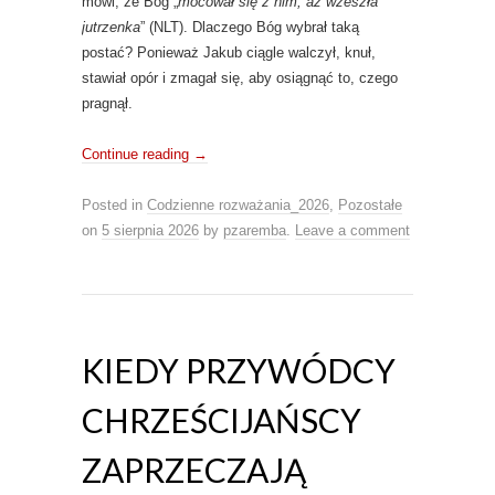
mówi, że Bóg „
mocował się z nim, aż wzeszła
jutrzenka
” (NLT). Dlaczego Bóg wybrał taką
postać? Ponieważ Jakub ciągle walczył, knuł,
stawiał opór i zmagał się, aby osiągnąć to, czego
pragnął.
Continue reading
→
Posted in
Codzienne rozważania_2026
,
Pozostałe
on
5 sierpnia 2026
by
pzaremba
.
Leave a comment
KIEDY PRZYWÓDCY
CHRZEŚCIJAŃSCY
ZAPRZECZAJĄ