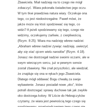
Zbawiciela. Miał nadzieję na to czego nie mógł
zobaczyć. Wiara pokonała świadectwo jego oczu.
W tym tkwi prawdziwa natura wiary. Oczekuje ona
tego, co jest niedostrzegalne. Paweł mówi, że
jakże może się ktoś spodziewać się tego, co
widzi? A jeżeli spodziewamy się tego, czego nie
widzimy, oczekujemy żarliwie, z cierpliwością.
(Rzym. 8:25). Wiara ma nadzieję wbrew nadziei:
„
Abraham wbrew nadziei żywiąc nadzieję, uwierzył,
aby się stać ojcem wielu narodów
” (Rzym. 4:18).
Jonasz nie dostrzegał nadziei swoimi oczami, ale w
swym wierzącym sercu, już w pewnym sensie
został zbawiony. Nie znał przyszłości, ale wiedział,
że znajduje się ona w rękach jego Zbawiciela.
Dlatego mógł oddawać Bogu chwałą za swoje
wybawienie. Jonasz posiadał nowe „oko”, które
potrafi dostrzegać sprawy duchowe tak jak zwykłe
oko dostrzega kolory. W Liście do Hebrajczyków
czytamy, że wiara jest pewnością tego czego się
spodziewamy, przeświadczeniem tego czego nie