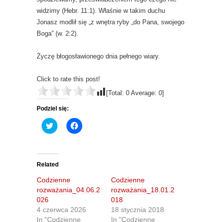
widzimy (Hebr. 11:1). Właśnie w takim duchu
Jonasz modlił się „z wnętra ryby „do Pana, swojego
Boga” (w. 2:2).
Życzę błogosławionego dnia pełnego wiary.
Click to rate this post!
[Total:
0
Average:
0
]
Podziel się:
C
C
l
l
i
i
c
c
k
k
t
t
o
o
Related
s
s
h
h
Codzienne
Codzienne
a
a
r
r
rozważania_04.06.2
rozważania_18.01.2
e
e
026
018
o
o
n
n
4 czerwca 2026
18 stycznia 2018
T
F
In "Codzienne
In "Codzienne
w
a