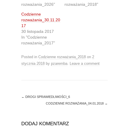
i
c
rozważania_2026"
rozważania_2018"
t
e
t
b
Codzienne
e
o
r
o
rozważania_30.11.20
(
k
O
(
17
p
O
30 listopada 2017
e
p
n
e
In "Codzienne
s
n
rozważania_2017"
i
s
n
i
n
n
e
n
Posted in
Codzienne rozważania_2018
on
2
w
e
w
w
stycznia 2018
by
pzaremba
.
Leave a comment
i
w
n
i
d
n
o
d
w
o
)
w
)
←
DROGI SPRAWIEDLIWOŚCI_6
CODZIENNE ROZWAŻANIA_04.01.2018
→
DODAJ KOMENTARZ