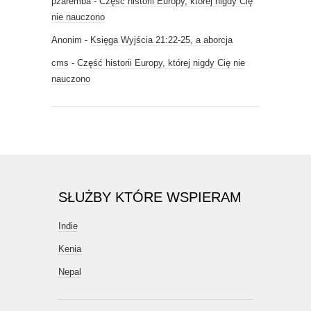
pzaremba
-
Część historii Europy, której nigdy Cię
nie nauczono
Anonim
-
Księga Wyjścia 21:22-25, a aborcja
cms
-
Część historii Europy, której nigdy Cię nie
nauczono
SŁUŻBY KTÓRE WSPIERAM
Indie
Kenia
Nepal