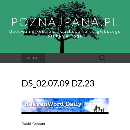
POZNAJPANA.PL
Budowanie kościoła i zachęcanie do głębszego
szukania Boga
Szukaj:
MENU
DS_02.07.09 DZ.23
David Servant