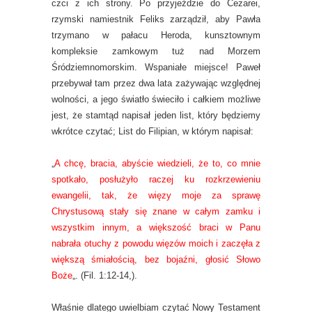
czci z ich strony. Po przyjeździe do Cezarei,
rzymski namiestnik Feliks zarządził, aby Pawła
trzymano w pałacu Heroda, kunsztownym
kompleksie zamkowym tuż nad Morzem
Śródziemnomorskim. Wspaniałe miejsce! Paweł
przebywał tam przez dwa lata zażywając względnej
wolności, a jego światło świeciło i całkiem możliwe
jest, że stamtąd napisał jeden list, który będziemy
wkrótce czytać; List do Filipian, w którym napisał:
„
A chcę, bracia, abyście wiedzieli, że to, co mnie
spotkało, posłużyło raczej ku rozkrzewieniu
ewangelii, tak, że więzy moje za sprawę
Chrystusową stały się znane w całym zamku i
wszystkim innym, a większość braci w Panu
nabrała otuchy z powodu więzów moich i zaczęła z
większą śmiałością, bez bojaźni, głosić Słowo
Boże
„. (Fil. 1:12-14,).
Właśnie dlatego uwielbiam czytać Nowy Testament