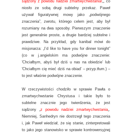
sądzony z powodu nadziei zmartwychwstania!
„, co
niosło ze sobą drugi subtelny przekaz. Paweł
używał figuratywnej mowy jako „podwójnego
znaczenia”, zwrotu, którego celem jest, aby był
rozumiany na dwa sposoby. Pierwszym znaczenie
jest generalnie proste, a drugie bardziej subtelne i
prawdziwe. Na przykład, gdy kanibal mówi do
misjonarza: „I’d like to have you for dinner tonight”
(co w j.angielskim ma podwójne znaczenie:
'Chciałbym, abyś był dziś u nas na obiedzie’ lub
'Chciałbym cię mieć dziś na obiad’ – przyp.tłum.) –
to jest właśnie podwójne znaczenie.
W rzeczywistości chodziło w sprawie Pawła o
zmartwychwstanie Chrystusa i takie było to
subtelne znacznie jego twierdzenia, że jest
sądzony „
z powodu nadziei zmartwychwstania
„.
Niemniej, Sanhedryn nie dostrzegł tego znaczenia
i, jak Paweł wiedział, że się stanie, zinterpretowali
to jako jego stanowisko w sprawie kontrowersyjnej