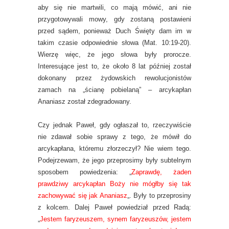
aby się nie martwili, co mają mówić, ani nie
przygotowywali mowy, gdy zostaną postawieni
przed sądem, ponieważ Duch Święty dam im w
takim czasie odpowiednie słowa (Mat. 10:19-20).
Wierzę więc, że jego słowa były prorocze.
Interesujące jest to, że około 8 lat później został
dokonany przez żydowskich rewolucjonistów
zamach na „ścianę pobielaną” – arcykapłan
Ananiasz został zdegradowany.
Czy jednak Paweł, gdy ogłaszał to, rzeczywiście
nie zdawał sobie sprawy z tego, że mówił do
arcykapłana, któremu złorzeczył? Nie wiem tego.
Podejrzewam, że jego przeprosimy były subtelnym
sposobem powiedzenia: „
Zaprawdę, żaden
prawdziwy arcykapłan Boży nie mógłby się tak
zachowywać się jak Ananiasz
„. Były to przeprosiny
z kolcem. Dalej Paweł powiedział przed Radą:
„
Jestem faryzeuszem, synem faryzeuszów, jestem