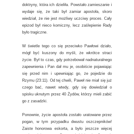
doktryny, która ich dzieliła. Powstało zamieszanie i
wydaje się, że taki był zamiar apostoła, skoro
wiedział, że nie jest możliwy uczciwy proces. Cały
epizod był nieco komiczny, lecz zaślepienie Rady
było tragiczne.
W świetle tego co się przeciwko Pawłowi działo,
mógł być kuszony do myśli, że wkrótce straci
życie. Był to czas, gdy potrzebował nadnaturalnego
zapewnienia i Pan dał mu je, osobiście pojawiając
się przed nim i upewniając go, że pojedzie do
Rzymu (23:11). Od tej chwili, Paweł nie miał się już
czego bać, nawet wtedy, gdy się dowiedział o
spisku uknutym przez 40 Żydów, którzy mieli zabić
go z zasadzki.
Ponownie, życie apostoła zostało uratowane przez
pogan, w tym przypadku dwustu oszczepników!
Zaiste honorowa eskorta, a było jeszcze więcej