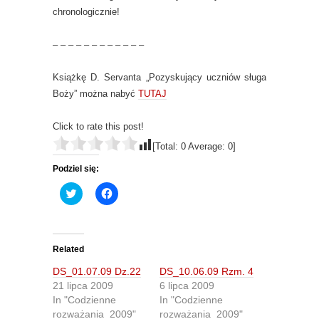
chronologicznie!
– – – – – – – – – – – –
Książkę D. Servanta „Pozyskujący uczniów sługa
Boży” można nabyć
TUTAJ
Click to rate this post!
[Total:
0
Average:
0
]
Podziel się:
C
C
l
l
i
i
c
c
k
k
t
t
o
o
Related
s
s
h
h
DS_01.07.09 Dz.22
DS_10.06.09 Rzm. 4
a
a
r
r
21 lipca 2009
6 lipca 2009
e
e
In "Codzienne
In "Codzienne
o
o
n
n
rozważania_2009"
rozważania_2009"