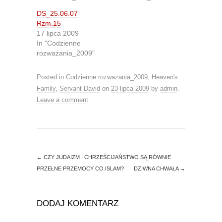
T
F
w
a
DS_25.06.07
i
c
t
e
Rzm.15
t
b
17 lipca 2009
e
o
r
o
In "Codzienne
(
k
O
(
rozważania_2009"
p
O
e
p
n
e
Posted in
Codzienne rozważania_2009
,
Heaven's
s
n
i
s
Family
,
Servant David
on
23 lipca 2009
by
admin
.
n
i
n
n
Leave a comment
e
n
w
e
w
w
i
w
n
i
d
n
o
d
w
o
)
w
←
CZY JUDAIZM I CHRZEŚCIJAŃSTWO SĄ RÓWNIE
)
PRZEŁNE PRZEMOCY CO ISLAM?
DZIWNA CHWAŁA
→
DODAJ KOMENTARZ