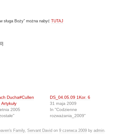
ów sługa Boży” można nabyć
TUTAJ
0
]
ach Ducha#Cullen
DS_04.05.09 1Kor. 6
 Artykuły
31 maja 2009
etnia 2005
In "Codzienne
zostałe"
rozważania_2009"
aven's Family
,
Servant David
on
9 czerwca 2009
by
admin
.