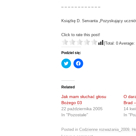
– – – – – – – – – – – –
Książkę D. Servanta „Pozyskujący uczni
Click to rate this post!
[Total:
0
Average:
Podziel się:
C
C
l
l
i
i
c
c
k
k
t
t
o
o
Related
s
s
h
h
Jak mam słuchać głosu
O dar
a
a
r
r
Bożego 03
Brad –
e
e
22 października 2005
14 kwi
o
o
n
n
In "Pozostałe"
In "Po
T
F
w
a
i
c
t
e
Posted in
Codzienne rozważania_2009
,
He
t
b