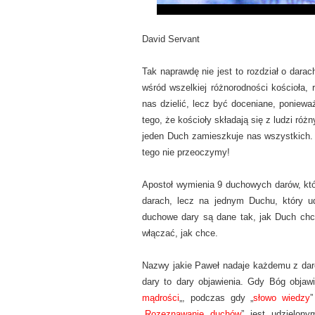
David Servant
Tak naprawdę nie jest to rozdział o dara
wśród wszelkiej różnorodności kościoła, 
nas dzielić, lecz być doceniane, poniew
tego, że kościoły składają się z ludzi różn
jeden Duch zamieszkuje nas wszystkich. 
tego nie przeoczymy!
Apostoł wymienia 9 duchowych darów, któr
darach, lecz na jednym Duchu, który u
duchowe dary są dane tak, jak Duch chce
włączać, jak chce.
Nazwy jakie Paweł nadaje każdemu z dar
dary to dary objawienia. Gdy Bóg objawi
mądrości
„, podczas gdy „
słowo wiedzy
”
„
Rozeznawanie duchów
” jest udzielo