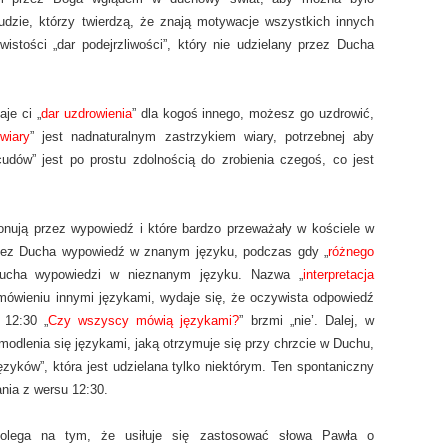
dzie, którzy twierdzą, że znają motywacje wszystkich innych
istości „dar podejrzliwości”, który nie udzielany przez Ducha
je ci „
dar uzdrowienia
” dla kogoś innego, możesz go uzdrowić,
wiary
” jest nadnaturalnym zastrzykiem wiary, potrzebnej aby
udów” jest po prostu zdolnością do zrobienia czegoś, co jest
jonują przez wypowiedź i które bardzo przeważały w kościele w
rzez Ducha wypowiedź w znanym języku, podczas gdy „
różnego
Ducha wypowiedzi w nieznanym języku. Nazwa „
interpretacja
mówieniu innymi językami, wydaje się, że oczywista odpowiedź
 12:30 „
Czy wszyscy mówią językami?
” brzmi „nie’. Dalej, w
modlenia się językami, jaką otrzymuje się przy chrzcie w Duchu,
ęzyków”, która jest udzielana tylko niektórym. Ten spontaniczny
nia z wersu 12:30.
olega na tym, że usiłuje się zastosować słowa Pawła o