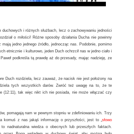
ch duchowych i różnych służbach, lecz o zachowywaniu jedności
rozdział o miłości! Różne sposoby działania Ducha nie powinny
aż mają jedno jednego źródło, jednocząc nas. Podobnie, pomimo
ych etnicznie i kulturowo, jeden Duch ochrzcił nas w jedno ciało i
Paweł podkreśla tą prawdę aż do przesady, mając nadzieję, ze
e Duch rozdziela, lecz zauważ, że nacisk nie jest położony na
dziela tych wszystkich darów. Zwróć też uwagę na to, że te
 (12:11), tak więc nikt ich nie posiada, nie może włączać czy
ów, pomagają nam w pewnym stopniu w zdefiniowaniu ich. Trzy
a komuś z nas jakąś informację o przyszłości, jest to „
słowo
 to nadnaturalna wiedza o obecnych lub przeszłych faktach.
nym przez Boga wglądem w duchowy świat, aby można było