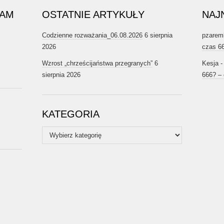
RAM
OSTATNIE ARTYKUŁY
NAJ
Codzienne rozważania_06.08.2026
6 sierpnia
pzarem
2026
czas 6
Wzrost „chrześcijaństwa przegranych”
6
Kesja
sierpnia 2026
666? –
KATEGORIA
Kategoria