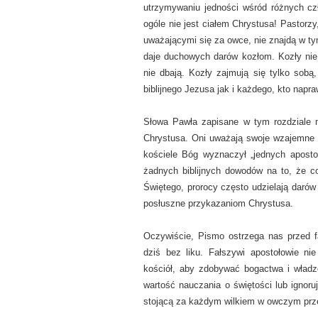
utrzymywaniu jedności wśród różnych cz
ogóle nie jest ciałem Chrystusa! Pastorz
uważającymi się za owce, nie znajdą w ty
daje duchowych darów kozłom. Kozły nie 
nie dbają. Kozły zajmują się tylko sobą
biblijnego Jezusa jak i każdego, kto napr
Słowa Pawła zapisane w tym rozdziale
Chrystusa. Oni uważają swoje wzajemne r
kościele Bóg wyznaczył „jednych aposto
żadnych biblijnych dowodów na to, że c
Świętego, prorocy często udzielają darów 
posłuszne przykazaniom Chrystusa.
Oczywiście, Pismo ostrzega nas przed fa
dziś bez liku. Fałszywi apostołowie ni
kościół, aby zdobywać bogactwa i władz
wartość nauczania o świętości lub ignoruj
stojącą za każdym wilkiem w owczym przeb