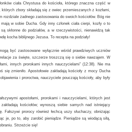
łonków ciała Chrystusa do kościoła, którego znaczna część w
y, których zbory składają się z owiec przemieszanych z kozłami,
m rozdziale żadnego zastosowania do swoich kościołów. Bóg nie
mają w sobie Ducha. Gdy inny członek ciała cierpi, kozły o to
, są skłonne do podziałów, a w rzeczywistości, nienawidzą tak
awdę kocha biblijnego Jezusa. To recepta na podziały!
 mogą być zastosowane wyłącznie wśród prawdziwych uczniów
elacje za święte, szczerze troszczą się o siebie nawzajem. W
łami, innych prorokami innych nauczycielami” (12:38). Nie ma
oś się zmieniło. Apostołowie zakładają kościoły z mocy Ducha
objawienia i proroctwa, nauczyciele pouczają kościoły, aby były
łszywymi apostołami, prorokami i nauczycielami, których jest
e zakładają kościołów; wynoszą siebie samych nad istniejący
ę. Fałszywi prorocy również łechcą uszy słuchaczy, obniżając
ąc je, po to, aby zarobić pieniądze. Pieniądze są wiodącą siłą,
raniu. Strzeżcie się!