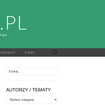
.PL
Boga
Szukaj:
YTELNICY
O NAS
Szukaj:
AUTORZY / TEMATY
Autorzy
/