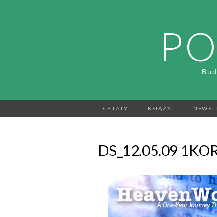
PO
Bud
CYTATY
KSIĄŻKI
NEWSL
DS_12.05.09 1KOR