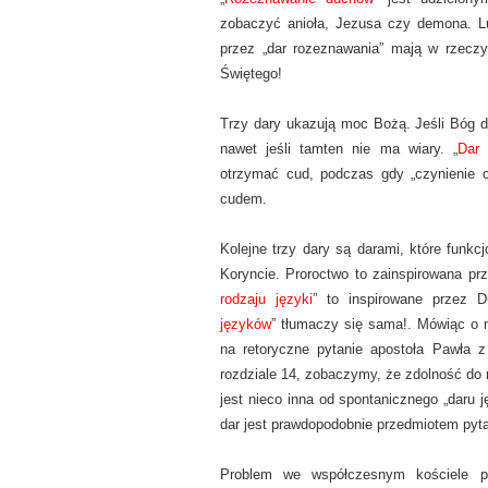
zobaczyć anioła, Jezusa czy demona. Lu
przez „dar rozeznawania” mają w rzeczyw
Świętego!
Trzy dary ukazują moc Bożą. Jeśli Bóg da
nawet jeśli tamten nie ma wiary. „
Dar 
otrzymać cud, podczas gdy „czynienie c
cudem.
Kolejne trzy dary są darami, które funkc
Koryncie. Proroctwo to zainspirowana p
rodzaju języki
” to inspirowane przez 
języków
” tłumaczy się sama!. Mówiąc o 
na retoryczne pytanie apostoła Pawła z
rozdziale 14, zobaczymy, że zdolność do 
jest nieco inna od spontanicznego „daru j
dar jest prawdopodobnie przedmiotem pyta
Problem we współczesnym kościele p