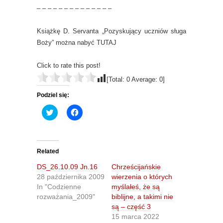
– – – – – – – – – – – – – –
Książkę D. Servanta „Pozyskujący uczniów sługa
Boży” można nabyć TUTAJ
Click to rate this post!
[Total:
0
Average:
0
]
Podziel się:
C
C
l
l
i
i
c
c
k
k
t
t
o
o
Related
s
s
h
h
DS_26.10.09 Jn.16
Chrześcijańskie
a
a
r
r
28 października 2009
wierzenia o których
e
e
In "Codzienne
myślałeś, że są
o
o
n
n
rozważania_2009"
biblijne, a takimi nie
T
F
są – część 3
w
a
i
c
15 marca 2022
t
e