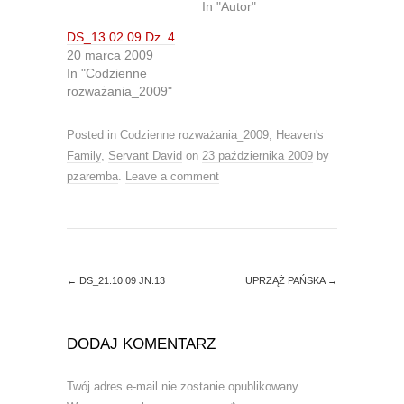
In "Autor"
t
b
e
o
r
o
DS_13.02.09 Dz. 4
(
k
O
(
20 marca 2009
p
O
In "Codzienne
e
p
n
e
rozważania_2009"
s
n
i
s
n
i
Posted in
Codzienne rozważania_2009
,
Heaven's
n
n
e
n
Family
,
Servant David
on
23 października 2009
by
w
e
w
w
pzaremba
.
Leave a comment
i
w
n
i
d
n
o
d
w
o
)
w
)
←
DS_21.10.09 JN.13
UPRZĄŻ PAŃSKA
→
DODAJ KOMENTARZ
Twój adres e-mail nie zostanie opublikowany.