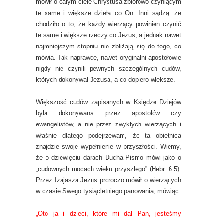
mówił o całym ciele Chrystusa zbiorowo czyniącym
te same i większe dzieła co On. Inni sądzą, że
chodziło o to, że każdy wierzący powinien czynić
te same i większe rzeczy co Jezus, a jednak nawet
najmniejszym stopniu nie zbliżają się do tego, co
mówią. Tak naprawdę, nawet oryginalni apostołowie
nigdy nie czynili pewnych szczególnych cudów,
których dokonywał Jezusa, a co dopiero większe.
Większość cudów zapisanych w Księdze Dziejów
była dokonywana przez apostołów czy
ewangelistów, a nie przez zwykłych wierzących i
właśnie dlatego podejrzewam, że ta obietnica
znajdzie swoje wypełnienie w przyszłości. Wiemy,
że o dziewięciu darach Ducha Pismo mówi jako o
„cudownych mocach wieku przyszłego” (Hebr. 6:5).
Przez Izajasza Jezus proroczo mówił o wierzących
w czasie Swego tysiącletniego panowania, mówiąc:
„Oto ja i dzieci, które mi dał Pan, jesteśmy