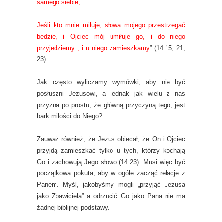
samego siebie,…
Jeśli kto mnie miłuje, słowa mojego przestrzegać
będzie, i Ojciec mój umiłuje go, i do niego
przyjedziemy , i u niego zamieszkamy
” (14:15, 21,
23).
Jak często wyliczamy wymówki, aby nie być
posłuszni Jezusowi, a jednak jak wielu z nas
przyzna po prostu, że główną przyczyną tego, jest
bark miłości do Niego?
Zauważ również, że Jezus obiecał, że On i Ojciec
przyjdą zamieszkać tylko u tych, którzy kochają
Go i zachowują Jego słowo (14:23). Musi więc być
początkowa pokuta, aby w ogóle zacząć relacje z
Panem. Myśl, jakobyśmy mogli „przyjąć Jezusa
jako Zbawiciela” a odrzucić Go jako Pana nie ma
żadnej biblijnej podstawy.