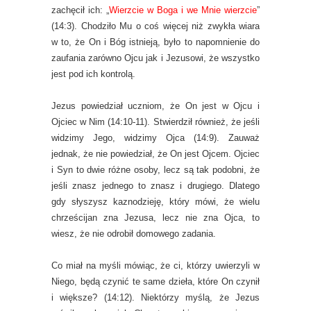
zachęcił ich: „
Wierzcie w Boga i we Mnie wierzcie
”
(14:3). Chodziło Mu o coś więcej niż zwykła wiara
w to, że On i Bóg istnieją, było to napomnienie do
zaufania zarówno Ojcu jak i Jezusowi, że wszystko
jest pod ich kontrolą.
Jezus powiedział uczniom, że On jest w Ojcu i
Ojciec w Nim (14:10-11). Stwierdził również, że jeśli
widzimy Jego, widzimy Ojca (14:9). Zauważ
jednak, że nie powiedział, że On jest Ojcem. Ojciec
i Syn to dwie różne osoby, lecz są tak podobni, że
jeśli znasz jednego to znasz i drugiego. Dlatego
gdy słyszysz kaznodzieję, który mówi, że wielu
chrześcijan zna Jezusa, lecz nie zna Ojca, to
wiesz, że nie odrobił domowego zadania.
Co miał na myśli mówiąc, że ci, którzy uwierzyli w
Niego, będą czynić te same dzieła, które On czynił
i większe? (14:12). Niektórzy myślą, że Jezus