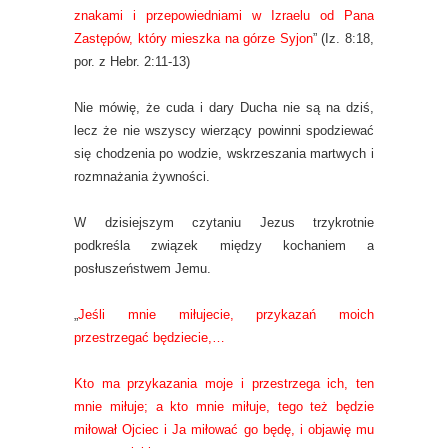
znakami i przepowiedniami w Izraelu od Pana
Zastępów, który mieszka na górze Syjon
” (Iz. 8:18,
por. z Hebr. 2:11-13)
Nie mówię, że cuda i dary Ducha nie są na dziś,
lecz że nie wszyscy wierzący powinni spodziewać
się chodzenia po wodzie, wskrzeszania martwych i
rozmnażania żywności.
W dzisiejszym czytaniu Jezus trzykrotnie
podkreśla związek między kochaniem a
posłuszeństwem Jemu.
„
Jeśli mnie miłujecie, przykazań moich
przestrzegać będziecie,…
Kto ma przykazania moje i przestrzega ich, ten
mnie miłuje; a kto mnie miłuje, tego też będzie
miłował Ojciec i Ja miłować go będę, i objawię mu