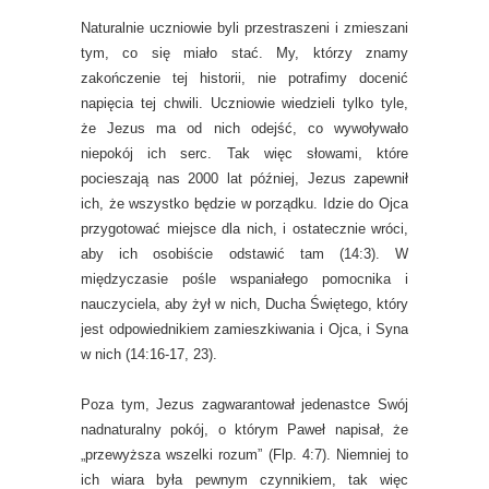
Naturalnie uczniowie byli przestraszeni i zmieszani
tym, co się miało stać. My, którzy znamy
zakończenie tej historii, nie potrafimy docenić
napięcia tej chwili. Uczniowie wiedzieli tylko tyle,
że Jezus ma od nich odejść, co wywoływało
niepokój ich serc. Tak więc słowami, które
pocieszają nas 2000 lat później, Jezus zapewnił
ich, że wszystko będzie w porządku. Idzie do Ojca
przygotować miejsce dla nich, i ostatecznie wróci,
aby ich osobiście odstawić tam (14:3). W
międzyczasie pośle wspaniałego pomocnika i
nauczyciela, aby żył w nich, Ducha Świętego, który
jest odpowiednikiem zamieszkiwania i Ojca, i Syna
w nich (14:16-17, 23).
Poza tym, Jezus zagwarantował jedenastce Swój
nadnaturalny pokój, o którym Paweł napisał, że
„przewyższa wszelki rozum” (Flp. 4:7). Niemniej to
ich wiara była pewnym czynnikiem, tak więc