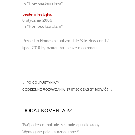
e
o
In "Homoseksualizm"
r
o
(
k
O
(
Jestem lesbijką.
p
O
8 stycznia 2006
e
p
n
e
In "Homoseksualizm"
s
n
i
s
n
i
Posted in
Homoseksualizm
,
Life Site News
on
17
n
n
e
n
lipca 2010
by
pzaremba
.
Leave a comment
w
e
w
w
i
w
n
i
d
n
o
d
w
o
)
w
)
←
PO CO „PUSTYNIA”?
CODZIENNE ROZWAŻANIA_17.07.10 CZAS BY MÓWIĆ?
→
DODAJ KOMENTARZ
Twój adres e-mail nie zostanie opublikowany.
Wymagane pola są oznaczone
*