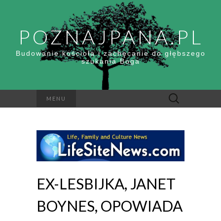
POZNAJPANA.PL
Budowanie kościoła i zachęcanie do głębszego
szukania Boga
Szukaj:
MENU
EX-LESBIJKA, JANET
BOYNES, OPOWIADA