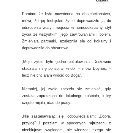
kobietą.
Pomimo że była nawrócona na chrześcijaństwo,
mówi, że jej lesbijskie życie doprowadziło ją do
odrzucenia wiary i wejścia w homoseksualny styl
życia ze wszystkimi jego zawirowaniami i bólem.
Zmieniała partnerki, uzależniła się od kokainy i
doprowadziła do obżarstwa.
„Moje życie było godne pożałowania. Dosłownie
staczałam się po spirali w dół, – mówi Boynes. –
lecz nie chciałam wrócić do Boga”.
Niemniej, jej życie zaczęło się zmieniać, gdy
została zaproszona do lokalnego kościoła, który
często mijała, idąc do pracy.
„Nie zastanawiając się, odpowiedziałam: „Dobra,
przyjdę” i poszłam w spoconych rajtuzach, z
niechlujnym wyglądem, nie wiedząc, czego się