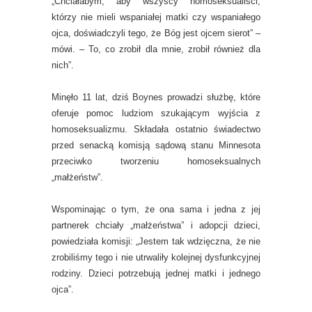
„Chciałabym, aby wszyscy homoseksualiści,
którzy nie mieli wspaniałej matki czy wspaniałego
ojca, doświadczyli tego, że Bóg jest ojcem sierot” –
mówi. – To, co zrobił dla mnie, zrobił również dla
nich”.
Minęło 11 lat, dziś Boynes prowadzi służbę, które
oferuje pomoc ludziom szukającym wyjścia z
homoseksualizmu. Składała ostatnio świadectwo
przed senacką komisją sądową stanu Minnesota
przeciwko tworzeniu homoseksualnych
„małżeństw”.
Wspominając o tym, że ona sama i jedna z jej
partnerek chciały „małżeństwa” i adopcji dzieci,
powiedziała komisji: „Jestem tak wdzięczna, że nie
zrobiliśmy tego i nie utrwaliły kolejnej dysfunkcyjnej
rodziny. Dzieci potrzebują jednej matki i jednego
ojca”.