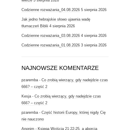
wierze
5 sierpnia 2026
Codzienne rozważania_04.08.2026
5 sierpnia 2026
Jak jedno hebrajskie słowo ujawnia wadę
tłumaczeń Biblii
4 sierpnia 2026
Codzienne rozważania_03.08.2026
4 sierpnia 2026
Codzienne rozważania_01.08.2026
3 sierpnia 2026
NAJNOWSZE KOMENTARZE
pzaremba
-
Co zrobią wierzący, gdy nadejdzie czas
666? – część 2
Kesja
-
Co zrobią wierzący, gdy nadejdzie czas
666? – część 2
pzaremba
-
Część historii Europy, której nigdy Cię
nie nauczono
Anonim
-
Księga Wyjścia 21:22-25, a aborcja