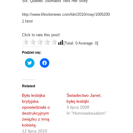
Six: Quebec Journalist Tells Her Story
http://www.lifesitenews.com/ldn/2010/may/1005200
1.html
Click to rate this post!
[Total:
0
Average:
0
]
Podziel się:
C
C
l
l
i
i
c
c
k
k
t
t
o
o
Related
s
s
h
h
Była lesbijka
Świadectwo Janet,
a
a
r
r
brytyjska
byłej lesbijki
e
e
opowiedziała o
3 lipca 2008
o
o
n
n
destrukcyjnym
In "Homoseksualizm"
T
F
związku z inną
w
a
i
c
kobietą
t
e
12 lipca 2010
t
b