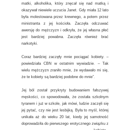
matki, alkoholika, który znęcał się nad matką i
okazywał niewiele uczucia Janet. Gdy miała 12 lato
była molestowana przez krewnego, a potem przez
ministranta z jej kościoła. Zaczęła odczuwać
awersję do mężczyzn i odkryła, że jej własna płeć
jest bardziej powabna. Zaczęła również brać
narkotyki.
Coraz bardziej zaczęły mnie pociągać kobiety. –
powiedziała CBN w ostatnim wywiadzie. – Tak
wielu mężczyzn zraniło mnie, że wydawało mi się,
że te kobiety są bardziej podobne do mnie”.
Jej ból został przykryty budowaniem fałszywej
męskości, co spowodowała, że została szkolnym
tyranem i już w szkole, jak mówi, ludzie zaczęli się
jej pytać, czy nie jest lesbijką. Była to myśl, której
unikała aż do wieku 20 lat, kiedy jej samotność
doprowadziła do pierwszego erotycznego z
wiązku z