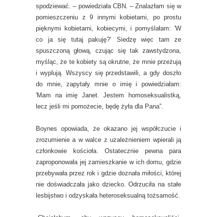
spodziewać. – powiedziała CBN. – Znalazłam się w
pomieszczeniu z 9 innymi kobietami, po prostu
pięknymi kobietami, kobiecymi, i pomyślałam: 'W
co ja się tutaj pakuję?’ Siedzę więc tam ze
spuszczoną głową, czując się tak zawstydzona,
myśląc, że te kobiety są okrutne, że mnie przeżują
i wyplują. Wszyscy się przedstawili, a gdy doszło
do mnie, zapytały mnie o imię i powiedziałam:
'Mam na imię Janet. Jestem homoseksualistką,
lecz jeśli mi pomożecie, będę żyła dla Pana”.
Boynes opowiada, że okazano jej współczucie i
zrozumienie a w walce z uzależnieniem wpierali ją
członkowie kościoła. Ostatecznie pewna para
zaproponowała jej zamieszkanie w ich domu, gdzie
przebywała przez rok i gdzie doznała miłości, której
nie doświadczała jako dziecko. Odrzuciła na stałe
lesbijstwo i odzyskała heteroseksualną tożsamość.