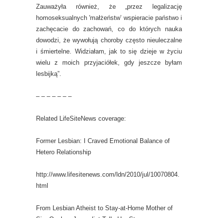
Zauważyła również, że „przez legalizację
homoseksualnych 'małżeństw’ wspieracie państwo i
zachęcacie do zachowań, co do których nauka
dowodzi, że wywołują choroby często nieuleczalne
i śmiertelne. Widziałam, jak to się dzieje w życiu
wielu z moich przyjaciółek, gdy jeszcze byłam
lesbijką”.
– – – – – – –
Related LifeSiteNews coverage:
Former Lesbian: I Craved Emotional Balance of
Hetero Relationship
http://www.lifesitenews.com/ldn/2010/jul/10070804.
html
From Lesbian Atheist to Stay-at-Home Mother of