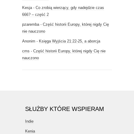
Kesja
-
Co zrobią wierzący, gdy nadejdzie czas
666? – część 2
pzaremba
-
Część historii Europy, której nigdy Cię
nie nauczono
Anonim
-
Księga Wyjścia 21:22-25, a aborcja
cms
-
Część historii Europy, której nigdy Cię nie
nauczono
SŁUŻBY KTÓRE WSPIERAM
Indie
Kenia