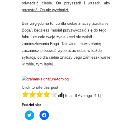
odwiedzić ciebie. On przyszedł i wszedł, aby
pozostać. On nie wychodzi.
Bez względu na to, co dla ciebie znaczy „szukanie
Boga”, będziesz musiał przyzwyczaić się do tego
faktu, że całe twoje życie kręci się wokół
zamieszkiwania Boga. Tak więc, im wcześniej
zaczniesz próbować wyobrażać sobie w każdej
sytuacji, co dla ciebie znaczy Jego zamieszkiwanie
w tobie, tym lepiej.
Click to rate this post!
[Total:
8
Average:
4.1
]
Podziel się:
C
C
l
l
i
i
c
c
k
k