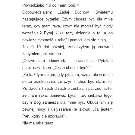
Powiedziała: “To co mam robić?”
Odpowiedziałem: „Zadaj Duchowi Świętemu
następujące pytanie: Czym chcesz być dla mnie
teraz, gdy mam raka, czym nie mogłeś być nigdy
wcześniej? Pytaj kilka razy dziennie o to, a on
nawiąże łączność z tobą” i pomodliłem się z nią.
Jakieś 10 dni później, zobaczyłem ją znowu i
zapytałem, jak się ma.
„Otrzymałam odpowiedź. – powiedziała. Pytałam
przez cały dzień: „Czym chcesz być?”
„Za każdym razem, gdy pytałam, wzrastało w moim
sercu przekonanie, że czymś chce być dla mnie.
Po dwóch, trzech dniach przestałam patrzeć na to,
że mam raka, ponieważ byłam tak ciekawa tego,
czym Bóg zamierza dla mnie być. Obudziłam się
pewnej nocy i usłyszałam te słowa: „Ja jestem
Pan, który cię uzdrawia”.
Nie ma raka teraz.