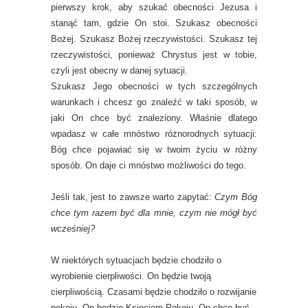
pierwszy krok, aby szukać obecności Jezusa i
stanąć tam, gdzie On stoi. Szukasz obecności
Bożej. Szukasz Bożej rzeczywistości. Szukasz tej
rzeczywistości, ponieważ Chrystus jest w tobie,
czyli jest obecny w danej sytuacji.
Szukasz Jego obecności w tych szczególnych
warunkach i chcesz go znaleźć w taki sposób, w
jaki On chce być znaleziony. Właśnie dlatego
wpadasz w całe mnóstwo różnorodnych sytuacji:
Bóg chce pojawiać się w twoim życiu w różny
sposób. On daje ci mnóstwo możliwości do tego.
Jeśli tak, jest to zawsze warto zapytać:
Czym Bóg
chce tym razem być dla mnie, czym nie mógł być
wcześniej?
W niektórych sytuacjach będzie chodziło o
wyrobienie cierpliwości. On będzie twoją
cierpliwością. Czasami będzie chodziło o rozwijanie
pokoju. On będzie Księciem Pokoju. On chce być