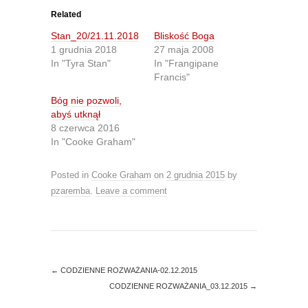
t
t
o
o
Related
s
s
h
h
Stan_20/21.11.2018
Bliskość Boga
a
a
r
r
1 grudnia 2018
27 maja 2008
e
e
In "Tyra Stan"
In "Frangipane
o
o
n
n
Francis"
T
F
w
a
Bóg nie pozwoli,
i
c
t
e
abyś utknął
t
b
8 czerwca 2016
e
o
r
o
In "Cooke Graham"
(
k
O
(
p
O
e
p
Posted in
Cooke Graham
on
2 grudnia 2015
by
n
e
s
n
pzaremba
.
Leave a comment
i
s
n
i
n
n
e
n
w
e
w
w
i
w
n
i
d
n
←
CODZIENNE ROZWAŻANIA-02.12.2015
o
d
CODZIENNE ROZWAŻANIA_03.12.2015
→
w
o
)
w
)