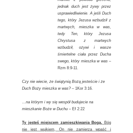
jednak duch jest żywy przez
usprawiedliwienie. A jeśli Duch
tego, który Jezusa wzbudził z
martwych, mieszka w was,
tedy Ten, który Jezusa
Chrystusa z martwych
wzbudził, ożywi i wasze
śmiertelne ciała przez Ducha
swego, który mieszka w was
–
Rzm 8:9-11.
Czy nie wiecie, że świątynią Bożą jesteście i że
Duch Boży mieszka w was?
– 1Kor 3:16.
…na którym i wy się wespół budujecie na
mieszkanie Boże w Duchu
– Ef 2:22
Ty jesteś miejscem zamieszkiwania Boga.
Bóg
nie jest wujkiem, On nie zamierza wpaść i