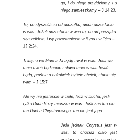
go, i do niego przyjdziemy, i u
niego zamieszkamy
– J 14:23.
To, co słyszeliście od początku, niech pozostanie
w was. Jeżeli pozostanie w was to, co od początku
słyszeliście, i wy pozostaniecie w Synu i w Ojcu
–
1J 2;24.
Trwajcie we Mnie a Ja będę trwał w was. Jeśli we
mnie trwać będziecie i słowa moje w was trwać
będą, proście o cokolwiek byście chcieli, stanie się
wam
– J 15:7
Ale wy nie jesteście w ciele, lecz w Duchu, jeśli
tylko Duch Boży mieszka w was. Jeśli zaś kto nie
ma Ducha Chrystusowego, ten nie jest jego.
Jeśli jednak Chrystus jest w
was, to chociaż ciało jest
martwe z powodu grzechu,