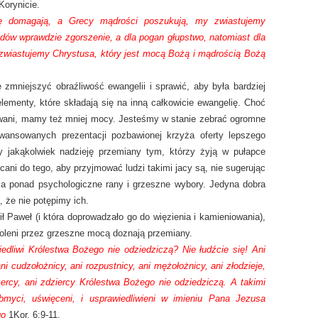
Korynicie.
 domagają, a Grecy mądrości poszukują, my zwiastujemy
dów wprawdzie zgorszenie, a dla pogan głupstwo, natomiast dla
 zwiastujemy Chrystusa, który jest mocą Bożą i mądrością Bożą
zmniejszyć obraźliwość ewangelii i sprawić, aby była bardziej
elementy, które składają się na inną całkowicie ewangelię. Choć
owani, mamy też mniej mocy. Jesteśmy w stanie zebrać ogromne
awansowanych prezentacji pozbawionej krzyża oferty lepszego
my jakąkolwiek nadzieję przemiany tym, którzy żyją w pułapce
ani do tego, aby przyjmować ludzi takimi jacy są, nie sugerując
ca ponad psychologiczne rany i grzeszne wybory. Jedyna dobra
 że nie potępimy ich.
ił Paweł (i która doprowadzało go do więzienia i kamieniowania),
woleni przez grzeszne mocą doznają przemiany.
iedliwi Królestwa Bożego nie odziedziczą? Nie łudźcie się! Ani
i cudzołożnicy, ani rozpustnicy, ani mężołożnicy, ani złodzieje,
czercy, ani zdziercy Królestwa Bożego nie odziedziczą. A takimi
obmyci, uświęceni, i usprawiedliwieni w imieniu Pana Jezusa
go
1Kor. 6:9-11.