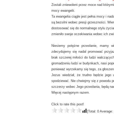
Zostali zniewoleni przez moce nad którymi 
mocy ewangelii.
Ta ewangelia ciągle jest pełna mocy i nad
są bezsilni wobec presji grzeszności. Wie
dostosować się do normalnego stylu życia
zmieniło swoje oczekiwania wobec ich zwi
Niesiemy potężne przesłanie, mamy wie
zdecydujemy się nadal promować przyja
brak szczerej miłości do ludzi walczący
gromadzeniu ludzi w budynkach, nasi popr
ponieważ wyrzekamy się tego, za głoszenie
Jezus wiedział, że trudno będzie jeg
spodziewać. Nie chwiejmy się z powodu pr
szczerzy wobec Jego przesłania, będą na
Więcej następnym razem.
Click to rate this post!
[Total:
0
Average: