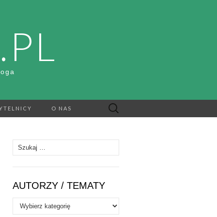
.PL
Boga
Szukaj:
YTELNICY
O NAS
Szukaj:
AUTORZY / TEMATY
Autorzy
/