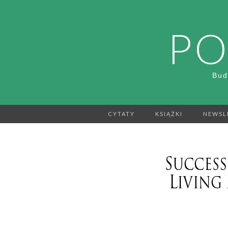
PO
Bud
CYTATY
KSIĄŻKI
NEWSL