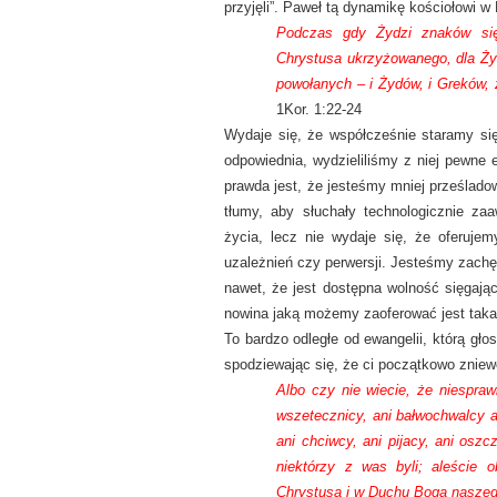
przyjęli”. Paweł tą dynamikę kościołowi w 
Podczas gdy Żydzi znaków się
Chrystusa ukrzyżowanego, dla Ży
powołanych – i Żydów, i Greków,
1Kor. 1:22-24
Wydaje się, że współcześnie staramy się 
odpowiednia, wydzieliliśmy z niej pewne 
prawda jest, że jesteśmy mniej prześlad
tłumy, aby słuchały technologicznie za
życia, lecz nie wydaje się, że oferuje
uzależnień czy perwersji. Jesteśmy zachęc
nawet, że jest dostępna wolność sięgają
nowina jaką możemy zaoferować jest taka,
To bardzo odległe od ewangelii, którą głos
spodziewając się, że ci początkowo znie
Albo czy nie wiecie, że niespraw
wszetecznicy, ani bałwochwalcy an
ani chciwcy, ani pijacy, ani osz
niektórzy z was byli; aleście 
Chrystusa i w Duchu Boga nasze