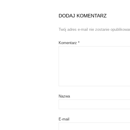
w
e
w
w
i
w
n
i
DODAJ KOMENTARZ
d
n
o
d
w
o
)
w
Twój adres e-mail nie zostanie opublikowa
)
Komentarz
*
Nazwa
E-mail