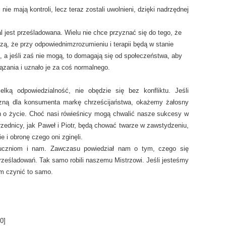
nie mają kontroli, lecz teraz zostali uwolnieni, dzięki nadrzędnej
al jest prześladowana. Wielu nie chce przyznać się do tego, że
rzą, że przy odpowiednimzrozumieniu i terapii będą w stanie
, a jeśli zaś nie mogą, to domagają się od społeczeństwa, aby
ązania i uznało je za coś normalnego.
lką odpowiedzialność, nie obędzie się bez konfliktu. Jeśli
zną dla konsumenta markę chrześcijaństwa, okażemy żałosny
ch o życie. Choć nasi rówieśnicy mogą chwalić nasze sukcesy w
zednicy, jak Paweł i Piotr, będą chować twarze w zawstydzeniu,
 i obronę czego oni zginęli.
o uczniom i nam. Zawczasu powiedział nam o tym, czego się
ześladowań. Tak samo robili naszemu Mistrzowi. Jeśli jesteśmy
m czynić to samo.
0
]