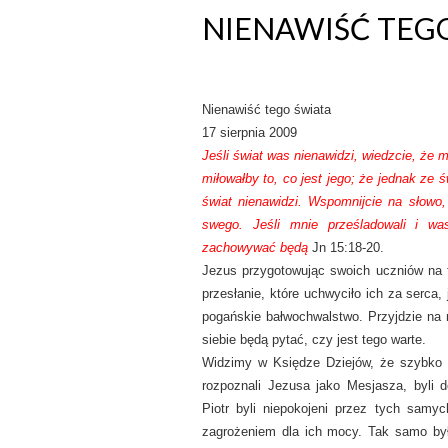
NIENAWIŚĆ TEG
Nienawiść tego świata
17 sierpnia 2009
Jeśli świat was nienawidzi, wiedzcie, że m
miłowałby to, co jest jego; że jednak ze 
świat nienawidzi. Wspomnijcie na słowo
swego. Jeśli mnie prześladowali i wa
zachowywać będą
Jn 15:18-20.
Jezus przygotowując swoich uczniów na to
przesłanie, które uchwyciło ich za serca, 
pogańskie bałwochwalstwo. Przyjdzie na 
siebie będą pytać, czy jest tego warte.
Widzimy w Księdze Dziejów, że szybko pr
rozpoznali Jezusa jako Mesjasza, byli 
Piotr byli niepokojeni przez tych samyc
zagrożeniem dla ich mocy. Tak samo był