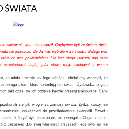
O ŚWIATA
nie wpierw niż was znienawidził. Gdybyście byli ze świata, świat
świata nie jesteście, ale Ja was wybrałem ze świata, dlatego was
, które do was powiedziałem. Nie jest sługa większy nad pana
s prześladować będą; jeśli słowo moje zachowali i wasze
, co miało stać się po Jego odejściu, chciał aby wiedzieli, że
jest wroga siłom, które kontrolują ten świat – Żydowska religia i
nich taki czas, że ich oddanie będzie przeegzaminowane. Sami
zekonali się jak wrogie są zamiary świata. Żydzi, którzy nie
demonicznie upoważnieni do prześladowania ewangelii. Paweł i
h ludzi, którzy7 byli przekonani, że ewangelia Chrystusa jest
o z Jezusem: „Do swej własności przyszedł, lecz swoi go nie