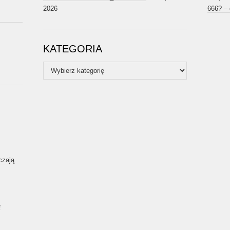
2026
666? –
KATEGORIA
Kategoria
czają
ę