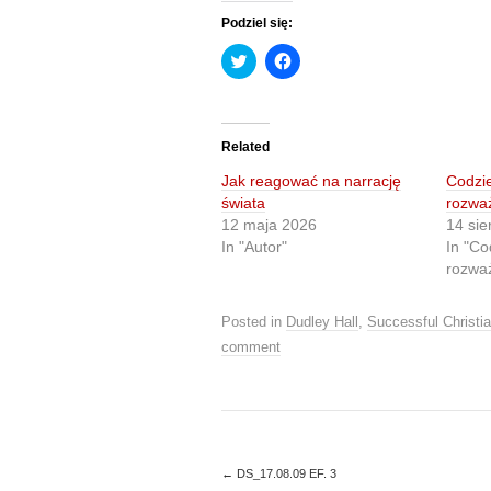
Podziel się:
C
C
l
l
i
i
c
c
k
k
t
t
o
o
Related
s
s
h
h
Jak reagować na narrację
Codzi
a
a
r
r
świata
rozwa
e
e
12 maja 2026
14 sie
o
o
n
n
In "Autor"
In "Co
T
F
rozwa
w
a
i
c
t
e
t
b
Posted in
Dudley Hall
,
Successful Christia
e
o
r
o
comment
(
k
O
(
p
O
e
p
n
e
s
n
i
s
n
i
n
n
←
DS_17.08.09 EF. 3
e
n