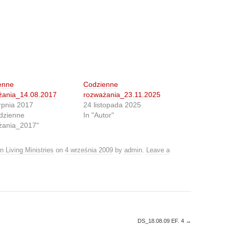
enne
Codzienne
żania_14.08.2017
rozważania_23.11.2025
rpnia 2017
24 listopada 2025
dzienne
In "Autor"
żania_2017"
n Living Ministries
on
4 września 2009
by
admin
.
Leave a
DS_18.08.09 EF. 4
→