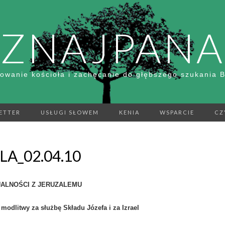
ZNAJPANA
owanie kościoła i zachęcanie do głębszego szukania 
ETTER
USŁUGI SŁOWEM
KENIA
WSPARCIE
CZ
LA_02.04.10
ALNOŚCI Z JERUZALEMU
 modlitwy za służbę Składu Józefa i za Izrael