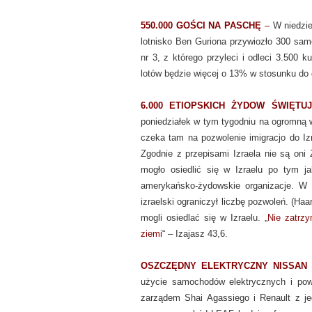
550.000 GOŚCI NA PASCHĘ
–
W niedzie
lotnisko Ben Guriona przywiozło 300 sam
nr 3, z którego przyleci i odleci 3.500 
lotów będzie więcej o 13% w stosunku do 
6.000 ETIOPSKICH ŻYDOW ŚWIĘTU
poniedziałek w tym tygodniu na ogromną 
czeka tam na pozwolenie imigracjo do I
Zgodnie z przepisami Izraela nie są oni
mogło osiedlić się w Izraelu po tym ja
amerykańsko-żydowskie organizacje. W o
izraelski ograniczył liczbę pozwoleń. (H
mogli osiedlać się w Izraelu. „
Nie zatrz
ziemi
“ – Izajasz 43,6.
OSZCZĘDNY ELEKTRYCZNY NISSAN
–
użycie samochodów elektrycznych i powi
zarządem Shai Agassiego i Renault z je