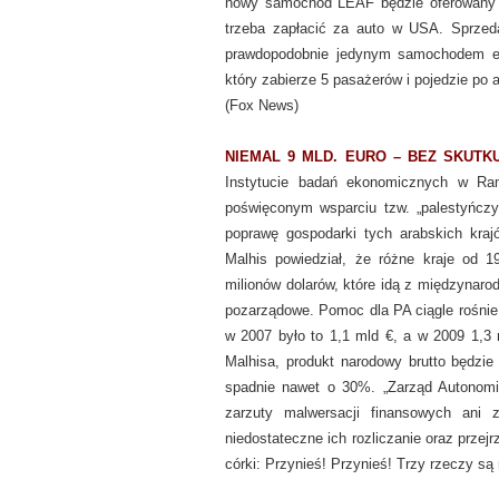
nowy samochód LEAF będzie oferowany za
trzeba zapłacić za auto w USA. Sprzed
prawdopodobnie jedynym samochodem el
który zabierze 5 pasażerów i pojedzie po a
(Fox News)
NIEMAL 9 MLD. EURO – BEZ SKUT
Instytucie badań ekonomicznych w Ra
poświęconym wsparciu tzw. „palestyńczyk
poprawę gospodarki tych arabskich kraj
Malhis powiedział, że różne kraje od 1
milionów dolarów, które idą z międzynaro
pozarządowe. Pomoc dla PA ciągle rośnie
w 2007 było to 1,1 mld €, a w 2009 1,3
Malhisa, produkt narodowy brutto będzi
spadnie nawet o 30%. „Zarząd Autonomii 
zarzuty malwersacji finansowych ani 
niedostateczne ich rozliczanie oraz przej
córki: Przynieś! Przynieś! Trzy rzeczy są