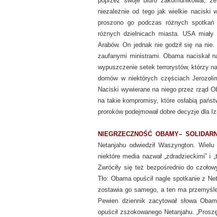
poprzez swoje biuro zakomunikował, że 
niezależnie od tego jak wielkie nacisk
proszono go podczas różnych spotkań 
różnych dzielnicach miasta. USA miały 
Arabów. On jednak nie godził się na nie.
zaufanymi ministrami. Obama naciskał n
wypuszczenie setek terrorystów, którzy 
domów w niektórych częściach Jerozolimy
Naciski wywierane na niego przez rząd Ob
na takie kompromisy, które osłabią państ
proroków podejmował dobre decyzje dla Izr
NIEGRZECZNOŚĆ OBAMY– SOLIDA
Netanjahu odwiedził Waszyngton. Wiel
niektóre media nazwał „zdradzieckimi” i „
Zwróciły się też bezpośrednio do czołowy
Tło: Obama opuścił nagle spotkanie z Ne
zostawia go samego, a ten ma przemyśle
Pewien dziennik zacytował słowa Obam
opuścił zszokowanego Netanjahu. „Prosz