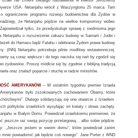
Izrael nie zmieni swojego nastawienia w kwestii Jerozolimy
i wywrze USA. Netanjahu wrócił z Waszyngtonu 25 marca. Tam
o ograniczenie programu rozwoju budownictwa dla Żydów w
nadzieję, że Netanjahu pójdzie na wielkie kompromisy wobec
 Zapowiedział tylko, że przedyskutuje sprawę z siedmioma jego
a Netanjahu o rozszerzenie zakazu budowy w Samarii i Judei i
należeli do Hamasu bądź Fatahu i odebrania Żydom prawa budowy
. (INN) Netanjahu potrzebuje pilnie modlitwy wstawienniczej.
amy są coraz większe i do tego naciska się nań by zgodził się
wo żydowskie. Proszę módlcie się by zgodnie z biblijną tradycją
aela oraz znalazł poparcie i otuchę w radzie ministrów.
RNOŚĆ AMERYKANÓW
– W ostatnim tygodniu premier Izraela
u Amerykanów było zszokowanych zachowaniem Obamy, które
tchórzliwymi”. Dlatego solidaryzują się one otwarcie z Izraelem.
ch polityków izraelskich wysyłając im kwiaty i słowa zachęty.
tanjahu w Białym Domu. Powiedział izraelskiemu premierowi, że
ć jeszcze raz swoją pozycję przetargową… albo sobie pójdzie.
y: „Jeszcze jestem w swoim domu”, które powiedział zanim
ę mnie powiadomić jak będzie coś nowego”. Jane Porter z WND