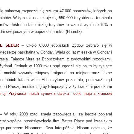
lę palmową rozpoczął się szturm 47.000 pasażerów, których na
olotów. W tym roku oczekuje się 550.000 turystów na terminalu
kursów. Jeśli chodzi o liczbę turystów to wzrost wyniesie 19% a
dni świątecznych w poprzednim roku. (Haaretz)
JE SEDER
– Około 6.000 etiopskich Żydów zebrało się w
wieczerzę paschalną w Gondar. Wielu od lat mieszka w Gondar i
zraela. Falasze Mura są Etiopczykami z żydowskimi przodkami.
 Żydami. Jednak w 1999 roku rząd zgodził się na to by tysiące
k naciski wywarły etiopscy imigranci na miejscu oraz liczne
statnich latach wielu Etiopczyków pozostało, ponieważ rząd
aaretz) Proszę módlcie się by Etiopczycy z żydowskimi przodkami
ymuj! Przywiedź moich synów z daleka i córki moje z krańców
 W roku 2008 rząd Izraela zapowiedział, że będzie popierał
tał wspólne przedsięwzięcie firm Better Place pod izraelskim
go partnerem Nissanem. Dwa lata później Nissan ogłasza, że