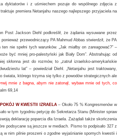
ka dyktatorów i z uśmiechem pozuje do wspólnego zdjęcia z
traktuje premiera Netanjahu naszego najlepszego przyjaciela na
n Post Jackson Diehl podkreślił, że żądania wysuwane przez
, ponieważ przewodniczący PA Mahmud Abbas stwierdził, że PA
 ten nie spełni tych warunków. „Jak miałby on zareagować?” –
może być mniej pro-palestyński jak Biały Dom”. Abstrahując od
 skłonna jest do rozmów, to „zatruł izraelsko-amerykańskie
dwudziestu lat” – powiedział Diehl. „Netanjahu jest traktowany,
o świata, którego trzyma się tylko z powodów strategicznych ale
rwij mnie z bagna, abym nie zatonął, wybaw mnie od tych, co
salm 69,14
POKÓJ W KWESTII IZRAELA
– Około 75 % Kongresmenów w
sało w tym tygodniu petycję do Sekretarza Stanu (Minister spraw
 swoją deklarację poparcia dla Izraela. Zażądali także skończenia
tóre podsycane są jeszcze w mediach. Pismo to podpisało 327 z
ą w nim pilnie proszeni o zgodne wyjaśnianie spornych kwestii i