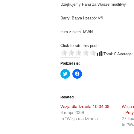
Dziękujemy Panu za Wasze modlitwy
Barry, Batya i zespół VfI
tłum z niem. MWN
Click to rate this post!
[Total:
0
Average:
Podziel się:
C
C
l
l
i
i
c
c
k
k
t
t
o
o
Related
s
s
h
h
Wizja dla Izraela 10.04.09
Wizja 
a
a
r
r
8 maja 2009
– Pety
e
e
In "Wizja dla Izraela"
27 lip
o
o
n
n
In "Wiz
T
F
w
a