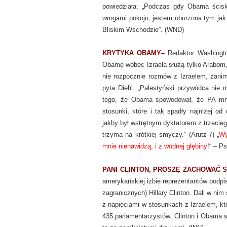
powiedziała: „Podczas gdy Obama ścis
wrogami pokoju, jestem oburzona tym jak 
Bliskim Wschodzie”. (WND)
KRYTYKA OBAMY–
Redaktor Washingto
Obamę wobec Izraela służą tylko Arabom
nie rozpocznie rozmów z Izraelem, zanim
pyta Diehl. „Palestyński przywódca nie 
tego, że Obama spowodował, że PA mniej
stosunki, które i tak spadły najniżej od 
jakby był wstrętnym dyktatorem z trzecieg
trzyma na krótkiej smyczy.” (Arutz-7) „
Wy
mnie nienawidzą, i z wodnej głębiny
!“ – P
PANI CLINTON, PROSZĘ ZACHOWAĆ S
amerykańskiej izbie reprezentantów podpi
zagranicznych) Hillary Clinton. Dali w nim
z napięciami w stosunkach z Izraelem, k
435 parlamentarzystów. Clinton i Obama s