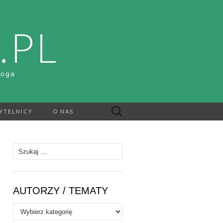
.PL
Boga
Szukaj:
YTELNICY
O NAS
Szukaj:
AUTORZY / TEMATY
Autorzy
/