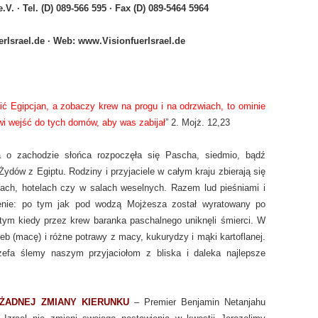
.V. · Tel. (D) 089-566 595 · Fax (D) 089-5464 5964
erIsrael.de · Web: www.VisionfuerIsrael.de
ić Egipcjan, a zobaczy krew na progu i na odrzwiach, to ominie
owi wejść do tych domów, aby was zabijał
” 2. Mojż. 12,23
o zachodzie słońca rozpoczęła się Pascha, siedmio, bądź
ydów z Egiptu. Rodziny i przyjaciele w całym kraju zbierają się
ch, hotelach czy w salach weselnych. Razem lud pieśniami i
ienie: po tym jak pod wodzą Mojżesza został wyratowany po
 tym kiedy przez krew baranka paschalnego uniknęli śmierci. W
 (macę) i różne potrawy z macy, kukurydzy i mąki kartoflanej.
zefa ślemy naszym przyjaciołom z bliska i daleka najlepsze
ŻADNEJ ZMIANY KIERUNKU
– Premier Benjamin Netanjahu