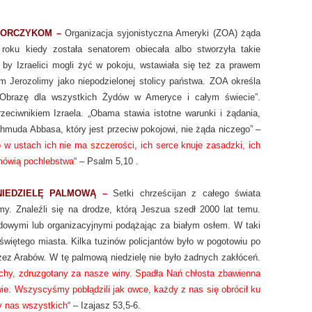
JORCZYKOM –
Organizacja syjonistyczna Ameryki (ZOA) żąda
 roku kiedy została senatorem obiecała albo stworzyła takie
 by Izraelici mogli żyć w pokoju, wstawiała się też za prawem
em Jerozolimy jako niepodzielonej stolicy państwa. ZOA określa
Obrazę dla wszystkich Żydów w Ameryce i całym świecie”.
przeciwnikiem Izraela. „Obama stawia istotne warunki i żądania,
uda Abbasa, który jest przeciw pokojowi, nie żąda niczego” –
 w ustach ich nie ma szczerości, ich serce knuje zasadzki, ich
 mówią pochlebstwa
“ – Psalm 5,10 .
NIEDZIELĘ PALMOWĄ –
Setki chrześcijan z całego świata
y. Znaleźli się na drodze, którą Jeszua szedł 2000 lat temu.
odowymi lub organizacyjnymi podążając za białym osłem. W taki
więtego miasta. Kilka tuzinów policjantów było w pogotowiu po
ez Arabów. W tę palmową niedzielę nie było żadnych zakłóceń.
echy, zdruzgotany za nasze winy. Spadła Nań chłosta zbawienna
wie. Wszyscyśmy pobłądzili jak owce, każdy z nas się obrócił ku
ny nas wszystkich
“ – Izajasz 53,5-6.