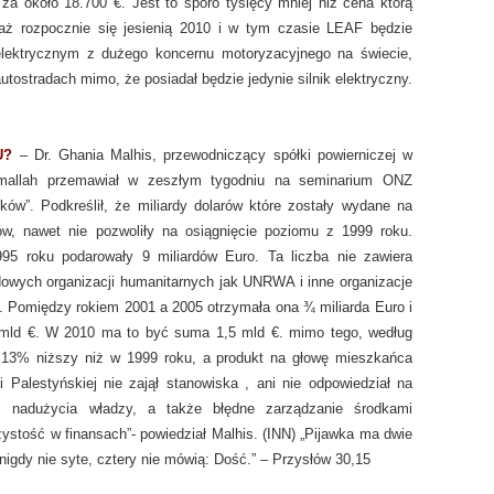
 około 18.700 €. Jest to sporo tysięcy mniej niż cena którą
aż rozpocznie się jesienią 2010 i w tym czasie LEAF będzie
ektrycznym z dużego koncernu motoryzacyjnego na świecie,
utostradach mimo, że posiadał będzie jedynie silnik elektryczny.
KU?
– Dr. Ghania Malhis, przewodniczący spółki powierniczej w
mallah przemawiał w zeszłym tygodniu na seminarium ONZ
ów”. Podkreślił, że miliardy dolarów które zostały wydane na
ów, nawet nie pozwoliły na osiągnięcie poziomu z 1999 roku.
995 roku podarowały 9 miliardów Euro. Ta liczba nie zawiera
dowych organizacji humanitarnych jak UNRWA i inne organizacje
. Pomiędzy rokiem 2001 a 2005 otrzymała ona ¾ miliarda Euro i
 mld €. W 2010 ma to być suma 1,5 mld €. mimo tego, według
e 13% niższy niż w 1999 roku, a produkt na głowę mieszkańca
Palestyńskiej nie zajął stanowiska , ani nie odpowiedział na
z nadużycia władzy, a także błędne zarządzanie środkami
rzystość w finansach”- powiedział Malhis. (INN) „Pijawka ma dwie
 nigdy nie syte, cztery nie mówią: Dość.” – Przysłów 30,15