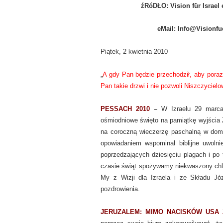
źRóDŁO: Vision für Israel e
eMail: Info@Visionfu
Piątek, 2 kwietnia 2010
„
A gdy Pan będzie przechodził, aby poraz
Pan takie drzwi i nie pozwoli Niszczyciel
PESSACH 2010
–
W Izraelu 29 marca 
ośmiodniowe święto na pamiątkę wyjścia Ż
na coroczną wieczerzę paschalną w doma
opowiadaniem wspominał biblijne uwoln
poprzedzających dziesięciu plagach i po
czasie świąt spożywamy niekwaszony chleb
My z Wizji dla Izraela i ze Składu Jó
pozdrowienia.
JERUZALEM: MIMO NACISKÓW USA 