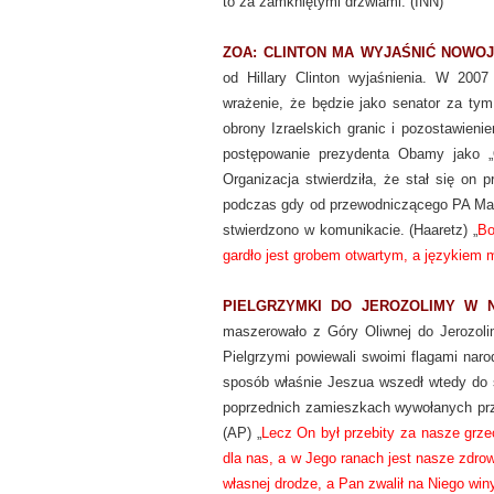
to za zamkniętymi drzwiami. (INN)
ZOA: CLINTON MA WYJAŚNIĆ NOWO
od Hillary Clinton wyjaśnienia. W 2007
wrażenie, że będzie jako senator za tym
obrony Izraelskich granic i pozostawieni
postępowanie prezydenta Obamy jako „
Organizacja stwierdziła, że stał się on 
podczas gdy od przewodniczącego PA Mahm
stwierdzono w komunikacie. (Haaretz) „
Bo
gardło jest grobem otwartym, a językiem
PIELGRZYMKI DO JEROZOLIMY W 
maszerowało z Góry Oliwnej do Jerozolim
Pielgrzymi powiewali swoimi flagami nar
sposób właśnie Jeszua wszedł wtedy do ś
poprzednich zamieszkach wywołanych prz
(AP) „
Lecz On był przebity za nasze grz
dla nas, a w Jego ranach jest nasze zdro
własnej drodze, a Pan zwalił na Niego wi