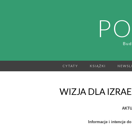
PO
Bud
CYTATY
KSIĄŻKI
NEWSL
WIZJA DLA IZRAE
AKTU
Informacje i intencje do