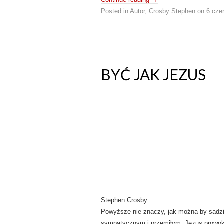
Posted in
Autor
,
Crosby Stephen
on
6 cze
BYĆ JAK JEZUS
Stephen Crosby
Powyższe nie znaczy, jak można by sądzić
sympatycznym i przemiłym. Jezus prowoko