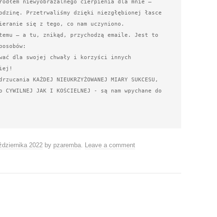
ródłem niewyobrażalnego cierpienia dla mnie – 
odzinę. Przetrwaliśmy dzięki niezgłębionej łasce 
ieranie się z tego, co nam uczyniono.

temu – a tu, znikąd, przychodzą emaile. Jest to 
osobów: 

wać dla swojej chwały i korzyści innych 
ej!

drzucania KAŻDEJ NIEUKRZYŻOWANEJ MIARY SUKCESU, 
o CYWILNEJ JAK I KOŚCIELNEJ - są nam wpychane do 
ździernika 2022
by
pzaremba
.
Leave a comment