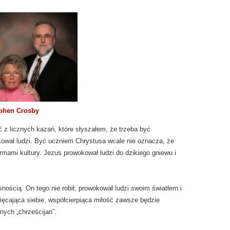
phen Crosby
z licznych kazań, które słyszałem, że trzeba być
wał ludzi. Być uczniem Chrystusa wcale nie oznacza, że
rmami kultury. Jezus prowokował ludzi do dzikiego gniewu i
nością. On tego nie robił; prowokował ludzi swoim światłem i
ięcająca siebie, współcierpiąca miłość zawsze będzie
nych „chrześcijan”.