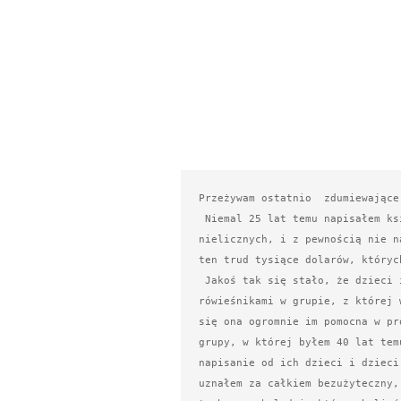
Przeżywam ostatnio  zdumiewające 
 Niemal 25 lat temu napisałem książkę, która była błogosławieństwem dla 
nielicznych, i z pewnością nie n
ten trud tysiące dolarów, któryc
 Jakoś tak się stało, że dzieci i wnuki tych, którzy wówczas byli moimi 
rówieśnikami w grupie, z której 
się ona ogromnie im pomocna w pr
grupy, w której byłem 40 lat tem
napisanie od ich dzieci i dzieci
uznałem za całkiem bezużyteczny,