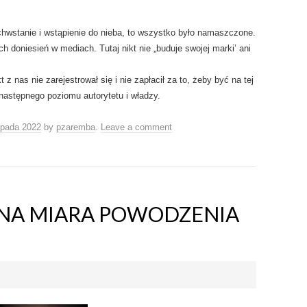
chwstanie i wstąpienie do nieba, to wszystko było namaszczone.
doniesień w mediach. Tutaj nikt nie „buduje swojej marki’ ani
z nas nie zarejestrował się i nie zapłacił za to, żeby być na tej
następnego poziomu autorytetu i władzy.
topada 2022
by
pzaremba
.
Leave a comment
NA MIARA POWODZENIA