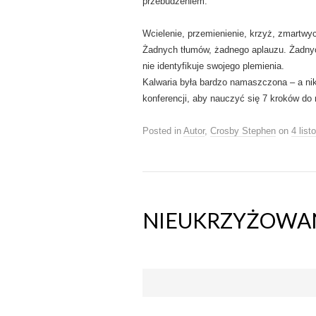
przebudzeniem.
Wcielenie, przemienienie, krzyż, zmartwy
Żadnych tłumów, żadnego aplauzu. Żadnych 
nie identyfikuje swojego plemienia.
Kalwaria była bardzo namaszczona – a nikt 
konferencji, aby nauczyć się 7 kroków do 
Posted in
Autor
,
Crosby Stephen
on
4 lis
NIEUKRZYŻOWA