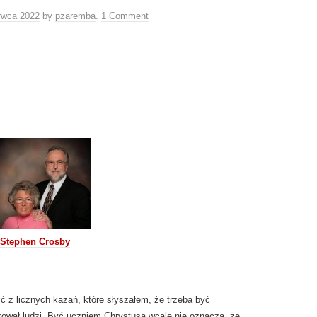
rwca 2022
by
pzaremba
.
1 Comment
Stephen Crosby
 z licznych kazań, które słyszałem, że trzeba być
wał ludzi. Być uczniem Chrystusa wcale nie oznacza, że