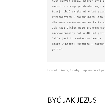
tych samych ludzi, którzy byli ź
niemal niszcząc po drodze moja r
Bożej, choć zajęło mi 6 lat pozb
Przebaczyłem i zapomniałem lata 
dla mnie zaskoczeniem na kilka sp
Jak nasz Ojciec może zrekompenso
niewyobrażalny ból w 40 lat późni
Jakże jest to skuteczna lekcja o
które w naszej kulturze – zarówn
gardeł.

 – 
Posted in
Autor
,
Crosby Stephen
on
21 pa
BYĆ JAK JEZUS