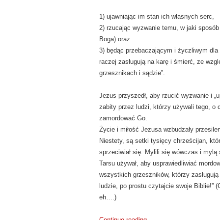
1) ujawniając im stan ich własnych serc,
2) rzucając wyzwanie temu, w jaki sposób c
Boga) oraz
3) będąc przebaczającym i życzliwym dla lud
raczej zasługują na karę i śmierć, ze wzgl
grzesznikach i sądzie”.
Jezus przyszedł, aby rzucić wyzwanie i „u
zabity przez ludzi, którzy używali tego, 
zamordować Go.
Życie i miłość Jezusa wzbudzały przesileni
Niestety, są setki tysięcy chrześcijan, k
sprzeciwiał się. Mylili się wówczas i myl
Tarsu używał, aby usprawiedliwiać mordowa
wszystkich grzeszników, którzy zasługują 
ludzie, po prostu czytajcie swoje Biblie!”
eh….)
Continue reading
→