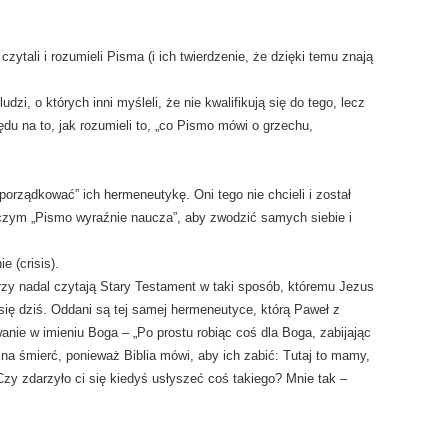
zytali i rozumieli Pisma (i ich twierdzenie, że dzięki temu znają
zi, o których inni myśleli, że nie kwalifikują się do tego, lecz
ędu na to, jak rozumieli to, „co Pismo mówi o grzechu,
porządkować” ich hermeneutykę. Oni tego nie chcieli i został
o czym „Pismo wyraźnie naucza”, aby zwodzić samych siebie i
e (crisis).
tórzy nadal czytają Stary Testament w taki sposób, któremu Jezus
ą się dziś. Oddani są tej samej hermeneutyce, którą Paweł z
nie w imieniu Boga – „Po prostu robiąc coś dla Boga, zabijając
na śmierć, ponieważ Biblia mówi, aby ich zabić: Tutaj to mamy,
 (Czy zdarzyło ci się kiedyś usłyszeć coś takiego? Mnie tak –