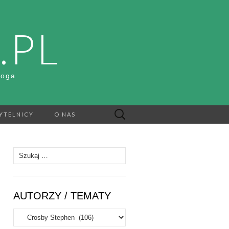
.PL
Boga
Szukaj:
YTELNICY
O NAS
Szukaj:
AUTORZY / TEMATY
Autorzy
/