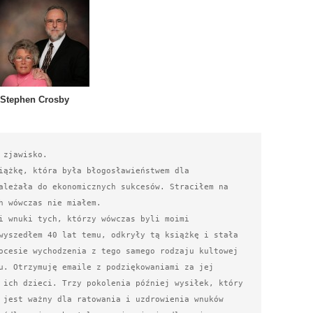
Stephen Crosby
zjawisko.

ależała do ekonomicznych sukcesów. Straciłem na 
h wówczas nie miałem.

wyszedłem 40 lat temu, odkryły tą książkę i stała 
ocesie wychodzenia z tego samego rodzaju kultowej 
u. Otrzymuję emaile z podziękowaniami za jej 
 ich dzieci. Trzy pokolenia później wysiłek, który 
 jest ważny dla ratowania i uzdrowienia wnuków 