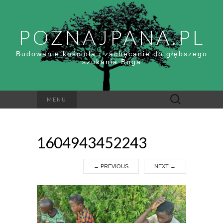
POZNAJPANA.PL
Budowanie kościoła i zachęcanie do głębszego
szukania Boga
Szukaj:
MENU
1604943452243
←
PREVIOUS
NEXT
→