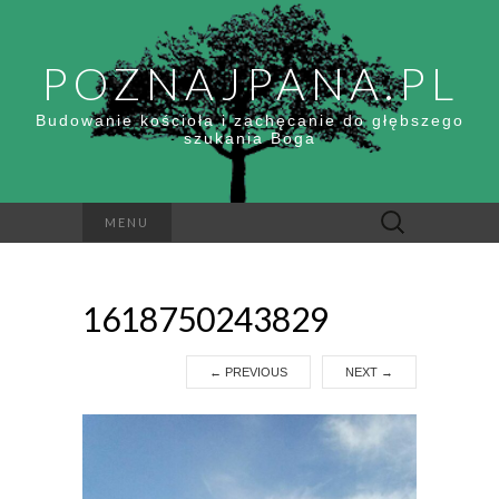
POZNAJPANA.PL
Budowanie kościoła i zachęcanie do głębszego
szukania Boga
Szukaj:
MENU
1618750243829
←
PREVIOUS
NEXT
→