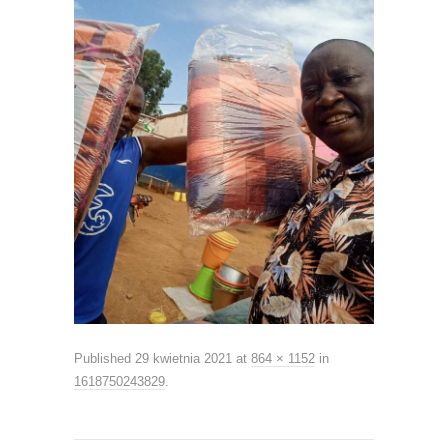
Published
29 kwietnia 2021
at
864 × 1152
in
1618750243829
.