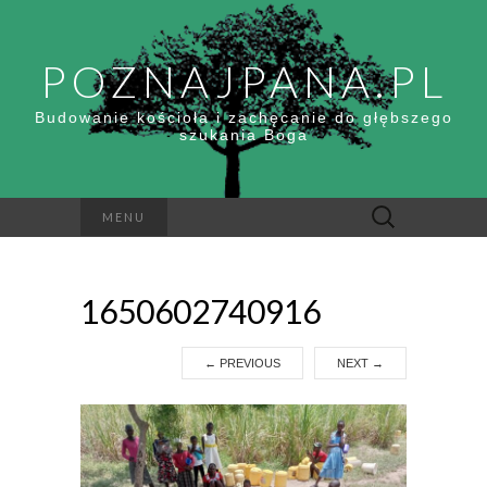
POZNAJPANA.PL
Budowanie kościoła i zachęcanie do głębszego
szukania Boga
Szukaj:
MENU
1650602740916
←
PREVIOUS
NEXT
→