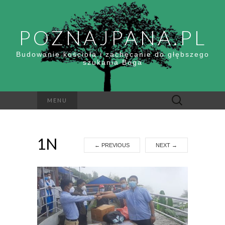
POZNAJPANA.PL
Budowanie kościoła i zachęcanie do głębszego
szukania Boga
Szukaj:
MENU
1N
←
PREVIOUS
NEXT
→