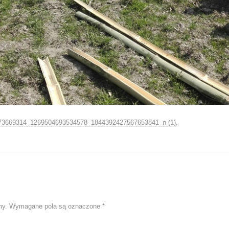
73669314_1269504693534578_1844392427567653841_n (1)
.
ny.
Wymagane pola są oznaczone
*