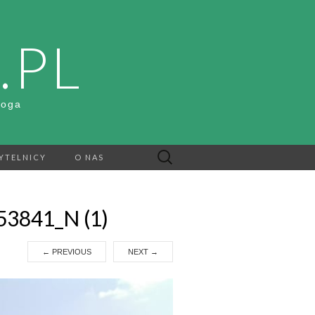
.PL
Boga
Szukaj:
YTELNICY
O NAS
3841_N (1)
←
PREVIOUS
NEXT
→