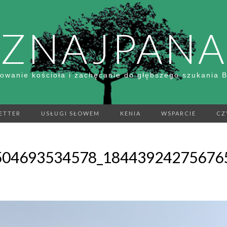
ZNAJPANA
owanie kościoła i zachęcanie do głębszego szukania 
ETTER
USŁUGI SŁOWEM
KENIA
WSPARCIE
CZ
04693534578_184439242756765