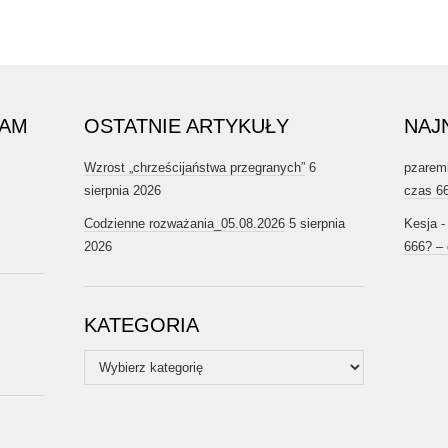
RAM
OSTATNIE ARTYKUŁY
NAJ
Wzrost „chrześcijaństwa przegranych”
6
pzarem
sierpnia 2026
czas 6
Codzienne rozważania_05.08.2026
5 sierpnia
Kesja
2026
666? –
KATEGORIA
Kategoria