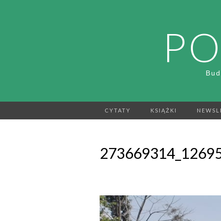
PO
Bud
CYTATY
KSIĄŻKI
NEWSL
273669314_12695