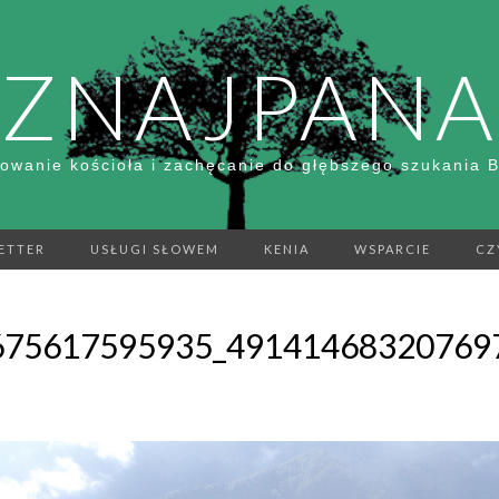
ZNAJPANA
owanie kościoła i zachęcanie do głębszego szukania 
ETTER
USŁUGI SŁOWEM
KENIA
WSPARCIE
CZ
675617595935_49141468320769