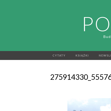
PO
Bud
CYTATY
KSIĄŻKI
NEWSL
275914330_5557