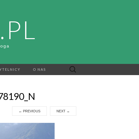
.PL
Boga
Szukaj:
YTELNICY
O NAS
78190_N
←
PREVIOUS
NEXT
→