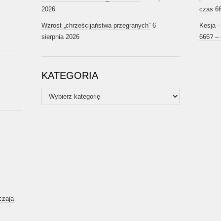
2026
czas 6
Wzrost „chrześcijaństwa przegranych”
6
Kesja
sierpnia 2026
666? –
KATEGORIA
Kategoria
czają