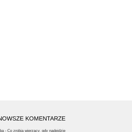
NOWSZE KOMENTARZE
ba
-
Co zrobią wierzący, gdy nadejdzie