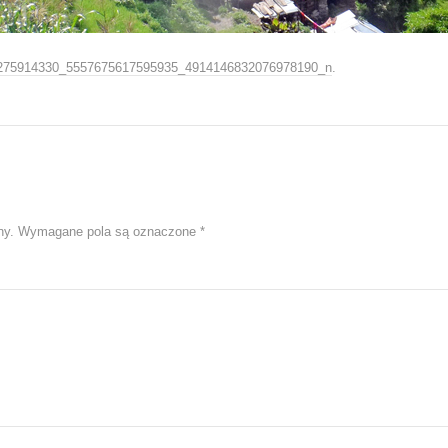
275914330_5557675617595935_4914146832076978190_n
.
ny.
Wymagane pola są oznaczone
*