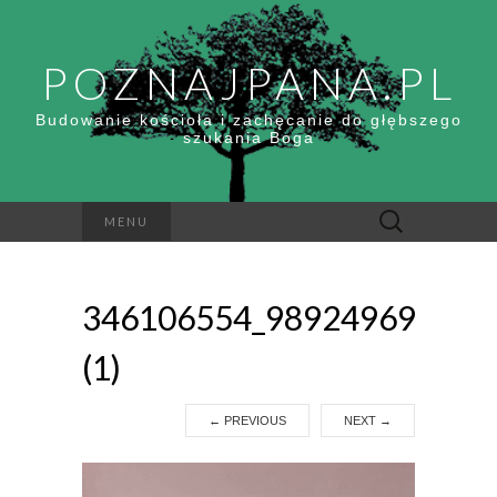
POZNAJPANA.PL
Budowanie kościoła i zachęcanie do głębszego
szukania Boga
Szukaj:
MENU
346106554_989249695758
(1)
←
PREVIOUS
NEXT
→