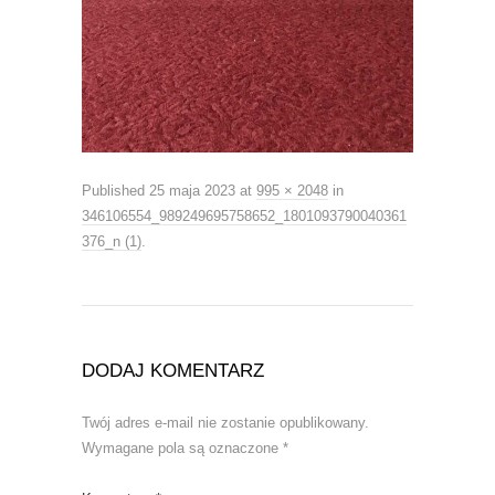
Published
25 maja 2023
at
995 × 2048
in
346106554_989249695758652_1801093790040361
376_n (1)
.
DODAJ KOMENTARZ
Twój adres e-mail nie zostanie opublikowany.
Wymagane pola są oznaczone
*