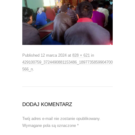
Published
12 marca 2024
at
828 × 621
in
429100759_3724490881153486_1897735859904700
566_n
.
DODAJ KOMENTARZ
Twój adres e-mail nie zostanie opublikowany.
Wymagane pola są oznaczone
*