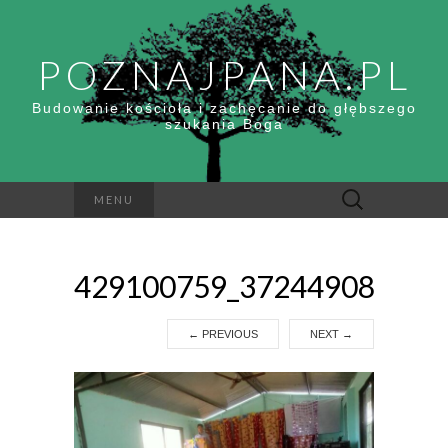
POZNAJPANA.PL
Budowanie kościoła i zachęcanie do głębszego
szukania Boga
Szukaj:
MENU
429100759_372449088115
←
PREVIOUS
NEXT
→