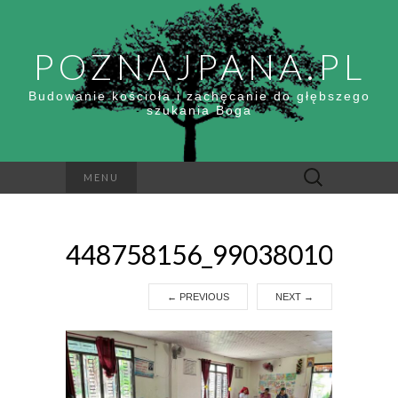
POZNAJPANA.PL
Budowanie kościoła i zachęcanie do głębszego
szukania Boga
Szukaj:
MENU
448758156_990380109250
←
PREVIOUS
NEXT
→