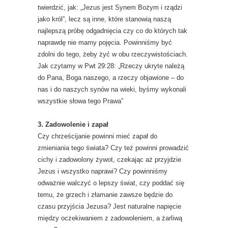
twierdzić, jak: „Jezus jest Synem Bożym i rządzi
jako król”, lecz są inne, które stanowią naszą
najlepszą próbę odgadnięcia czy co do których tak
naprawdę nie mamy pojęcia. Powinniśmy być
zdolni do tego, żeby żyć w obu rzeczywistościach.
Jak czytamy w Pwt 29:28: „Rzeczy ukryte należą
do Pana, Boga naszego, a rzeczy objawione – do
nas i do naszych synów na wieki, byśmy wykonali
wszystkie słowa tego Prawa”
3. Zadowolenie i zapał
Czy chrześcijanie powinni mieć zapał do
zmieniania tego świata? Czy też powinni prowadzić
cichy i zadowolony żywot, czekając aż przyjdzie
Jezus i wszystko naprawi? Czy powinniśmy
odważnie walczyć o lepszy świat, czy poddać się
temu, że grzech i złamanie zawsze będzie do
czasu przyjścia Jezusa? Jest naturalne napięcie
między oczekiwaniem z zadowoleniem, a żarliwą