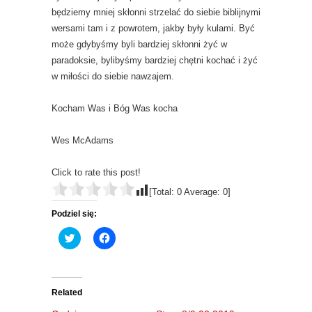
będziemy mniej skłonni strzelać do siebie biblijnymi
wersami tam i z powrotem, jakby były kulami. Być
może gdybyśmy byli bardziej skłonni żyć w
paradoksie, bylibyśmy bardziej chętni kochać i żyć
w miłości do siebie nawzajem.
Kocham Was i Bóg Was kocha
Wes McAdams
Click to rate this post!
[Total:
0
Average:
0
]
Podziel się:
C
C
l
l
i
i
c
c
k
k
t
t
o
o
Related
s
s
h
h