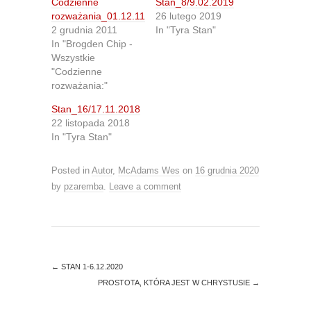
Codzienne
Stan_8/9.02.2019
a
a
r
r
rozważania_01.12.11
26 lutego 2019
e
e
2 grudnia 2011
In "Tyra Stan"
o
o
n
n
In "Brogden Chip -
T
F
Wszystkie
w
a
i
c
"Codzienne
t
e
rozważania:"
t
b
e
o
r
o
Stan_16/17.11.2018
(
k
O
(
22 listopada 2018
p
O
In "Tyra Stan"
e
p
n
e
s
n
i
s
Posted in
Autor
,
McAdams Wes
on
16 grudnia 2020
n
i
n
n
by
pzaremba
.
Leave a comment
e
n
w
e
w
w
i
w
n
i
d
n
o
d
w
o
)
w
←
STAN 1-6.12.2020
)
PROSTOTA, KTÓRA JEST W CHRYSTUSIE
→