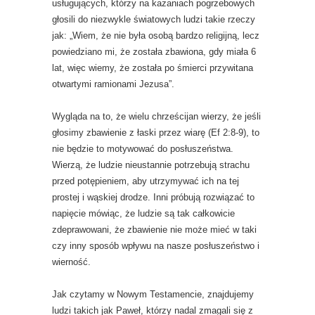
usługujących, którzy na kazaniach pogrzebowych
głosili do niezwykle światowych ludzi takie rzeczy
jak: „Wiem, że nie była osobą bardzo religijną, lecz
powiedziano mi, że została zbawiona, gdy miała 6
lat, więc wiemy, że została po śmierci przywitana
otwartymi ramionami Jezusa”.
Wygląda na to, że wielu chrześcijan wierzy, że jeśli
głosimy zbawienie z łaski przez wiarę (Ef 2:8-9), to
nie będzie to motywować do posłuszeństwa.
Wierzą, że ludzie nieustannie potrzebują strachu
przed potępieniem, aby utrzymywać ich na tej
prostej i wąskiej drodze. Inni próbują rozwiązać to
napięcie mówiąc, że ludzie są tak całkowicie
zdeprawowani, że zbawienie nie może mieć w taki
czy inny sposób wpływu na nasze posłuszeństwo i
wierność.
Jak czytamy w Nowym Testamencie, znajdujemy
ludzi takich jak Paweł, którzy nadal zmagali się z