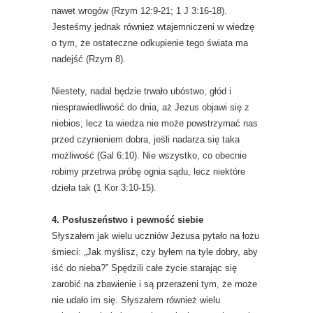
nawet wrogów (Rzym 12:9-21; 1 J 3:16-18).
Jesteśmy jednak również wtajemniczeni w wiedzę
o tym, że ostateczne odkupienie tego świata ma
nadejść (Rzym 8).
Niestety, nadal będzie trwało ubóstwo, głód i
niesprawiedliwość do dnia, aż Jezus objawi się z
niebios; lecz ta wiedza nie może powstrzymać nas
przed czynieniem dobra, jeśli nadarza się taka
możliwość (Gal 6:10). Nie wszystko, co obecnie
robimy przetrwa próbę ognia sądu, lecz niektóre
dzieła tak (1 Kor 3:10-15).
4. Posłuszeństwo i pewność siebie
Słyszałem jak wielu uczniów Jezusa pytało na łożu
śmieci: „Jak myślisz, czy byłem na tyle dobry, aby
iść do nieba?” Spędzili całe życie starając się
zarobić na zbawienie i są przerażeni tym, że może
nie udało im się. Słyszałem również wielu