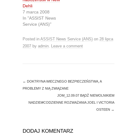
(
k
O
(
Dehli
p
O
7 marca 2008
e
p
n
e
In "ASSIST News
s
n
Service (ANS)"
i
s
n
i
n
n
e
n
Posted in
ASSIST News Service (ANS)
on
28 lipca
w
e
w
w
2007
by
admin
.
Leave a comment
i
w
n
i
d
n
o
d
w
o
)
w
)
←
DOKTRYNA WIECZNEGO BEZPIECZEŃSTWA, A
PROBLEMY Z NIĄ ZWIĄZANE
JOM_12.09.07 BĄDŹ NIEWOLNIKIEM
NADZIEI#CODZIENNE ROZWAŻANIA JOEL I VICTORIA
OSTEEN
→
DODAJ KOMENTARZ