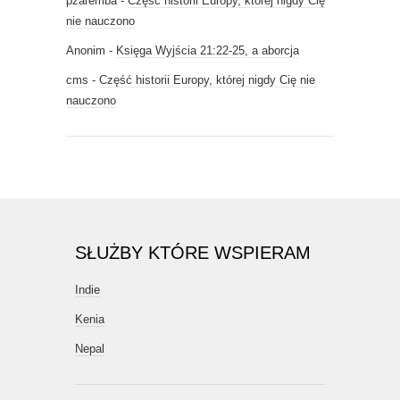
pzaremba
-
Część historii Europy, której nigdy Cię
nie nauczono
Anonim
-
Księga Wyjścia 21:22-25, a aborcja
cms
-
Część historii Europy, której nigdy Cię nie
nauczono
SŁUŻBY KTÓRE WSPIERAM
Indie
Kenia
Nepal