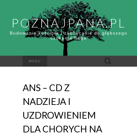
POZNAJPANA.PL
Budowanie kościoła i zachęcanie do głębszego
szukania Boga
Szukaj:
MENU
ANS – CD Z
NADZIEJA I
UZDROWIENIEM
DLA CHORYCH NA