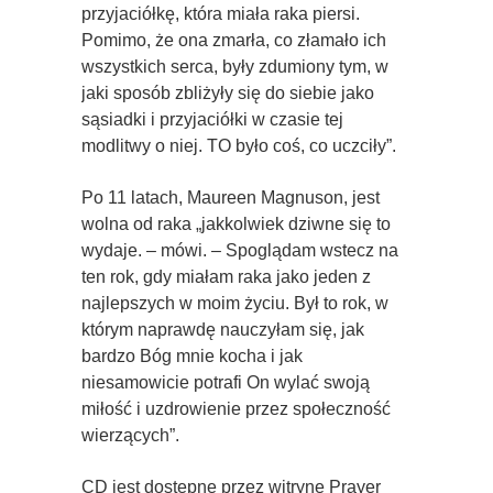
przyjaciółkę, która miała raka piersi.
Pomimo, że ona zmarła, co złamało ich
wszystkich serca, były zdumiony tym, w
jaki sposób zbliżyły się do siebie jako
sąsiadki i przyjaciółki w czasie tej
modlitwy o niej. TO było coś, co uczciły”.
Po 11 latach, Maureen Magnuson, jest
wolna od raka „jakkolwiek dziwne się to
wydaje. – mówi. – Spoglądam wstecz na
ten rok, gdy miałam raka jako jeden z
najlepszych w moim życiu. Był to rok, w
którym naprawdę nauczyłam się, jak
bardzo Bóg mnie kocha i jak
niesamowicie potrafi On wylać swoją
miłość i uzdrowienie przez społeczność
wierzących”.
CD jest dostępne przez witrynę Prayer