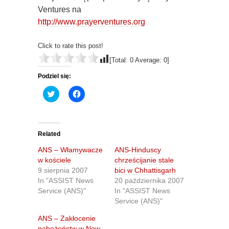
Ventures na
http://www.prayerventures.org
Click to rate this post!
[Total:
0
Average:
0
]
Podziel się:
C
C
l
l
i
i
c
c
k
k
t
t
o
o
Related
s
s
h
h
ANS – Włamywacze
ANS-Hinduscy
a
a
r
r
w kościele
chrześcijanie stale
e
e
9 sierpnia 2007
bici w Chhattisgarh
o
o
n
n
In "ASSIST News
20 października 2007
T
F
Service (ANS)"
In "ASSIST News
w
a
i
c
Service (ANS)"
t
e
t
b
ANS – Zakłocenie
e
o
r
o
nabożeństw w New