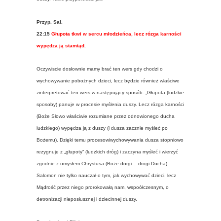
Przyp. Sal.
22:15
Głupota tkwi w sercu młodzieńca, lecz rózga karności
wypędza ją stamtąd
.
Oczywiscie dosłownie mamy brać ten wers gdy chodzi o
wychowywanie pobożnych dzieci, lecz będzie również właściwe
zinterpretować ten wers w następujący sposób: „Głupota (ludzkie
sposoby) panuje w procesie myślenia duszy. Lecz rózga karności
(Boże Słowo właściwie rozumiane przez odnowionego ducha
ludzkiego) wypędza ją z duszy (i dusza zacznie myśleć po
Bożemu). Dzięki temu procesowiwychowywania dusza stopniowo
rezygnuje z „głupoty” (ludzkich dróg) i zaczyna myśleć i wierzyć
zgodnie z umysłem Chrystusa (Boże dorgi… drogi Ducha).
Salomon nie tylko nauczał o tym, jak wychowywać dzieci, lecz
Mądrość przez niego prorokowałą nam, wspoółczesnym, o
detronizacji nieposłusznej i dziecinnej duszy.