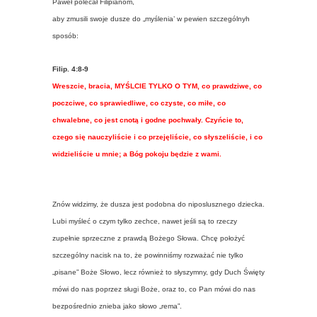
Paweł polecał Filipianom,
aby zmusili swoje dusze do „myślenia’ w pewien szczególnyh
sposób:
Filip. 4:8-9
Wreszcie, bracia, MYŚLCIE TYLKO O TYM, co prawdziwe, co
poczciwe, co sprawiedliwe, co czyste, co miłe, co
chwalebne, co jest cnotą i godne pochwały. Czyńcie to,
czego się nauczyliście i co przejęliście, co słyszeliście, i co
widzieliście u mnie; a Bóg pokoju będzie z wami.
Znów widzimy, że dusza jest podobna do niposlusznego dziecka.
Lubi myśleć o czym tylko zechce, nawet jeśli są to rzeczy
zupełnie sprzeczne z prawdą Bożego Słowa. Chcę położyć
szczególny nacisk na to, że powinniśmy rozważać nie tylko
„pisane” Boże Słowo, lecz również to słyszymny, gdy Duch Święty
mówi do nas poprzez sługi Boże, oraz to, co Pan mówi do nas
bezpośrednio znieba jako słowo „rema”.