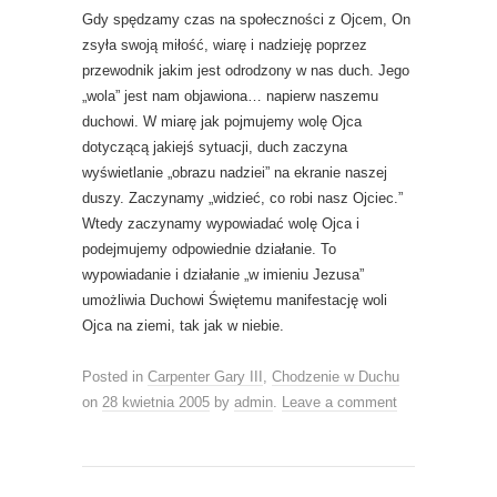
Gdy spędzamy czas na społeczności z Ojcem, On
zsyła swoją miłość, wiarę i nadzieję poprzez
przewodnik jakim jest odrodzony w nas duch. Jego
„wola” jest nam objawiona… napierw naszemu
duchowi. W miarę jak pojmujemy wolę Ojca
dotyczącą jakiejś sytuacji, duch zaczyna
wyświetlanie „obrazu nadziei” na ekranie naszej
duszy. Zaczynamy „widzieć, co robi nasz Ojciec.”
Wtedy zaczynamy wypowiadać wolę Ojca i
podejmujemy odpowiednie działanie. To
wypowiadanie i działanie „w imieniu Jezusa”
umożliwia Duchowi Świętemu manifestację woli
Ojca na ziemi, tak jak w niebie.
Posted in
Carpenter Gary III
,
Chodzenie w Duchu
on
28 kwietnia 2005
by
admin
.
Leave a comment