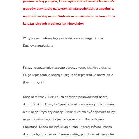
pewien rodzaj pomyłki, która wychodzi od zwierzchności: Że
głupców stawia się na wysokich stanowiskach, a zasobni w
mądrość siedzą nisko. Widziałem niewolników na koniach, a
książąt idących piechotą jak niewolnicy.
W tej scenie widzimy trzy jednostki: księcia, sługe i konia.
Duchowa analogia to:
Książę reprezentuje naszego odrodzonego, ludzkiego ducha.
Sługa reprezentuje naszą duszę. Koń reprezentuje nasze ciało
(fizyczne życie).
Nasz odrodzony, ludzki duch powinien panować nad naszą
duszą i ciałem. Mamy być prowadzeni przez naszą nową naturę,
a nie nasz umysł czy emocje. Nasz duch ma być odpowiedzialny,
nawet pomimo tego, że jest sługa naszego Pana Jezusa
Chrystusa. Dusza ma być sługą ducha. Inaczej mówiąc, nasza
dusz ma być „narzędziem” nowej natury, podobnie jak komputer