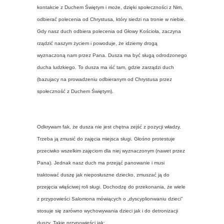
kontakcie z Duchem Świętym i może, dzięki społeczności z Nim,
odbierać polecenia od Chrystusa, który siedzi na tronie w niebie.
Gdy nasz duch odbiera polecenia od Głowy Kościoła, zaczyna
rządzić naszym życiem i powoduje, że idziemy drogą
wyznaczoną nam przez Pana. Dusza ma być sługą odrodzonego
ducha ludzkiego. To dusza ma iść tam, gdzie zarządzi duch
(bazujacy na prowadzeniu odbieranym od Chrystusa przez
społeczność z Duchem Świętym).
Odkrywam fak, że dusza nie jest chętna zejść z pozycji władzy.
Trzeba ją zmusić do zajęcia miejsca sługi. Głośno protestuje
przeciwko wszelkim zajęciom dla niej wyznaczonym (nawet przez
Pana). Jednak nasz duch ma przejąć panowanie i musi
traktować duszę jak nieposłuszne dziecko, zmuszać ją do
przejęcia włąściwej roli sługi. Dochodzę do przekonania, że wiele
z przypowieści Salomona mówiących o „dyscyplionwaniu dzieci”
stosuje się zarówno wychowywania dzieci jak i do detronizacji
duszy. Takie przypowieści jak: