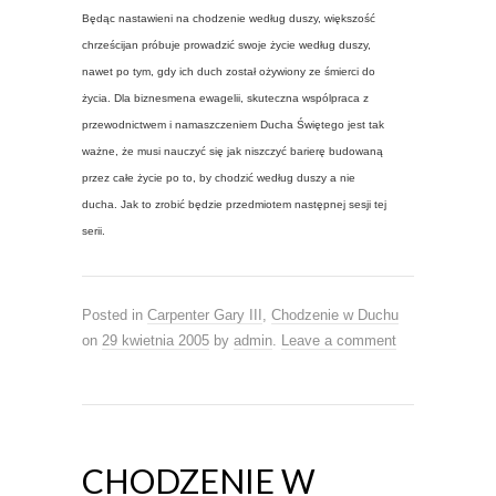
Będąc nastawieni na chodzenie według duszy, większość
chrześcijan próbuje prowadzić swoje życie według duszy,
nawet po tym, gdy ich duch został ożywiony ze śmierci do
życia. Dla biznesmena ewagelii, skuteczna wspólpraca z
przewodnictwem i namaszczeniem Ducha Świętego jest tak
ważne, że musi nauczyć się jak niszczyć barierę budowaną
przez całe życie po to, by chodzić według duszy a nie
ducha. Jak to zrobić będzie przedmiotem następnej sesji tej
serii.
Posted in
Carpenter Gary III
,
Chodzenie w Duchu
on
29 kwietnia 2005
by
admin
.
Leave a comment
CHODZENIE W