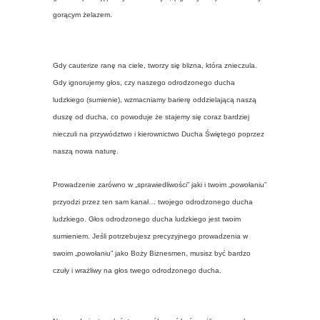
gorącym żelazem.
Gdy cauterize ranę na ciele, tworzy się blizna, która znieczula.
Gdy ignorujemy głos, czy naszego odrodzonego ducha
ludzkiego (sumienie), wzmacniamy barierę oddzielającą naszą
duszę od ducha, co powoduje że stajemy się coraz bardziej
nieczuli na przywództwo i kierownictwo Ducha Świętego poprzez
naszą nowa naturę.
Prowadzenie zarówno w „sprawiedliwości” jaki i twoim „powołaniu”
przyodzi przez ten sam kanał… twojego odrodzonego ducha
ludzkiego. Głos odrodzonego ducha ludzkiego jest twoim
sumieniem. Jeśli potrzebujesz precyzyjnego prowadzenia w
swoim „powołaniu” jako Boży Biznesmen, musisz być bardzo
czuły i wrażliwy na głos twego odrodzonego ducha.