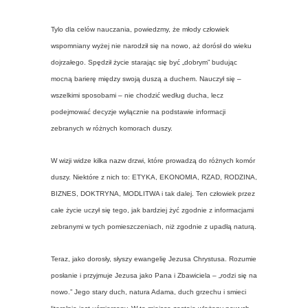
Tylo dla celów nauczania, powiedzmy, że młody człowiek
wspomniany wyżej nie narodził się na nowo, aż dorósł do wieku
dojrzałego. Spędził życie starając się być „dobrym” budując
mocną barierę między swoją duszą a duchem. Nauczył się –
wszelkimi sposobami – nie chodzić według ducha, lecz
podejmować decyzje wyłącznie na podstawie informacji
zebranych w różnych komorach duszy.
W wizji widze kilka nazw drzwi, które prowadzą do różnych komór
duszy. Niektóre z nich to: ETYKA, EKONOMIA, RZAD, RODZINA,
BIZNES, DOKTRYNA, MODLITWA i tak dalej. Ten człowiek przez
całe życie uczył się tego, jak bardziej żyć zgodnie z informacjami
zebranymi w tych pomieszczeniach, niż zgodnie z upadłą naturą.
Teraz, jako dorosły, słyszy ewangelię Jezusa Chrystusa. Rozumie
posłanie i przyjmuje Jezusa jako Pana i Zbawiciela – „rodzi się na
nowo.” Jego stary duch, natura Adama, duch grzechu i smieci