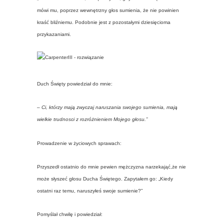
mówi mu, poprzez wewnętrzny głos sumienia, że nie powinien
kraść bliźniemu. Podobnie jest z pozostałymi dziesięcioma
przykazaniami.
Duch Święty powiedział do mnie:
– Ci, którzy mają zwyczaj naruszania swojego sumienia, mają
wielkie trudnosci z rozróżnieniem Mojego głosu.”
Prowadzenie w życiowych sprawach:
Przyszedł ostatnio do mnie pewien mężczyzna narzekająć,że nie
może słyszeć głosu Ducha Świętego. Zapytałem go: „Kiedy
ostatni raz temu, naruszyłeś swoje sumienie?”
Pomyślał chwilę i powiedział: