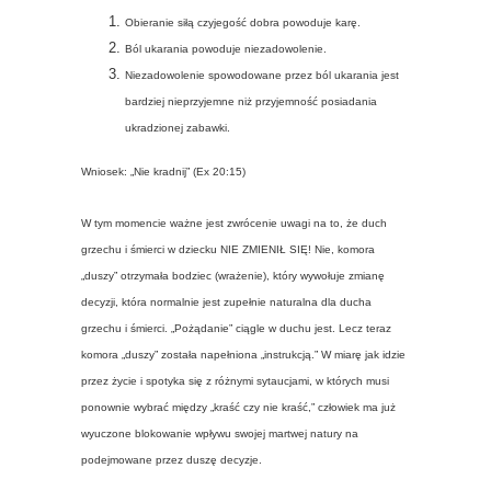
Obieranie siłą czyjegość dobra powoduje karę.
Ból ukarania powoduje niezadowolenie.
Niezadowolenie spowodowane przez ból ukarania jest
bardziej nieprzyjemne niż przyjemność posiadania
ukradzionej zabawki.
Wniosek: „Nie kradnij” (Ex 20:15)
W tym momencie ważne jest zwrócenie uwagi na to, że duch
grzechu i śmierci w dziecku NIE ZMIENIŁ SIĘ! Nie, komora
„duszy” otrzymała bodziec (wrażenie), który wywołuje zmianę
decyzji, która normalnie jest zupełnie naturalna dla ducha
grzechu i śmierci. „Pożądanie” ciągle w duchu jest. Lecz teraz
komora „duszy” została napełniona „instrukcją.” W miarę jak idzie
przez życie i spotyka się z różnymi sytaucjami, w których musi
ponownie wybrać między „kraść czy nie kraść,” człowiek ma już
wyuczone blokowanie wpływu swojej martwej natury na
podejmowane przez duszę decyzje.