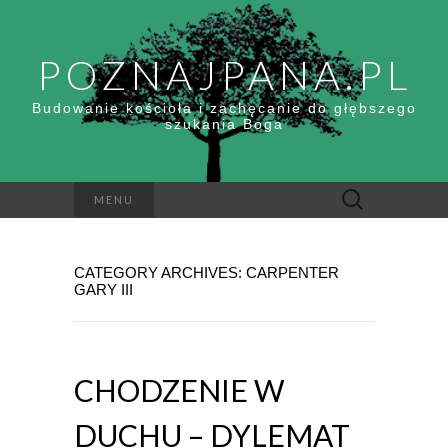
POZNAJPANA.PL
Budowanie kościoła i zachęcanie do głębszego
szukania Boga
Szukaj:
MENU
CATEGORY ARCHIVES: CARPENTER
GARY III
CHODZENIE W
DUCHU – DYLEMAT