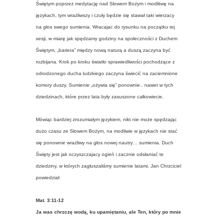
Świętym poprzez medytację nad Słowem Bożym i modlitwę na
językach, tym wrażliwszy i czuły będzie się stawał taki wierzacy
na głos swego sumienia. Wracajac do rysunku na początku tej
sesji, w miarę jak spędzamy godziny na społeczności z Duchem
Świętym, „bariera” między nową naturą a duszą zaczyna być
rozbijana. Krok po kroku światło sprawiedliwości pochodzące z
odrodzonego ducha ludzkiego zaczyna świecić na zaciemnione
komory duszy. Sumienie „ożywia się” ponownie.. nawet w tych
dziedzinach, które przez lata były zasuszone całkowiecie.
Mówiąc bardziej zrozumiałym językiem, nikt nie może spędzając
dużo czasu ze Słowem Bożym, na modliwie w językach nie stać
się ponownie wrażliwy na głos nowej nautry… sumienia. Duch
Święty jest jak oczyszczajacy ogień i zacznie odsłaniać te
dziedziny, w których zagłuszaliśmy sumienie latami. Jan Chrzciciel
powiedział:
Mat. 3:11-12
Ja was chrzczę wodą, ku upamiętaniu, ale Ten, który po mnie