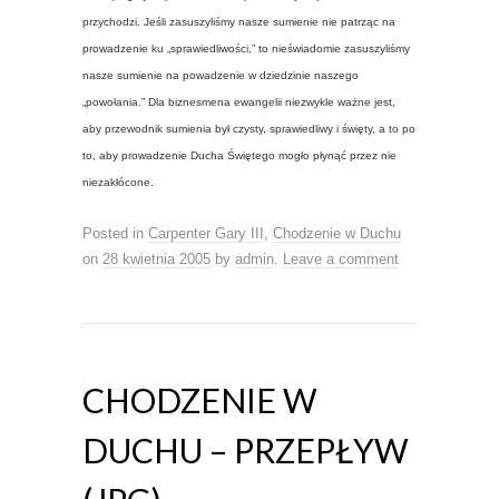
przychodzi. Jeśli zasuszyliśmy nasze sumienie nie patrząc na
prowadzenie ku „sprawiedliwości,” to nieświadomie zasuszyliśmy
nasze sumienie na powadzenie w dziedzinie naszego
„powołania.” Dla biznesmena ewangelii niezwykle ważne jest,
aby przewodnik sumienia był czysty, sprawiedliwy i święty, a to po
to, aby prowadzenie Ducha Świętego mogło płynąć przez nie
niezakłócone.
Posted in
Carpenter Gary III
,
Chodzenie w Duchu
on
28 kwietnia 2005
by
admin
.
Leave a comment
CHODZENIE W
DUCHU – PRZEPŁYW