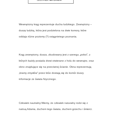
Wewnętrzny krąg reprezentuje ducha ludzkiego. Zewnętrzny –
duszę ludzką, która jest podzielona na dwie komory, które
oddaja różne poziomy (?) osiągnietego poznania.
Krąg zewnętrzny, dusza, zbudowany jest z szeregu „pokoi”, z
których każdy posiada drzwi otwierane z holu do wewnątrz, oraz
okno znajdujące się na przeciwnej ścianie. Okna reprezentują
„bramy zmysłów” przez któe dostają się do komór duszy
informacje ze świata fizycznego.
Człowiek nautralny:Wiemy, że człowiek naturalny rodzi się z
natruą Adama, duchem tego świata, duchem grzechu i śmierci.