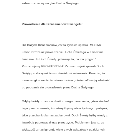
zatwardzenia się na głos Ducha Świętego.
Prowadzenie dla Biznesmenów Ewangelii:
Dla Bożych Biznesmenów jest to życiowa sprawa. MUSIMY
umieć rozróżniać prowadzenie Ducha Świetego w dziedzinie
finansów. To Duch Świety „pokazuje to, co ma przyjść.”
Potrzebujemy PROWADZENIA! Zauważ, w jaki sposób Duch
Święty przekazywał temu człowiekowi wskazania. Przez to, że
naruszał głos sumienia, równocześnie „uśmiercał” swoją zdolność
do poddania się prowadzeniu przez Ducha Świętego!
Gdyby każdy z nas, do chwili nowego narodzenia, „stale słuchał”
tego głosu sumienia, to uniknęlibyśmy wielu życiowych pułapek,
jakie przeciwnik dla nas zaplanował. Duch Święty byłby wtedy z
łatwością poprowadził nas przez życie. Problemem jest to, że
większość z nas ignoruje wiele z tych wskazówek udzielanych