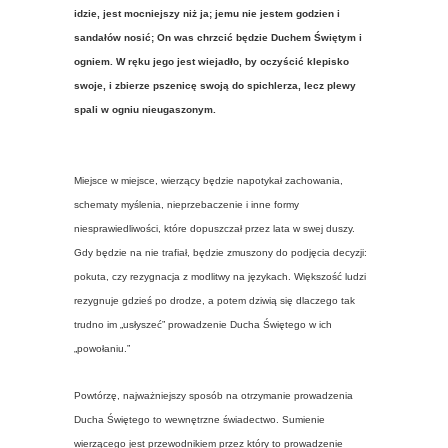
idzie, jest mocniejszy niż ja; jemu nie jestem godzien i
sandałów nosić; On was chrzcić będzie Duchem Świętym i
ogniem. W ręku jego jest wiejadło, by oczyścić klepisko
swoje, i zbierze pszenicę swoją do spichlerza, lecz plewy
spali w ogniu nieugaszonym.
Miejsce w miejsce, wierzący będzie napotykał zachowania,
schematy myślenia, nieprzebaczenie i inne formy
niesprawiedliwości, które dopuszczał przez lata w swej duszy.
Gdy będzie na nie trafiał, będzie zmuszony do podjęcia decyzji:
pokuta, czy rezygnacja z modlitwy na językach. Większość ludzi
rezygnuje gdzieś po drodze, a potem dziwią się dlaczego tak
trudno im „usłyszeć” prowadzenie Ducha Świętego w ich
„powołaniu.”
Powtórzę, najważniejszy sposób na otrzymanie prowadzenia
Ducha Świętego to wewnętrzne świadectwo. Sumienie
wierzącego jest przewodnikiem przez który to prowadzenie