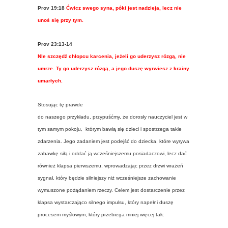
Prov 19:18
Ćwicz swego syna, póki jest nadzieja, lecz nie
unoś się przy tym.
Prov 23:13-14
NIe szczędź chłopcu karcenia, jeżeli go uderzysz rózgą, nie
umrze. Ty go uderzysz rózgą, a jego duszę wyrwiesz z krainy
umarłych.
Stosując tę prawde
do naszego przykładu, przypuśćmy, że dorosły nauczyciel jest w
tym samym pokoju, którym bawią się dzieci i spostrzega takie
zdarzenia. Jego zadaniem jest podejść do dziecka, które wyrywa
zabawkę siłą i oddać ją wcześniejszemu posiadaczowi, lecz dać
również klapsa pierwszemu, wprowadzając przez drzwi wrażeń
sygnał, który będzie silniejszy niż wcześniejsze zachowanie
wymuszone pożądaniem rzeczy. Celem jest dostarczenie przez
klapsa wystarczająco silnego impulsu, który napełni duszę
procesem myślowym, który przebiega mniej więcej tak: