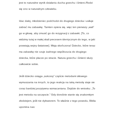
jest to naturalne wynik działaniu ducha grzechu i śmierci.Rodzi
się ono w naturalnym człowieku.
Idac dalej, młodzieniec podchodzi do drugiego dziecka i usiłuje
zabrać mu zabawkę. Tamten opiera się, więc ten pierwszy „wali”
go w głowę, aby zmusić go do rezygnacji z zabawki. [To, co
widzimy tutaj w małej skali precesem identycznym do tego, w jaki
powstają wojny światowe]. Misja skończona! Dziecko, które teraz
ma zabawkę nie czuje żadnego współczucia do drugiego
dziecka, które płacze po stracie. Natura grzechu i śmierci służy
całkowicie sobie.
Jeśli dziecko osiąga „sukcesy” częście metodami siłowego
wymuszania na innych, to jego reakcja na taką metodę staje sie
coraz bardziej pozytywna wzmacaniana. Dojdzie do wniosku: „To
jest metoda na szczęscie.” Gdy dorośnie stanie się znakomitym
złodziejem, jeśli nie dyktatorem. To właśnie z tego powodu, Biblia
upomina nas: