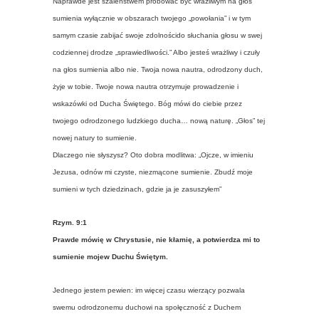
Naprawde jest szaleństwem próbować być wrażliwym na głos
sumienia wyłącznie w obszarach twojego „powołania” i w tym
samym czasie zabijać swoje zdolnoścido słuchania głosu w swej
codziennej drodze „sprawiedliwości.” Albo jesteś wrażliwy i czuły
na głos sumienia albo nie. Twoja nowa nautra, odrodzony duch,
żyje w tobie. Twoje nowa nautra otrzymuje prowadzenie i
wskazówki od Ducha Świętego. Bóg mówi do ciebie przez
twojego odrodzonego ludzkiego ducha… nową naturę. „Głos” tej
nowej natury to sumienie.
Dlaczego nie słyszysz? Oto dobra modlitwa: „Ojcze, w imieniu
Jezusa, odnów mi czyste, niezmącone sumienie. Zbudź moje
sumieni w tych dziedzinach, gdzie ja je zasuszyłem”
Rzym. 9:1
Prawde mówię w Chrystusie, nie kłamię, a potwierdza mi to
sumienie mojew Duchu Świętym.
Jednego jestem pewien: im więcej czasu wierzący pozwala
swemu odrodzonemu duchowi na społęczność z Duchem