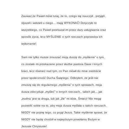
Zauważ,że Paweł mówi tutaj, że to, czego się nauczyli , przyjęli ,
slyszeli i widzieli u niego… mają WYKONAĆ! Dotyczyło to
wszystkiego, co Paweł przekazał im przez dary usługiwania oraz
sposób życia, lecz MYŚLENIE o tych rzeczach poprzedza ich
wykonanie!
Sam nie tylko musze zmuszać moją duszę do „myślenia” o tym,
co zostało mi przekazane przez służbe pastora Dave i innych
braci, lecz również nad tym, co Pan mówił do mnie osobiście
przez społeczność Ducha Świętego. Odkrylem, że jeśli nie
zmuszę się do regularnego „myślenia” o tych sprawach, moja
dusza zdecyduje „myśleć” o innych rzeczach.. takich jak.., jak
„trudna’ jest ta droga, lub jak „źle” mi idzie. Śmieci! NIe mogę
pozwolić sobie na to, aby moja dusza myślała o takich rzeczach.
NIGDY nie pojmę tego, co pojął Jezus. Takie myślenie sprawi, że
NIGDY nie będę chodził w najwyższym powołaniu Bożym w
Jezusie Chrystusie!