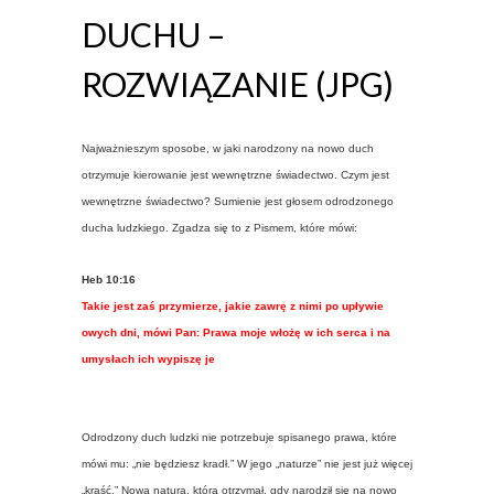
DUCHU –
ROZWIĄZANIE (JPG)
Najważnieszym sposobe, w jaki narodzony na nowo duch
otrzymuje kierowanie jest wewnętrzne świadectwo. Czym jest
wewnętrzne świadectwo? Sumienie jest głosem odrodzonego
ducha ludzkiego. Zgadza się to z Pismem, które mówi:
Heb 10:16
Takie jest zaś przymierze, jakie zawrę z nimi po upływie
owych dni, mówi Pan: Prawa moje włożę w ich serca i na
umysłach ich wypiszę je
Odrodzony duch ludzki nie potrzebuje spisanego prawa, które
mówi mu: „nie będziesz kradł.” W jego „naturze” nie jest już więcej
„kraść.” Nowa natura, którą otrzymał, gdy narodził się na nowo