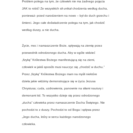
Problem polega na tym, że człowiek nie ma żadnego pojęcia
JAK to robić! Ze wszystkich sił unikał chodzenia według ducha,
ponieważ- przed narodzeniem na nowo – był do duch grzechu i
śmierci. Jego całe doświadczenie polega na tym, jak chodzić
według duszy, a nie ducha.
Życie, moc i namaszczenie Boże, spływają na ziemię przez
przewodnik odrodzonego ducha. Aby w ogóle widzieć
„fizykę” Królestwa Bożego manifestującą się na ziemi,
człowiek w jakiś sposób musi nauczyc się „chodzić w duchu.”
Przez „fizykę” Królestwa Bożego mam na myśli niektóre
dzieła jakie widzimy demonstrujące się w życiu Jezusa
Chrystusa; cuda, uzdrowienia, panownie na siłami nautury i
demonami itd. To wszystko dzieje się przez odrodzonego
„ducha” człowieka przez namaszczenie Ducha Świętego. Nie
pochodzi to z duszy. Pochodzi to od Boga i spływa przez
„Jego ducha, który w sercu każdego narodzonego
człowieka.