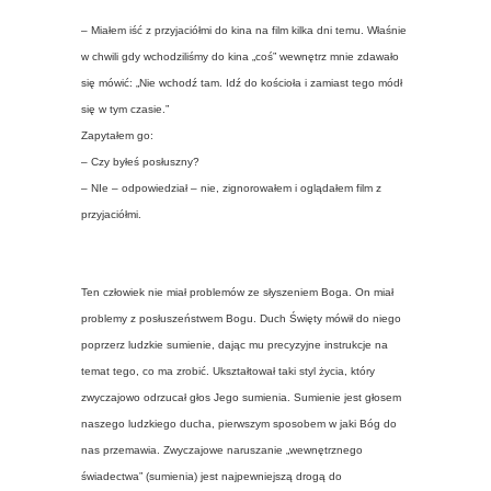
– Miałem iść z przyjaciółmi do kina na film kilka dni temu. Właśnie
w chwili gdy wchodziliśmy do kina „coś” wewnętrz mnie zdawało
się mówić: „Nie wchodź tam. Idź do kościoła i zamiast tego módł
się w tym czasie.”
Zapytałem go:
– Czy byłeś posłuszny?
– NIe – odpowiedział – nie, zignorowałem i oglądałem film z
przyjaciółmi.
Ten człowiek nie miał problemów ze słyszeniem Boga. On miał
problemy z posłuszeństwem Bogu. Duch Święty mówił do niego
poprzerz ludzkie sumienie, dając mu precyzyjne instrukcje na
temat tego, co ma zrobić. Ukształtował taki styl życia, który
zwyczajowo odrzucał głos Jego sumienia. Sumienie jest głosem
naszego ludzkiego ducha, pierwszym sposobem w jaki Bóg do
nas przemawia. Zwyczajowe naruszanie „wewnętrznego
świadectwa” (sumienia) jest najpewniejszą drogą do