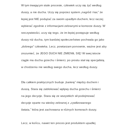
W tym trwającym stale procesie, człowiek uczy się żyć według
duszy, a nie ducha. Uczy się poprzez system „nagród i kar,” że
lepiej jest NIE podążać za swoim upadłym duchem, lecz raczej
wybierać zgodnie z informacjami zebranymi w komorze duszy. W
rzeczywistości, uczy się tego, że im lepiej postępuje według
duszy niż ducha, tym bardziej społeczeństwo pochwala go jako
„dobrego” człowieka. Lecz, powtarzam ponownie, ważne jest aby
zrozumieć, że JEGO DUCH NIE ZMIENIŁ SIĘ! W swej istocie
ciągle ma ducha grzechu i śmierci, po prostu stał się specjalistą
w chodzeniu nie według swego ducha, lecz według duszy.
Dla całkiem praktycznych buduje „barierę” między duchem i
duszą. Stara się zablokować wpływy ducha grzechu i śmierci
na jego decyzje. Stara się ze wszystkich sił podejmować
decyzje oparte na wiedzy zebranej z „cywilizowanego
świata,” która jest zachowana w różnych komorach duszy.
Lecz, w końcu, nawet ten proces jest produktem upadłej