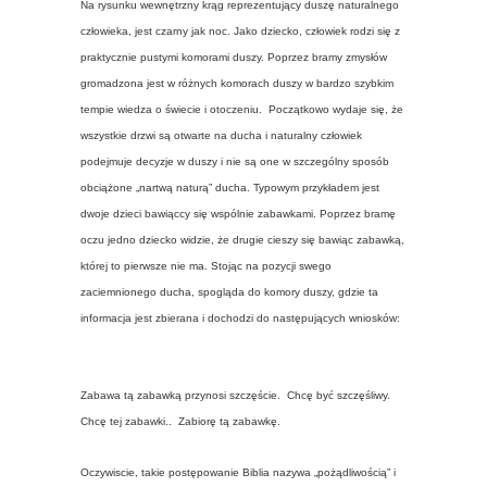
Na rysunku wewnętrzny krąg reprezentujący duszę naturalnego
człowieka, jest czarny jak noc. Jako dziecko, człowiek rodzi się z
praktycznie pustymi komorami duszy. Poprzez bramy zmysłów
gromadzona jest w różnych komorach duszy w bardzo szybkim
tempie wiedza o świecie i otoczeniu. Początkowo wydaje się, że
wszystkie drzwi są otwarte na ducha i naturalny człowiek
podejmuje decyzje w duszy i nie są one w szczególny sposób
obciążone „nartwą naturą” ducha. Typowym przykładem jest
dwoje dzieci bawiąccy się wspólnie zabawkami. Poprzez bramę
oczu jedno dziecko widzie, że drugie cieszy się bawiąc zabawką,
której to pierwsze nie ma. Stojąc na pozycji swego
zaciemnionego ducha, spogląda do komory duszy, gdzie ta
informacja jest zbierana i dochodzi do następujących wniosków:
Zabawa tą zabawką przynosi szczęście. Chcę być szczęśliwy.
Chcę tej zabawki.. Zabiorę tą zabawkę.
Oczywiscie, takie postępowanie Biblia nazywa „pożądliwością” i