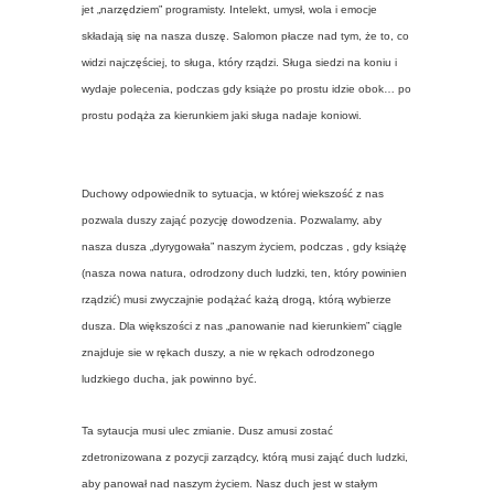
jet „narzędziem” programisty. Intelekt, umysł, wola i emocje
składają się na nasza duszę. Salomon płacze nad tym, że to, co
widzi najczęściej, to sługa, który rządzi. Sługa siedzi na koniu i
wydaje polecenia, podczas gdy książe po prostu idzie obok… po
prostu podąża za kierunkiem jaki sługa nadaje koniowi.
Duchowy odpowiednik to sytuacja, w której wiekszość z nas
pozwala duszy zająć pozycję dowodzenia. Pozwalamy, aby
nasza dusza „dyrygowała” naszym życiem, podczas , gdy książę
(nasza nowa natura, odrodzony duch ludzki, ten, który powinien
rządzić) musi zwyczajnie podążać każą drogą, którą wybierze
dusza. Dla większości z nas „panowanie nad kierunkiem” ciągle
znajduje sie w rękach duszy, a nie w rękach odrodzonego
ludzkiego ducha, jak powinno być.
Ta sytaucja musi ulec zmianie. Dusz amusi zostać
zdetronizowana z pozycji zarządcy, którą musi zająć duch ludzki,
aby panował nad naszym życiem. Nasz duch jest w stałym