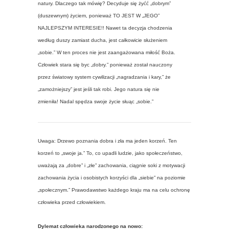
natury. Dlaczego tak mówię? Decyduje się żyćć „dobrym”
(duszewnym) życiem, ponieważ TO JEST W „JEGO”
NAJLEPSZYM INTERESIE!! Nawet ta decyzja chodzenia
według duszy zamiast ducha, jest całkowicie służeniem
„sobie.” W ten proces nie jest zaangażowana miłość Boża.
Człowiek stara się byc „dobry.” ponieważ został nauczony
przez światowy system cywilizacji „nagradzania i kary,” że
„zamożniejszy” jest jeśli tak robi. Jego natura się nie
zmieniła! Nadal spędza swoje życie słuąc „sobie.”
Uwaga: Drzewo poznania dobra i zła ma jeden korzeń. Ten
korzeń to „swoje ja.” To, co upadli ludzie, jako społeczeństwo,
uważają za „dobre” i „złe” zachowania, ciągnie soki z motywacji
zachowania życia i osobistych korzyści dla „siebie” na poziomie
„społecznym.” Prawodawstwo każdego kraju ma na celu ochronę
człowieka przed człowiekiem.
Dylemat człowieka narodzonego na nowo: