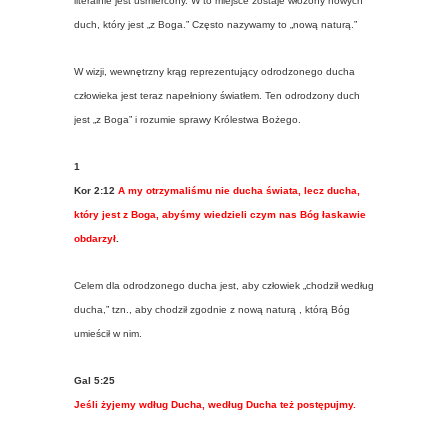
literalnie jest uśmiercony. W to miejsce zostaje włożony nowych
duch, który jest „z Boga.” Często nazywamy to „nową naturą.”
W wizji, wewnętrzny krąg reprezentujący odrodzonego ducha
człowieka jest teraz napełniony światłem. Ten odrodzony duch
jest „z Boga” i rozumie sprawy Królestwa Bożego.
1
Kor 2:12
A my otrzymaliśmu nie ducha świata, lecz ducha,
który jest z Boga, abyśmy wiedzieli czym nas Bóg łaskawie
obdarzył
.
Celem dla odrodzonego ducha jest, aby człowiek „chodził według
ducha,” tzn., aby chodził zgodnie z nową naturą , którą Bóg
umieścił w nim.
Gal 5:25
Jeśli żyjemy wdług Ducha, według Ducha też postępujmy.