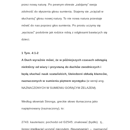
przez nową naturę. Po pewnym okresie „zabijamy” swoja
zdolność do słyszenia głosu sumienia. Stajemy sie „ociężali w
słuchaniuj” głosu nowej natury. To nie nowa natura przestaje
mówić do nas poprzez głos sumienia. Po prostu uczymy się
„wyciszać” podobnie jak rodzice robią z odgłosami bawiacych się
dzieci.
1 Tym. 4:1-2
A Duch wyraźnie mówi, że w późniejszych czasach odstąpią
niektórzy od wiary i przystaną do duchów zwodniczych i
będą słuchać nauk szatańskich, Uwiedzeni obłudą kłamców,
naznaczonych w sumieniu piętnem występku
(w wersji ang.
NAZNACZONYCH W SUMIENIU GORĄCYM ŻELAZEM).
Według słowniak Stronga, greckie słowo tlumaczona jako
napiętnowany (naznaczony), to:
2743. kauteriazo; pochodzi od G2545; znakować (bydło). tj.,
(przez implikację) uczynić nieczułym, (figuratywnie): – naznaczyć