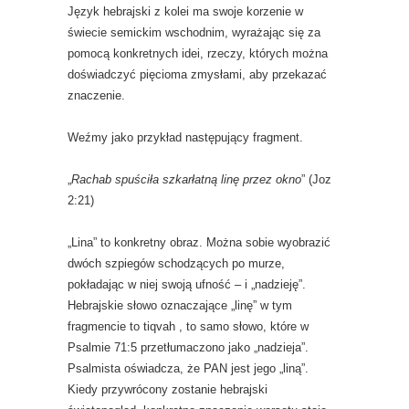
Język hebrajski z kolei ma swoje korzenie w
świecie semickim wschodnim, wyrażając się za
pomocą konkretnych idei, rzeczy, których można
doświadczyć pięcioma zmysłami, aby przekazać
znaczenie.
Weźmy jako przykład następujący fragment.
„
Rachab spuściła szkarłatną linę przez okno
” (Joz
2:21)
„Lina” to konkretny obraz. Można sobie wyobrazić
dwóch szpiegów schodzących po murze,
pokładając w niej swoją ufność – i „nadzieję”.
Hebrajskie słowo oznaczające „linę” w tym
fragmencie to tiqvah , to samo słowo, które w
Psalmie 71:5 przetłumaczono jako „nadzieja”.
Psalmista oświadcza, że ​​PAN jest jego „liną”.
Kiedy przywrócony zostanie hebrajski