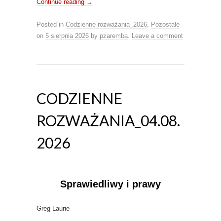
Continue reading
→
Posted in
Codzienne rozważania_2026
,
Pozostałe
on
5 sierpnia 2026
by
pzaremba
.
Leave a comment
CODZIENNE
ROZWAŻANIA_04.08.
2026
Sprawiedliwy i prawy
Greg Laurie