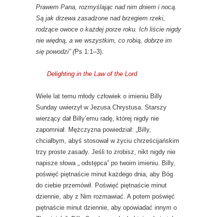
Prawem Pana, rozmyślając nad nim dniem i nocą.
Są jak drzewa zasadzone nad brzegiem rzeki,
rodzące owoce o każdej porze roku. Ich liście nigdy
nie więdną, a we wszystkim, co robią, dobrze im
się powodzi” (
Ps 1:1–3).
Delighting in the Law of the Lord
Wiele lat temu młody człowiek o imieniu Billy
Sunday uwierzył w Jezusa Chrystusa. Starszy
wierzący dał Billy’emu radę, której nigdy nie
zapomniał. Mężczyzna powiedział: „Billy,
chciałbym, abyś stosował w życiu chrześcijańskim
trzy proste zasady. Jeśli to zrobisz, nikt nigdy nie
napisze słowa „ odstępca” po twoim imieniu. Billy,
poświęć piętnaście minut każdego dnia, aby Bóg
do ciebie przemówił. Poświęć piętnaście minut
dziennie, aby z Nim rozmawiać. A potem poświęć
piętnaście minut dziennie, aby opowiadać innym o