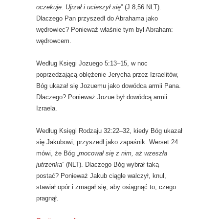
oczekuje. Ujrzał i ucieszył się
” (J 8,56 NLT).
Dlaczego Pan przyszedł do Abrahama jako
wędrowiec? Ponieważ właśnie tym był Abraham:
wędrowcem.
Według Księgi Jozuego 5:13–15, w noc
poprzedzającą oblężenie Jerycha przez Izraelitów,
Bóg ukazał się Jozuemu jako dowódca armii Pana.
Dlaczego? Ponieważ Jozue był dowódcą armii
Izraela.
Według Księgi Rodzaju 32:22–32, kiedy Bóg ukazał
się Jakubowi, przyszedł jako zapaśnik. Werset 24
mówi, że Bóg „
mocował się z nim, aż wzeszła
jutrzenka
” (NLT). Dlaczego Bóg wybrał taką
postać? Ponieważ Jakub ciągle walczył, knuł,
stawiał opór i zmagał się, aby osiągnąć to, czego
pragnął.