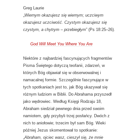
Greg Laurie
„
Wiernym okazujesz się wiernym; uczciwym
okazujesz uczciwość. Czystym okazujesz się
czystym, a chytrym – przebiegłym
” (Ps 18:25–26).
God Will Meet You Where You Are
Niektóre z najbardziej fascynujących fragmentów
Pisma Świętego dotyczą teofanii, zdarzeń, w
których Bóg objawiał się w obserwowalnej i
namacalnej formie. Szczególnie fascynujące w
tych spotkaniach jest to, jak Bóg ukazywał się
różnym ludziom w Biblii. Do Abrahama przyszedł
jako wędrowiec. Według Księgi Rodzaju 18,
Abraham siedział pewnego dnia przed swoim
namiotem, gdy przybyli trzej posłańcy. Dwóch z
nich to aniołowie; trzecim był sam Bóg. Wieki
później Jezus skomentował to spotkanie:
„
Abraham, ojciec wasz, cieszył się, że mnie