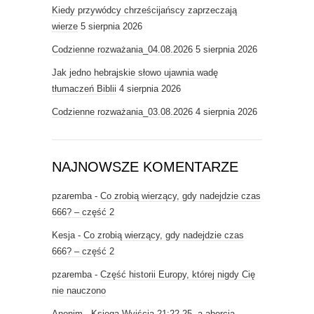
Kiedy przywódcy chrześcijańscy zaprzeczają
wierze
5 sierpnia 2026
Codzienne rozważania_04.08.2026
5 sierpnia 2026
Jak jedno hebrajskie słowo ujawnia wadę
tłumaczeń Biblii
4 sierpnia 2026
Codzienne rozważania_03.08.2026
4 sierpnia 2026
NAJNOWSZE KOMENTARZE
pzaremba
-
Co zrobią wierzący, gdy nadejdzie czas
666? – część 2
Kesja
-
Co zrobią wierzący, gdy nadejdzie czas
666? – część 2
pzaremba
-
Część historii Europy, której nigdy Cię
nie nauczono
Anonim
-
Księga Wyjścia 21:22-25, a aborcja