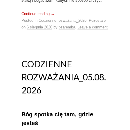
sławą i bogactwem, których nie sposób zliczyć.
Continue reading
→
Posted in
Codzienne rozważania_2026
,
Pozostałe
on
6 sierpnia 2026
by
pzaremba
.
Leave a comment
CODZIENNE
ROZWAŻANIA_05.08.
2026
Bóg spotka cię tam, gdzie
jesteś