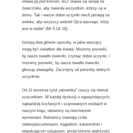
stawia jej pod korcem, lecz stawia się lampę na
świeczniku, aby świeciła wszystkim, którzy są w
domu. Tak i wasze dobre uczynki niech jaśnieją na
widoku, aby wszyscy widzieli Ojca waszego, który
jest w niebie
” (Mt 5:14–16).
Istnieją dwa główne sposoby, w jakie wierzący
mogą być światłem dla świata. Możemy pozwolić,
by nasze światło świeciło, czyniąc dobre uczynki, i
możemy pozwolić, by nasze światło świeciło,
głosząc ewangelię. Zacznijmy od potrzeby dobrych
uczynków.
Od 11 września tytuł „ratownika” cieszy się niemal
szacunkiem. W każdej dyskusji o najważniejszych,
najbardziej kochanych i szanowanych osobach w
naszym kraju, ratownicy są niezmiennie
wymieniani. Ratownicy stawiają czoła
niebezpieczeństwom, tragediom, katastrofom i
niepokojącym sytuacjom, przed którymi większość