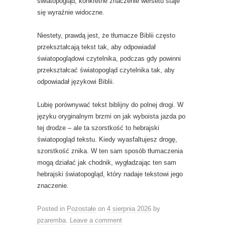
światopogląd, konkretne znaczenie wersetu staje
się wyraźnie widoczne.
Niestety, prawdą jest, że tłumacze Biblii często
przekształcają tekst tak, aby odpowiadał
światopoglądowi czytelnika, podczas gdy powinni
przekształcać światopogląd czytelnika tak, aby
odpowiadał językowi Biblii.
Lubię porównywać tekst biblijny do polnej drogi. W
języku oryginalnym brzmi on jak wyboista jazda po
tej drodze – ale ta szorstkość to hebrajski
światopogląd tekstu. Kiedy wyasfaltujesz drogę,
szorstkość znika. W ten sam sposób tłumaczenia
mogą działać jak chodnik, wygładzając ten sam
hebrajski światopogląd, który nadaje tekstowi jego
znaczenie.
Posted in
Pozostałe
on
4 sierpnia 2026
by
pzaremba
.
Leave a comment