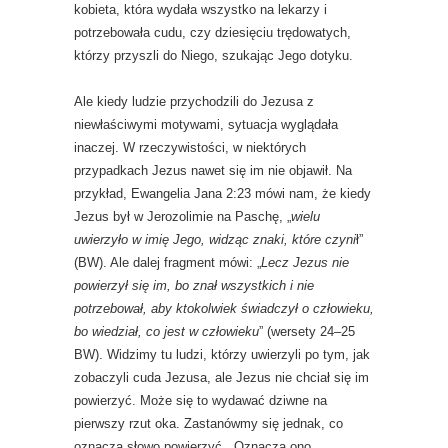
kobieta, która wydała wszystko na lekarzy i
potrzebowała cudu, czy dziesięciu trędowatych,
którzy przyszli do Niego, szukając Jego dotyku.
Ale kiedy ludzie przychodzili do Jezusa z
niewłaściwymi motywami, sytuacja wyglądała
inaczej. W rzeczywistości, w niektórych
przypadkach Jezus nawet się im nie objawił. Na
przykład, Ewangelia Jana 2:23 mówi nam, że kiedy
Jezus był w Jerozolimie na Paschę, „
wielu
uwierzyło w imię Jego, widząc znaki, które czyni
ł”
(BW). Ale dalej fragment mówi: „
Lecz Jezus nie
powierzył się im, bo znał wszystkich i nie
potrzebował, aby ktokolwiek świadczył o człowieku,
bo wiedział, co jest w człowieku
” (wersety 24–25
BW). Widzimy tu ludzi, którzy uwierzyli po tym, jak
zobaczyli cuda Jezusa, ale Jezus nie chciał się im
powierzyć. Może się to wydawać dziwne na
pierwszy rzut oka. Zastanówmy się jednak, co
oznacza słowo powierzyć . Oznacza ono