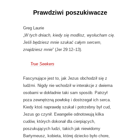
Prawdziwi poszukiwacze
Greg Laurie
„
W tych dniach, kiedy się modlisz, wysłucham cię.
Jeśli będziesz mnie szukać całym sercem,
znajdziesz mnie
” (Jer 29:12–13).
True Seekers
Fascynujące jest to, jak Jezus obchodził się z
ludźmi. Nigdy nie wchodził w interakcje z dwiema
osobami w dokładnie taki sam sposób. Patrzył
poza zewnętrzną powłokę i dostrzegał ich serca.
Kiedy ktoś naprawdę szukał i potrzebny był cud,
Jezus go czynił. Ewangelie odnotowują kilka
cudów, których dokonał dla cierpiących,
poszukujących ludzi, takich jak niewidomy
Bartymeusz, kobieta, której dziecko było chore,