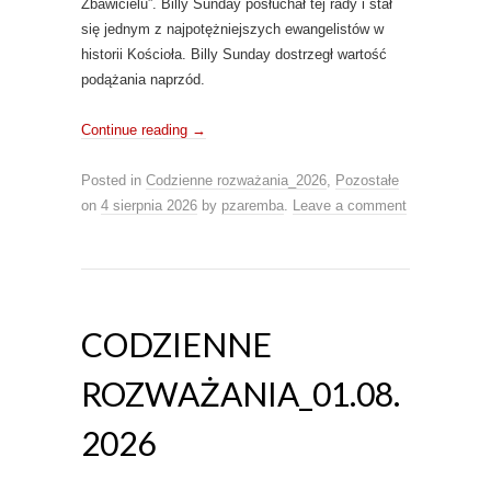
Zbawicielu”. Billy Sunday posłuchał tej rady i stał
się jednym z najpotężniejszych ewangelistów w
historii Kościoła. Billy Sunday dostrzegł wartość
podążania naprzód.
Continue reading
→
Posted in
Codzienne rozważania_2026
,
Pozostałe
on
4 sierpnia 2026
by
pzaremba
.
Leave a comment
CODZIENNE
ROZWAŻANIA_01.08.
2026