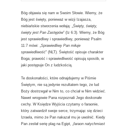
Bóg objawia się nam w Swoim Słowie. Wiemy, że
Bóg jest święty, ponieważ w wizji Izajasza,
niebiańskie stworzenia wołają: „
Święty, święty,
święty jest Pan Zastępów
” (Iz 6:3). Wiemy, że Bóg
jest sprawiedliwy i sprawiedliwy, ponieważ Psalm
11:7 mówi: „
Sprawiedliwy Pan miłuje
sprawiedliwość
” (NLT). Świętość opisuje charakter
Boga; prawość i sprawiedliwość opisują sposób, w
jaki postępuje On z ludzkością.
Te doskonałości, które odnajdujemy w Piśmie
Świętym, nie są jedynie rezultatem tego, że lud
Boży dostrzegał w Nim to, co chciał w Nim widzieć.
Nawet wrogowie Pana rozpoznali Jego doskonałe
cechy. W Księdze Wyjścia czytamy o faraonie,
który zatwardził swoje serce, trzymając się dzieci
Izraela, mimo że Pan nakazał mu je uwolnić. Kiedy
Pan zesłał serię plag na Egipt, „
faraon natychmiast