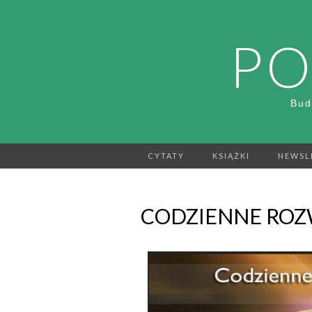
PO
Bud
CYTATY
KSIĄŻKI
NEWSL
CODZIENNE ROZW