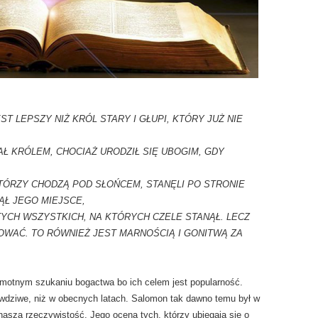
T LEPSZY NIŻ KRÓL STARY I GŁUPI, KTÓRY JUŻ NIE
AŁ KRÓLEM, CHOCIAŻ URODZIŁ SIĘ UBOGIM, GDY
TÓRZY CHODZĄ POD SŁOŃCEM, STANĘLI PO STRONIE
ĄŁ JEGO MIEJSCE,
TYCH WSZYSTKICH, NA KTÓRYCH CZELE STANĄŁ. LECZ
DOWAĆ. TO RÓWNIEŻ JEST MARNOŚCIĄ I GONITWĄ ZA
amotnym szukaniu bogactwa bo ich celem jest popularność.
rawdziwe, niż w obecnych latach. Salomon tak dawno temu był w
 naszą rzeczywistość. Jego ocena tych, którzy ubiegają się o