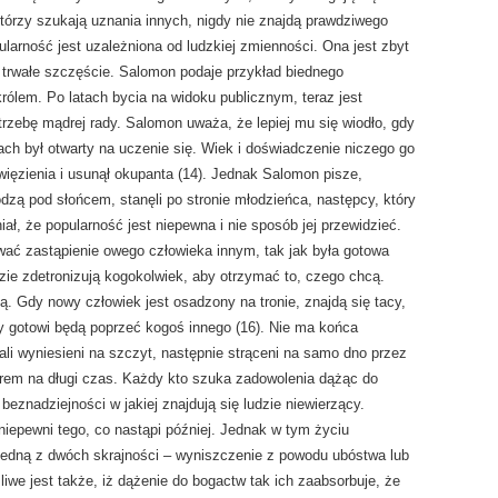
 którzy szukają uznania innych, nigdy nie znajdą prawdziwego
ularność jest uzależniona od ludzkiej zmienności. Ona jest zbyt
trwałe szczęście. Salomon podaje przykład biednego
rólem. Po latach bycia na widoku publicznym, teraz jest
trzebę mądrej rady. Salomon uważa, że lepiej mu się wiodło, gdy
h był otwarty na uczenie się. Wiek i doświadczenie niczego go
z więzienia i usunął okupanta (14). Jednak Salomon pisze,
dzą pod słońcem, stanęli po stronie młodzieńca, następcy, który
niał, że popularność jest niepewna i nie sposób jej przewidzieć.
ować zastąpienie owego człowieka innym, tak jak była gotowa
zie zdetronizują kogokolwiek, aby otrzymać to, czego chcą.
ną. Gdy nowy człowiek jest osadzony na tronie, znajdą się tacy,
zy gotowi będą poprzeć kogoś innego (16). Nie ma końca
tali wyniesieni na szczyt, następnie strąceni na samo dno przez
terem na długi czas. Każdy kto szuka zadowolenia dążąc do
 beznadziejności w jakiej znajdują się ludzie niewierzący.
niepewni tego, co nastąpi później. Jednak w tym życiu
jedną z dwóch skrajności – wyniszczenie z powodu ubóstwa lub
e jest także, iż dążenie do bogactw tak ich zaabsorbuje, że