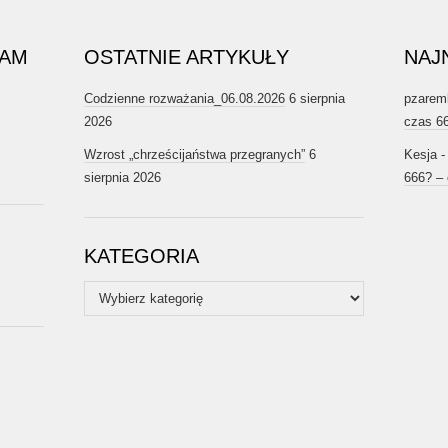
RAM
OSTATNIE ARTYKUŁY
NAJ
Codzienne rozważania_06.08.2026
6 sierpnia
pzarem
2026
czas 6
Wzrost „chrześcijaństwa przegranych”
6
Kesja
sierpnia 2026
666? –
KATEGORIA
Kategoria