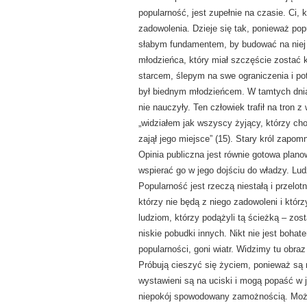
popularność, jest zupełnie na czasie. Ci,
zadowolenia. Dzieje się tak, ponieważ pop
słabym fundamentem, by budować na niej 
młodzieńca, który miał szczęście zostać k
starcem, ślepym na swe ograniczenia i po
był biednym młodzieńcem. W tamtych dniac
nie nauczyły. Ten człowiek trafił na tron 
„widziałem jak wszyscy żyjący, którzy cho
zajął jego miejsce” (15). Stary król zapom
Opinia publiczna jest równie gotowa plan
wspierać go w jego dojściu do władzy. Lud
Popularność jest rzeczą niestałą i przelot
którzy nie będą z niego zadowoleni i któr
ludziom, którzy podążyli tą ścieżką – zos
niskie pobudki innych. Nikt nie jest boha
popularności, goni wiatr. Widzimy tu obraz
Próbują cieszyć się życiem, ponieważ są 
wystawieni są na uciski i mogą popaść w 
niepokój spowodowany zamożnością. Możliw