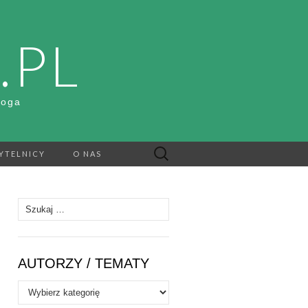
.PL
Boga
Szukaj:
YTELNICY
O NAS
Szukaj:
AUTORZY / TEMATY
Autorzy
/