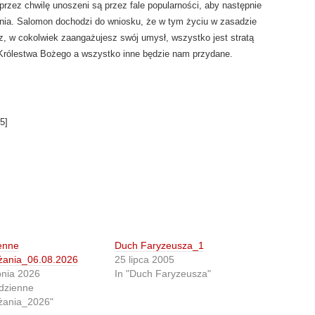
 przez chwilę unoszeni są przez fale popularności, aby następnie
ania. Salomon dochodzi do wniosku, że w tym życiu w zasadzie
, w cokolwiek zaangażujesz swój umysł, wszystko jest stratą
Królestwa Bożego a wszystko inne będzie nam przydane.
5
]
enne
Duch Faryzeusza_1
żania_06.08.2026
25 lipca 2005
pnia 2026
In "Duch Faryzeusza"
dzienne
żania_2026"