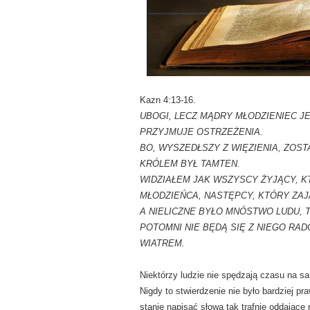
Kazn 4:13-16.
UBOGI, LECZ MĄDRY MŁODZIENIEC JES
PRZYJMUJE OSTRZEŻENIA.
BO, WYSZEDŁSZY Z WIĘZIENIA, ZOST
KRÓLEM BYŁ TAMTEN.
WIDZIAŁEM JAK WSZYSCY ŻYJĄCY, K
MŁODZIEŃCA, NASTĘPCY, KTÓRY ZAJ
A NIELICZNE BYŁO MNÓSTWO LUDU, 
POTOMNI NIE BĘDĄ SIĘ Z NIEGO RA
WIATREM.
Niektórzy ludzie nie spędzają czasu na s
Nigdy to stwierdzenie nie było bardziej p
stanie napisać słowa tak trafnie oddające