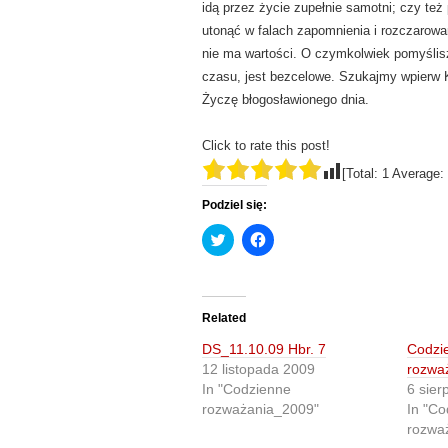
idą przez życie zupełnie samotni; czy też
utonąć w falach zapomnienia i rozczarow
nie ma wartości. O czymkolwiek pomyślisz
czasu, jest bezcelowe. Szukajmy wpierw 
Życzę błogosławionego dnia.
Click to rate this post!
[Total:
1
Average:
Podziel się:
C
C
l
l
i
i
c
c
k
k
t
t
o
o
Related
s
s
h
h
DS_11.10.09 Hbr. 7
Codzi
a
a
r
r
12 listopada 2009
rozwa
e
e
In "Codzienne
6 sier
o
o
n
n
rozważania_2009"
In "Co
T
F
rozwa
w
a
i
c