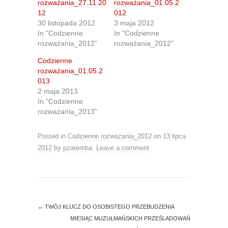
r
r
rozważania_27.11.20
rozważania_01.05.2
e
e
12
012
o
o
n
n
30 listopada 2012
3 maja 2012
T
F
In "Codzienne
In "Codzienne
w
a
i
c
rozważania_2012"
rozważania_2012"
t
e
t
b
Codzienne
e
o
r
o
rozważania_01.05.2
(
k
O
(
013
p
O
2 maja 2013
e
p
n
e
In "Codzienne
s
n
rozważania_2013"
i
s
n
i
n
n
e
n
Posted in
Codzienne rozważania_2012
on
13 lipca
w
e
w
w
2012
by
pzaremba
.
Leave a comment
i
w
n
i
d
n
o
d
w
o
)
w
)
←
TWÓJ KLUCZ DO OSOBISTEGO PRZEBUDZENIA
MIESIĄC MUZUŁMAŃSKICH PRZEŚLADOWAŃ