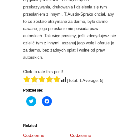
przekazywania, drukowania i dzielenia się tym
przesłaniem z innymi. T.Austin-Spraks chciał, aby
to co zostało otrzymane za darmo, było darmo
dawane, jego przesłanie nie posiada praw
autorskich. Tak więc prosimy, jeśli zdecydujesz się
dzielić tym z innymi, uszanuj jego wolę i oferuje je
za darmo, bez żadnych opłat i wolne od praw
autorskich.
Click to rate this post!
[Total:
1
Average:
5
]
Podziel się:
C
C
l
l
i
i
c
c
k
k
t
t
o
o
Related
s
s
h
h
Codzienne
Codzienne
a
a