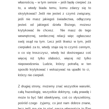
własnością – w tym sensie – jeśli będę cierpieć za
to, a wtedy biada temu, komu zdarzy się to
skrytykować! Jeśli nie jesteś z czymś związany,
jeśli nie masz jakiegoś świadectwa, odłączony
jesteś od jakiegoś dzieła Bożego, możesz
krytykować ile chcesz. Nie masz do tego
wewnętrznej, serdecznej relacji więc ogłaszasz
swój osąd na tym. Lecz jeśli tkwisz w tym, jeśli
cierpiałeś za to, wtedy staje się to czymś cennym,
o co się troszczysz, wtedy też dostrzegasz coś
więcej niż tylko słabości, więcej niż tylko
niepowodzenia. Ludzie, którzy potrafią w ten
sposób krytykować i wskazywać na upadki to ci,
którzy nie cierpieli.
Z drugiej strony, możemy znać wszystkie warunki,
całą frazeologię, wszystkie doktryny, całą prawdę i
może to być fakt obiektywny, coś co słyszeliśmy,
pośród czego żyjemy, co jest nam dobrze znane,
lecz jeśli ma się to stać naszą własnością to Pan