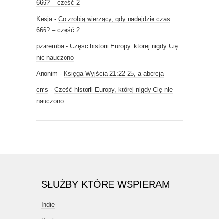
666? – część 2
Kesja
-
Co zrobią wierzący, gdy nadejdzie czas
666? – część 2
pzaremba
-
Część historii Europy, której nigdy Cię
nie nauczono
Anonim
-
Księga Wyjścia 21:22-25, a aborcja
cms
-
Część historii Europy, której nigdy Cię nie
nauczono
SŁUŻBY KTÓRE WSPIERAM
Indie