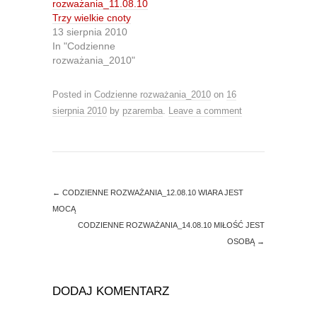
rozważania_11.08.10
(
k
O
(
Trzy wielkie cnoty
p
O
13 sierpnia 2010
e
p
n
e
In "Codzienne
s
n
rozważania_2010"
i
s
n
i
n
n
e
n
Posted in
Codzienne rozważania_2010
on
16
w
e
w
w
sierpnia 2010
by
pzaremba
.
Leave a comment
i
w
n
i
d
n
o
d
w
o
)
w
)
←
CODZIENNE ROZWAŻANIA_12.08.10 WIARA JEST
MOCĄ
CODZIENNE ROZWAŻANIA_14.08.10 MIŁOŚĆ JEST
OSOBĄ
→
DODAJ KOMENTARZ