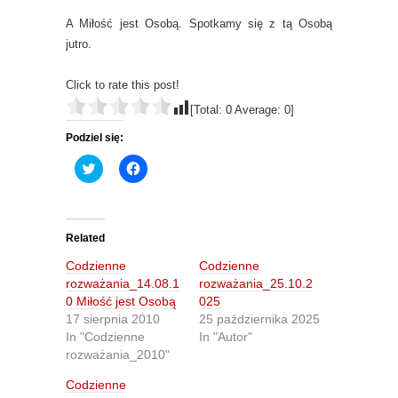
A Miłość jest Osobą. Spotkamy się z tą Osobą
jutro.
Click to rate this post!
[Total:
0
Average:
0
]
Podziel się:
C
C
l
l
i
i
c
c
k
k
t
t
o
o
Related
s
s
h
h
Codzienne
Codzienne
a
a
r
r
rozważania_14.08.1
rozważania_25.10.2
e
e
0 Miłość jest Osobą
025
o
o
n
n
17 sierpnia 2010
25 października 2025
T
F
In "Codzienne
In "Autor"
w
a
i
c
rozważania_2010"
t
e
t
b
Codzienne
e
o
r
o