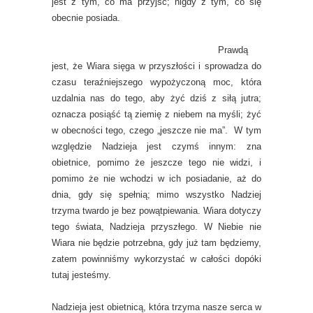
jest z tym, co ma przyjść; nigdy z tym, co się
obecnie posiada.
Prawdą
jest, że Wiara sięga w przyszłości i sprowadza do
czasu teraźniejszego wypożyczoną moc, która
uzdalnia nas do tego, aby żyć dziś z siłą jutra;
oznacza posiąść tą ziemię z niebem na myśli; żyć
w obecności tego, czego „jeszcze nie ma”. W tym
względzie Nadzieja jest czymś innym: zna
obietnice, pomimo że jeszcze tego nie widzi, i
pomimo że nie wchodzi w ich posiadanie, aż do
dnia, gdy się spełnią; mimo wszystko Nadziej
trzyma twardo je bez powątpiewania. Wiara dotyczy
tego świata, Nadzieja przyszłego. W Niebie nie
Wiara nie będzie potrzebna, gdy już tam będziemy,
zatem powinniśmy wykorzystać w całości dopóki
tutaj jesteśmy.
Nadzieja jest obietnicą, która trzyma nasze serca w