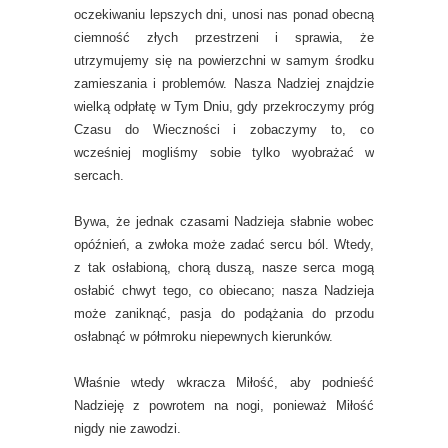
oczekiwaniu lepszych dni, unosi nas ponad obecną
ciemność złych przestrzeni i sprawia, że
utrzymujemy się na powierzchni w samym środku
zamieszania i problemów. Nasza Nadziej znajdzie
wielką odpłatę w Tym Dniu, gdy przekroczymy próg
Czasu do Wieczności i zobaczymy to, co
wcześniej mogliśmy sobie tylko wyobrażać w
sercach.
Bywa, że jednak czasami Nadzieja słabnie wobec
opóźnień, a zwłoka może zadać sercu ból. Wtedy,
z tak osłabioną, chorą duszą, nasze serca mogą
osłabić chwyt tego, co obiecano; nasza Nadzieja
może zaniknąć, pasja do podążania do przodu
osłabnąć w półmroku niepewnych kierunków.
Właśnie wtedy wkracza Miłość, aby podnieść
Nadzieję z powrotem na nogi, ponieważ Miłość
nigdy nie zawodzi.