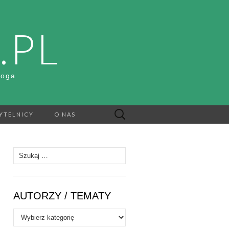
.PL
Boga
Szukaj:
YTELNICY
O NAS
Szukaj:
AUTORZY / TEMATY
Autorzy
/