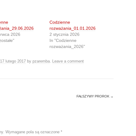
enne
Codzienne
żania_29.06.2026
rozważania_01.01.2026
erwca 2026
2 stycznia 2026
zostałe"
In "Codzienne
rozważania_2026"
17 lutego 2017
by
pzaremba
.
Leave a comment
FAŁSZYWY PROROK
→
ny.
Wymagane pola są oznaczone
*