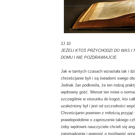
2J 10
JEŻELI KTOŚ PRZYCHODZI DO WAS I 
DOMU I NIE POZDRAWIAJCIE.
Jak w tamtych czasach wzrastała tak i dzi
chrześcijanie byli i są świadomi swego o
Jednak Jan podkreśla, że ten rodzaj prakt
wędrowny gość. Werset ten mówi o normalne
szczególnie w stosunku do kogoś, kto całk
uzależniony był i jest od szczodrości wspó
Chrześcijanin powinien z miłością przyją
prawdopodobnie o zaproszenie takiego czł
żeby wędrowni nauczyciele chcieli się ang
zgromadzenie i poprosić o możliwość prz