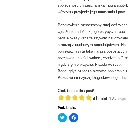
społeczność chrześcijańska mogła spoty
wówczas przyjęcie jego nauczania i powit
Pozdrowienie oznaczałoby tutaj coś więcej
wyrażenie radości z jego przybycia i publi
będzie okazywana fałszywym nauczycielom
a raczej z duchowym samobójstwem. Należ
ponieważ wizyta taka naraża pozostałych c
przejawem miłości wobec „zwodziciela”, p
nigdy się nie przyzna. Przede wszystkim j
Boga, gdyż oznacza aktywne popieranie z
Pozdrawiam i życzę błogosławionego dnia
Click to rate this post!
[Total:
1
Average:
Podziel się:
C
C
l
l
i
i