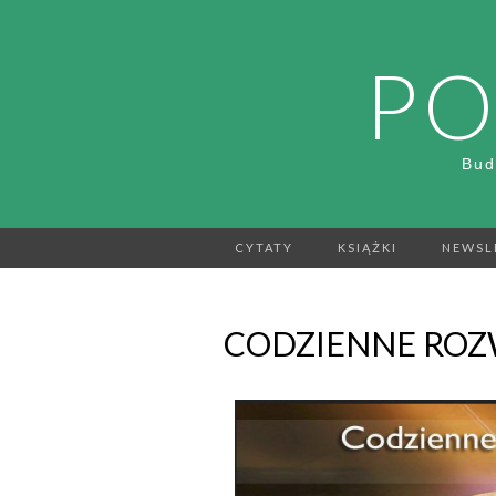
PO
Bud
CYTATY
KSIĄŻKI
NEWSL
CODZIENNE ROZW