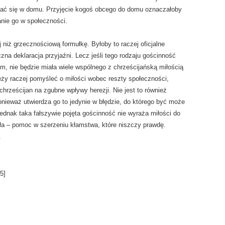
kać się w domu. Przyjęcie kogoś obcego do domu oznaczałoby
anie go w społeczności.
 niż grzecznościową formułkę. Byłoby to raczej oficjalne
czna deklaracja przyjaźni. Lecz jeśli tego rodzaju gościnność
, nie będzie miała wiele wspólnego z chrześcijańską miłością
y raczej pomyśleć o miłości wobec reszty społeczności,
hrześcijan na zgubne wpływy herezji. Nie jest to również
onieważ utwierdza go to jedynie w błędzie, do którego być może
ednak taka fałszywie pojęta gościnność nie wyraża miłości do
ła – pomoc w szerzeniu kłamstwa, które niszczy prawdę.
.
5
]