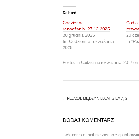
c
c
k
k
t
t
o
o
Related
s
s
h
h
Codzienne
Codzi
a
a
r
r
rozważania_27.12.2025
rozwa
e
e
30 grudnia 2025
29 cz
o
o
n
n
In "Codzienne rozważania
In "Po
T
F
2025"
w
a
i
c
t
e
t
b
Posted in
Codzienne rozważania_2017
on
e
o
r
o
(
k
O
(
p
O
e
p
n
e
s
n
i
s
←
RELACJE MIĘDZY NIEBEM I ZIEMIĄ_2
n
i
n
n
e
n
w
e
w
w
DODAJ KOMENTARZ
i
w
n
i
d
n
o
d
Twój adres e-mail nie zostanie opublikowa
w
o