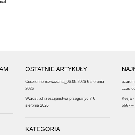
ail.
RAM
OSTATNIE ARTYKUŁY
NAJ
Codzienne rozważania_06.08.2026
6 sierpnia
pzarem
2026
czas 6
Wzrost „chrześcijaństwa przegranych”
6
Kesja
sierpnia 2026
666? –
KATEGORIA