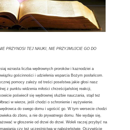
NIE PRZYNOSI TEJ NAUKI, NIE PRZYJMUJCIE GO DO
siaj wzrasta liczba wędrownych proroków i kaznodziei a
bowiązku gościnności i udzielenia wsparcia Bożym posłańcom.
ycznej pomocy zależy od treści poselstwa jakie głosi nasz
j z punktu widzenia miłości chrześcijańskiej reakcji,
owicie poświecił się wędrownej służbie nauczania, stąd też
łbraci w wierze, jeśli chodzi o schronienie i wyżywienie.
ć wędrowca do swego domu i ugościć go. W tym wersecie chodzi
owieka do zboru, a nie do prywatnego domu. Nie wydaje się,
ażować w głoszenie od drzwi do drzwi. Woleli raczej przybyć na
emawiania czy też uczestnictwa w nabożeństwie. Oczywiście