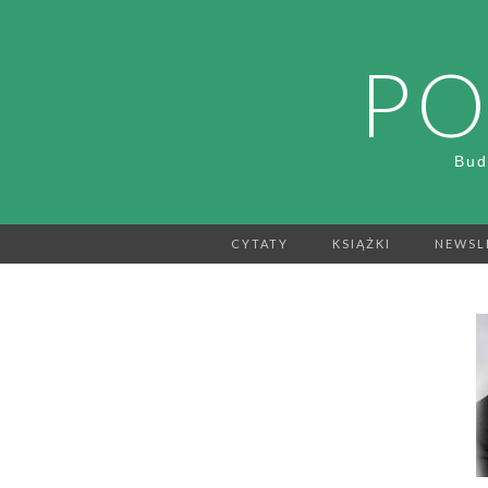
PO
Bud
CYTATY
KSIĄŻKI
NEWSL