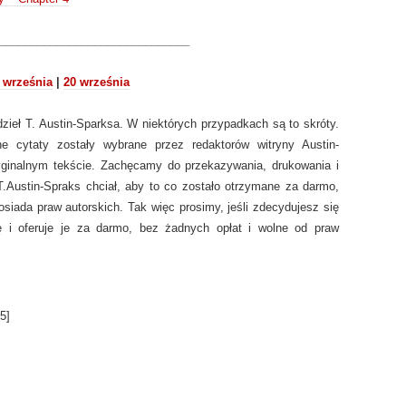
______________________________
 września
|
20 września
ieł T. Austin-Sparksa. W niektórych przypadkach są to skróty.
ne cytaty zostały wybrane przez redaktorów witryny Austin-
yginalnym tekście. Zachęcamy do przekazywania, drukowania i
T.Austin-Spraks chciał, aby to co zostało otrzymane za darmo,
osiada praw autorskich. Tak więc prosimy, jeśli zdecydujesz się
ę i oferuje je za darmo, bez żadnych opłat i wolne od praw
5
]