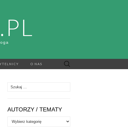
.PL
Boga
Szukaj:
YTELNICY
O NAS
Szukaj:
AUTORZY / TEMATY
Autorzy
/