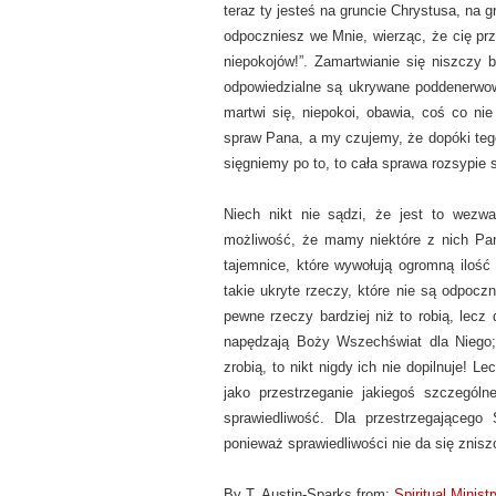
teraz ty jesteś na gruncie Chrystusa, na gr
odpoczniesz we Mnie, wierząc, że cię prz
niepokojów!”. Zamartwianie się niszczy b
odpowiedzialne są ukrywane poddenerwo
martwi się, niepokoi, obawia, coś co ni
spraw Pana, a my czujemy, że dopóki tego
sięgniemy po to, to cała sprawa rozsypie 
Niech nikt nie sądzi, że jest to wezwa
możliwość, że mamy niektóre z nich Pań
tajemnice, które wywołują ogromną ilość 
takie ukryte rzeczy, które nie są odpocz
pewne rzeczy bardziej niż to robią, lecz
napędzają Boży Wszechświat dla Niego; 
zrobią, to nikt nigdy ich nie dopilnuje! L
jako przestrzeganie jakiegoś szczegól
sprawiedliwość. Dla przestrzegającego
ponieważ sprawiedliwości nie da się znisz
By T. Austin-Sparks from:
Spiritual Minist