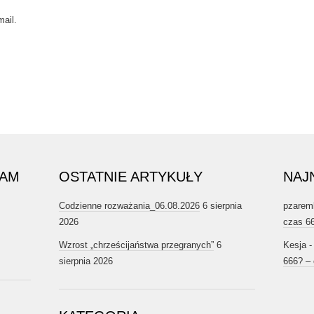
ail.
RAM
OSTATNIE ARTYKUŁY
NAJ
Codzienne rozważania_06.08.2026
6 sierpnia
pzarem
2026
czas 6
Wzrost „chrześcijaństwa przegranych”
6
Kesja
sierpnia 2026
666? –