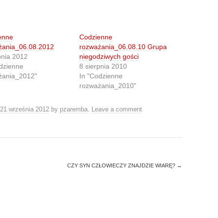
enne
Codzienne
żania_06.08.2012
rozważania_06.08.10 Grupa
pnia 2012
niegodziwych gości
dzienne
8 sierpnia 2010
żania_2012"
In "Codzienne
rozważania_2010"
21 września 2012
by
pzaremba
.
Leave a comment
CZY SYN CZŁOWIECZY ZNAJDZIE WIARĘ?
→