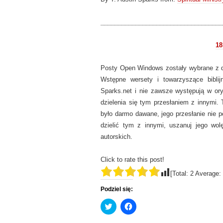
___________________________________
18
Posty Open Windows zostały wybrane z dz
Wstępne wersety i towarzyszące biblij
Sparks.net i nie zawsze występują w or
dzielenia się tym przesłaniem z innymi. 
było darmo dawane, jego przesłanie nie p
dzielić tym z innymi, uszanuj jego wol
autorskich.
Click to rate this post!
[Total:
2
Average:
Podziel się:
C
C
l
l
i
i