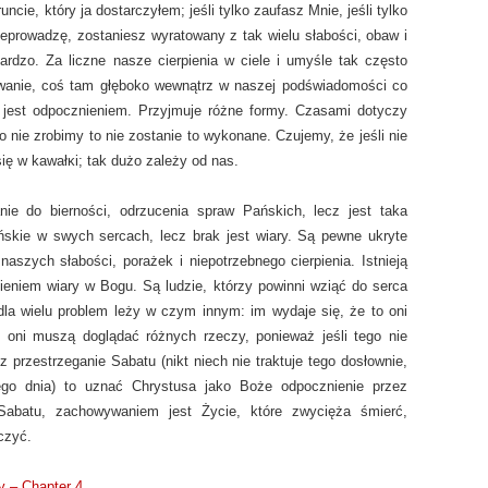
uncie, który ja dostarczyłem; jeśli tylko zaufasz Mnie, jeśli tylko
eprowadzę, zostaniesz wyratowany z tak wielu słabości, obaw i
ardzo. Za liczne nasze cierpienia w ciele i umyśle tak często
wanie, coś tam głęboko wewnątrz w naszej podświadomości co
e jest odpocznieniem. Przyjmuje różne formy. Czasami dotyczy
 nie zrobimy to nie zostanie to wykonane. Czujemy, że jeśli nie
się w kawałĸi; tak dużo zależy od nas.
nie do bierności, odrzucenia spraw Pańskich, lecz jest taka
skie w swych sercach, lecz brak jest wiary. Są pewne ukryte
naszych słabości, porażek i niepotrzebnego cierpienia. Istnieją
nieniem wiary w Bogu. Są ludzie, którzy powinni wziąć do serca
 dla wielu problem leży w czym innym: im wydaje się, że to oni
oni muszą doglądać różnych rzeczy, ponieważ jeśli tego nie
ecz przestrzeganie Sabatu (nikt niech nie traktuje tego dosłownie,
nego dnia) to uznać Chrystusa jako Boże odpocznienie przez
 Sabatu, zachowywaniem jest Życie, które zwycięża śmierć,
czyć.
ry – Chapter 4