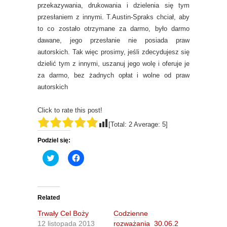
przekazywania, drukowania i dzielenia się tym
przesłaniem z innymi. T.Austin-Spraks chciał, aby
to co zostało otrzymane za darmo, było darmo
dawane, jego przesłanie nie posiada praw
autorskich. Tak więc prosimy, jeśli zdecydujesz się
dzielić tym z innymi, uszanuj jego wolę i oferuje je
za darmo, bez żadnych opłat i wolne od praw
autorskich
Click to rate this post!
[Total:
2
Average:
5
]
Podziel się:
C
C
l
l
i
i
c
c
k
k
t
t
o
o
Related
s
s
h
h
Trwały Cel Boży
Codzienne
a
a
r
r
12 listopada 2013
rozważania_30.06.2