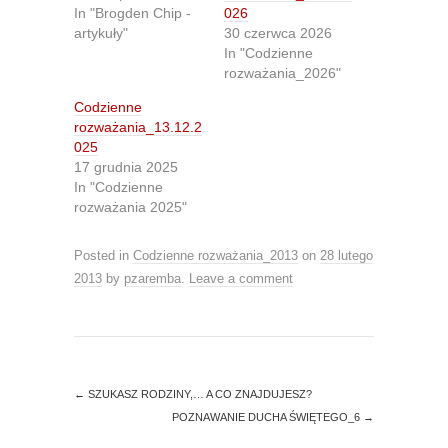
e
e
In "Brogden Chip -
026
o
o
n
n
artykuły"
30 czerwca 2026
T
F
In "Codzienne
w
a
i
c
rozważania_2026"
t
e
t
b
Codzienne
e
o
r
o
rozważania_13.12.2
(
k
O
(
025
p
O
17 grudnia 2025
e
p
n
e
In "Codzienne
s
n
rozważania 2025"
i
s
n
i
n
n
e
n
Posted in
Codzienne rozważania_2013
on
28 lutego
w
e
w
w
2013
by
pzaremba
.
Leave a comment
i
w
n
i
d
n
o
d
w
o
)
w
)
←
SZUKASZ RODZINY,… A CO ZNAJDUJESZ?
POZNAWANIE DUCHA ŚWIĘTEGO_6
→