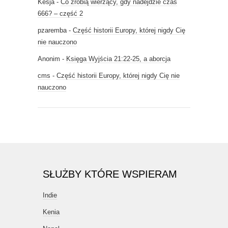
Kesja
-
Co zrobią wierzący, gdy nadejdzie czas
666? – część 2
pzaremba
-
Część historii Europy, której nigdy Cię
nie nauczono
Anonim
-
Księga Wyjścia 21:22-25, a aborcja
cms
-
Część historii Europy, której nigdy Cię nie
nauczono
SŁUŻBY KTÓRE WSPIERAM
Indie
Kenia