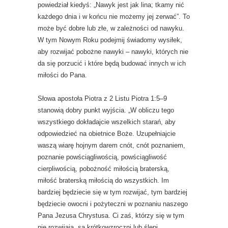
powiedział kiedyś: „Nawyk jest jak lina; tkamy nić
każdego dnia i w końcu nie możemy jej zerwać”. To
może być dobre lub złe, w zależności od nawyku.
W tym Nowym Roku podejmij świadomy wysiłek,
aby rozwijać pobożne nawyki – nawyki, których nie
da się porzucić i które będą budować innych w ich
miłości do Pana.
Słowa apostoła Piotra z 2 Listu Piotra 1:5–9
stanowią dobry punkt wyjścia. „W obliczu tego
wszystkiego dokładajcie wszelkich starań, aby
odpowiedzieć na obietnice Boże. Uzupełniajcie
waszą wiarę hojnym darem cnót, cnót poznaniem,
poznanie powściągliwością, powściągliwość
cierpliwością, pobożność miłością braterską,
miłość braterską miłością do wszystkich. Im
bardziej będziecie się w tym rozwijać, tym bardziej
będziecie owocni i pożyteczni w poznaniu naszego
Pana Jezusa Chrystusa. Ci zaś, którzy się w tym
nie rozwijają, są krótkowzroczni lub ślepi,