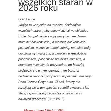
wszelkich starań w
2026 roku
Greg Laurie
„
Mając to wszystko na uwadze, dokładajcie
wszelkich starań, aby odpowiedzieć na obietnice
Boże. Uzupełniajcie swoją wiarę hojnym darem
moralnej doskonałości, a moralną doskonałości
poznaniem, poznanie samokontrolą, samokontrolę
cierpliwą wytrwałością, a cierpliwą wytrwałością
pobożnością, pobożność braterską miłością, a
braterską miłością do wszystkich. Im bardziej
będziecie się w tym rozwijać, tym bardziej
będziecie owocni i pożyteczni w poznaniu naszego
Pana Jezusa Chrystusa. Ci zaś, którzy nie
rozwijają się w ten sposób, są krótkowzroczni lub
ślepi, zapominając, że zostali oczyszczeni z
dawnych grzechów
” (2Ptr 1:5–9).
Making Every Effort in 2026