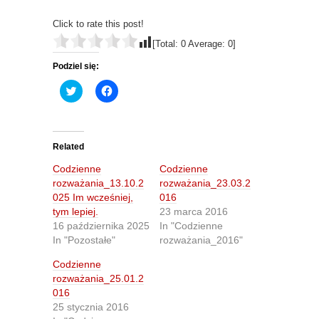
Click to rate this post!
[Total:
0
Average:
0
]
Podziel się:
C
C
l
l
i
i
c
c
k
k
t
t
o
o
Related
s
s
h
h
Codzienne
Codzienne
a
a
r
r
rozważania_13.10.2
rozważania_23.03.2
e
e
025 Im wcześniej,
016
o
o
n
n
tym lepiej.
23 marca 2016
T
F
16 października 2025
In "Codzienne
w
a
i
c
In "Pozostałe"
rozważania_2016"
t
e
t
b
Codzienne
e
o
r
o
rozważania_25.01.2
(
k
O
(
016
p
O
25 stycznia 2016
e
p