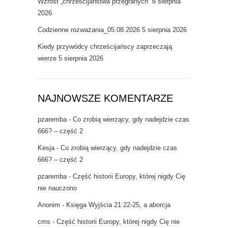
Wzrost „chrześcijaństwa przegranych”
6 sierpnia
2026
Codzienne rozważania_05.08.2026
5 sierpnia 2026
Kiedy przywódcy chrześcijańscy zaprzeczają
wierze
5 sierpnia 2026
NAJNOWSZE KOMENTARZE
pzaremba
-
Co zrobią wierzący, gdy nadejdzie czas
666? – część 2
Kesja
-
Co zrobią wierzący, gdy nadejdzie czas
666? – część 2
pzaremba
-
Część historii Europy, której nigdy Cię
nie nauczono
Anonim
-
Księga Wyjścia 21:22-25, a aborcja
cms
-
Część historii Europy, której nigdy Cię nie