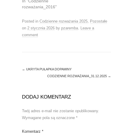
n
e
In "Codzienne
s
n
rozważania_2016"
i
s
n
i
n
n
e
n
Posted in
Codzienne rozważania 2025
,
Pozostałe
w
e
w
w
on
2 stycznia 2026
by
pzaremba
.
Leave a
i
w
comment
n
i
d
n
o
d
w
o
)
w
)
←
UKRYTA PUŁAPKA DOPAMINY
CODZIENNE ROZWAŻANIA_31.12.2025
→
DODAJ KOMENTARZ
Twój adres e-mail nie zostanie opublikowany.
Wymagane pola są oznaczone
*
Komentarz
*