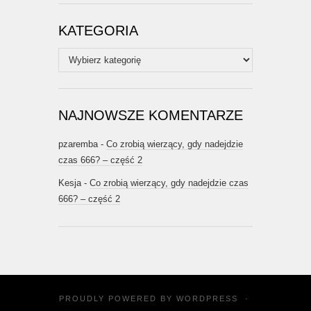
KATEGORIA
Kategoria
NAJNOWSZE KOMENTARZE
pzaremba
-
Co zrobią wierzący, gdy nadejdzie
czas 666? – część 2
Kesja
-
Co zrobią wierzący, gdy nadejdzie czas
666? – część 2
PROUDLY POWERED BY
WORDPRESS
·