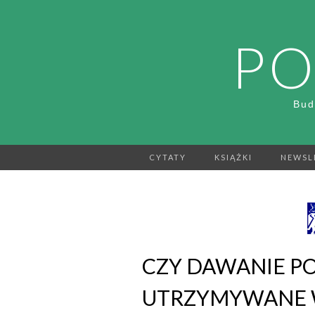
PO
Bud
CYTATY
KSIĄŻKI
NEWSL
CZY DAWANIE P
UTRZYMYWANE 