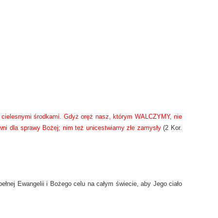
y cielesnymi środkami. Gdyż oręż nasz, którym WALCZYMY, nie
wni dla sprawy Bożej; nim też unicestwiamy złe zamysły
(2 Kor.
pełnej Ewangelii i Bożego celu na całym świecie, aby Jego ciało