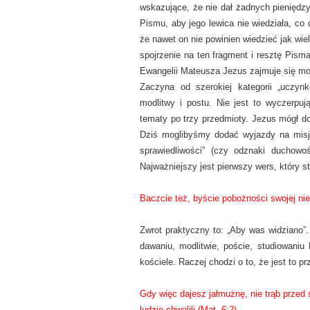
wskazujące, że nie dał żadnych pieniędzy
Pismu, aby jego lewica nie wiedziała, co
że nawet on nie powinien wiedzieć jak wiele
spojrzenie na ten fragment i resztę Pisma
Ewangelii Mateusza Jezus zajmuje się moty
Zaczyna od szerokiej kategorii „uczyn
modlitwy i postu. Nie jest to wyczerpu
tematy po trzy przedmioty. Jezus mógł do
Dziś moglibyśmy dodać wyjazdy na misje
sprawiedliwości” (czy odznaki duchow
Najważniejszy jest pierwszy wers, który s
Baczcie też, byście pobożności swojej nie
Zwrot praktyczny to: „Aby was widziano”.
dawaniu, modlitwie, poście, studiowaniu 
kościele. Raczej chodzi o to, że jest to p
Gdy więc dajesz jałmużnę, nie trąb przed 
ludzie chwalili (Mat. 6:2).