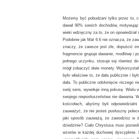
Możemy być pobudzani tylko przez to, co
dawał 90% swoich dochodów, motywując
wieki wdzięczny za to, że on opowiedział s
Podobnie jak Mat 6:6 nie oznacza, że zawsz
znaczy, że zawsze jest złe, dopuścić 
fragmencie grupuje dawanie, modlitwę i p
jednego uczynku, stosuje się również d
mógł zobaczyć dwie monety. Wykorzystał je
było właściwe to, że dała publicznie i by
dała. To publiczne odsłonięcie niczego ni
swój sens, wywołuje inną pokusę. Wielu w
swojego nieposłuszeństwa nie dawania. W 
kościołach, abyśmy byli odpowiedzial
zauważyć, że nie jesteś posłuszny polec
jaki sposób zauważą, że zawodzisz w 
dziedzinie? Ciało Chrystusa musi pozwoli
wzorów w każdej duchowej dyscyplinie.