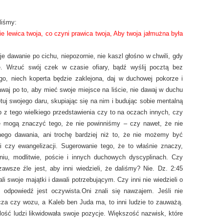
liśmy:
wie lewica
twoja, co czyni prawica twoja, Aby twoja jałmużna była
 dawanie po cichu, niepozornie, nie kaszl głośno w chwili, gdy
cę. Wrzuć swój czek w czasie ofiary, bądź wyślij pocztą bez
go, niech koperta będzie zaklejona, daj w duchowej pokorze i
awaj po to, aby mieć swoje miejsce na liście, nie dawaj w duchu
uj swojego daru, skupiając się na nim i budując sobie mentalną
ób z tego wielkiego przedstawienia czy to na oczach innych, czy
e mogą znaczyć tego, że nie powinniśmy – czy nawet, że nie
go dawania, ani trochę bardziej niż to, że nie możemy być
ii czy ewangelizacji. Sugerowanie tego, że to właśnie znaczy,
iu, modlitwie, poście i innych duchowych dyscyplinach. Czy
wsze źle jest, aby inni wiedzieli, że daliśmy? Nie. Dz. 2:45
i swoje majątki i dawali potrzebującym. Czy inni nie wiedzieli o
 odpowiedź jest oczywista.Oni znali się nawzajem. Jeśli nie
cza czy wozu, a Kaleb ben Juda ma, to inni ludzie to zauważą.
ość ludzi likwidowała swoje pozycje. Większość nazwisk, które