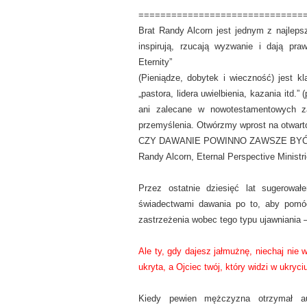
==============================
Brat Randy Alcorn jest jednym z najlep
inspirują, rzucają wyzwanie i dają pr
Eternity”
(Pieniądze, dobytek i wieczność) jest 
„pastora, lidera uwielbienia, kazania itd.
ani zalecane w nowotestamentowych z
przemyślenia. Otwórzmy wprost na otwar
CZY DAWANIE POWINNO ZAWSZE BY
Randy Alcorn, Eternal Perspective Ministr
Przez ostatnie dziesięć lat sugerowa
świadectwami dawania po to, aby pomó
zastrzeżenia wobec tego typu ujawniania –
Ale ty, gdy dajesz jałmużnę, niechaj nie 
ukryta, a Ojciec twój, który widzi w ukryciu
Kiedy pewien mężczyzna otrzymał au