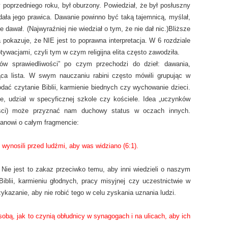
 poprzedniego roku, był oburzony. Powiedział, że był posłuszny
 dała jego prawica. Dawanie powinno być taką tajemnicą, myślał,
 dawał. (Najwyraźniej nie wiedział o tym, że nie dał nic.)
Bliższe
 pokazuje, że NIE jest to poprawna interpretacja. W 6 rozdziale
wacjami, czyli tym w czym religijna elita często zawodziła.
ków sprawiedliwości” po czym przechodzi do dzieł: dawania,
jąca lista. W swym nauczaniu rabini często mówili grupując w
dać czytanie Biblii, karmienie biednych czy wychowanie dzieci.
, udział w specyficznej szkole czy kościele. Idea „uczynków
ości) może przyznać nam duchowy status w oczach innych.
tanowi o całym fragmencie:
 wynosili przed ludźmi, aby was widziano (6:1).
 Nie jest to zakaz przeciwko temu, aby inni wiedzieli o naszym
Biblii, karmieniu głodnych, pracy misyjnej czy uczestnictwie w
rzykazanie, aby nie robić tego w celu zyskania uznania ludzi.
sobą, jak to czynią obłudnicy w synagogach i na ulicach, aby ich