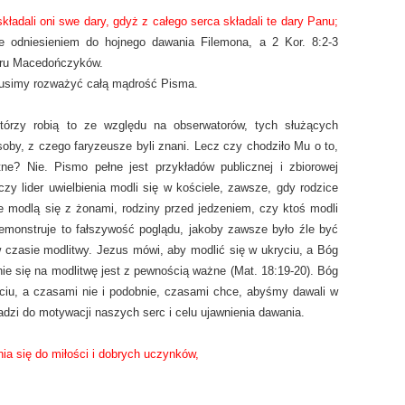
składali oni
swe dary, gdyż z całego serca składali te dary Panu;
e odniesieniem do hojnego dawania Filemona, a 2 Kor. 8:2-3
aru Macedończyków.
musimy rozważyć całą mądrość Pisma.
którzy robią to ze względu na obserwatorów, tych służących
by, z czego faryzeusze byli znani. Lecz czy chodziło Mu o to,
e? Nie. Pismo pełne jest przykładów publicznej i zbiorowej
y lider uwielbienia modli się w kościele, zawsze, gdy rodzice
 modlą się z żonami, rodziny przed jedzeniem, czy ktoś modli
emonstruje to fałszywość poglądu, jakoby zawsze było źle być
czasie modlitwy. Jezus mówi, aby modlić się w ukryciu, a Bóg
ie się na modlitwę jest z pewnością ważne (Mat. 18:19-20). Bóg
ciu, a czasami nie i podobnie, czasami chce, abyśmy dawali w
adzi do motywacji naszych serc i celu ujawnienia dawania.
ia się do miłości i dobrych uczynków,