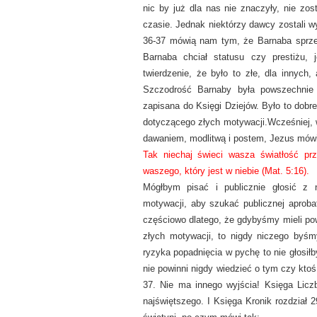
nic by już dla nas nie znaczyły, nie zos
czasie. Jednak niektórzy dawcy zostali w
36-37 mówią nam tym, że Barnaba sprzed
Barnaba chciał statusu czy prestiżu,
twierdzenie, że było to złe, dla innych
Szczodrość Barnaby była powszechnie 
zapisana do Księgi Dziejów. Było to dobre
dotyczącego złych motywacji.
Wcześniej,
dawaniem, modlitwą i postem, Jezus mówi
Tak niechaj świeci wasza światłość pr
waszego, który jest w niebie (Mat. 5:16).
Mógłbym pisać i publicznie głosić z 
motywacji, aby szukać publicznej aproba
częściowo dlatego, że gdybyśmy mieli po
złych motywacji, to nigdy niczego byśmy 
ryzyka popadnięcia w pychę to nie głosiłb
nie powinni nigdy wiedzieć o tym czy ktoś
37. Nie ma innego wyjścia! Księga Lic
najświętszego. I Księga Kronik rozdział 