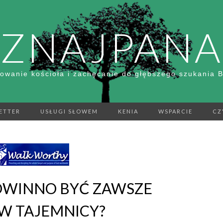
ZNAJPANA
owanie kościoła i zachęcanie do głębszego szukania 
ETTER
USŁUGI SŁOWEM
KENIA
WSPARCIE
CZ
OWINNO BYĆ ZAWSZE
W TAJEMNICY?