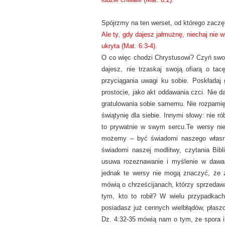
Spójrzmy na ten werset, od którego zaczę
Ale ty, gdy dajesz jałmużnę, niechaj nie 
ukryta (Mat.
6:3-4).
O co więc chodzi Chrystusowi? Czyń swoje
dajesz, nie trzaskaj swoją ofiarą o ta
przyciągania uwagi ku sobie. Poskładaj 
prostocie, jako akt oddawania czci. Nie d
gratulowania sobie samemu. Nie rozpamięt
świątynię dla siebie. Innymi słowy: nie r
to prywatnie w swym sercu.
Te wersy ni
możemy – być świadomi naszego własne
świadomi naszej modlitwy, czytania Bibl
usuwa rozeznawanie i myślenie w dawan
jednak te wersy nie mogą znaczyć, że za
mówią o chrześcijanach, którzy sprzedawal
tym, kto to robił? W wielu przypadkach
posiadasz już cennych wielbłądów, płasz
Dz. 4:32-35 mówią nam o tym, że spora il