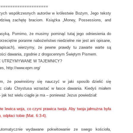
=====================
szych współczesnych autorów w królestwie Bożym, Jego teksty
awdziwą zachętę braciom. Książka „Money, Possessions, and
klasyką. Pomimo, że musimy pominąć tutaj jego odniesienia do
” (przeciętne poranne nabożeństwo niedzielne nie jest ani opisane,
apisach), wierzymy, że pewne prawdy tu zawarte warte są
tości dawania, zgodnie z drogocennym Świętym Pismem.
Ć UTRZYMYWANE W TAJEMNICY?
ies, http://www.epm.org/
łem, że powinniśmy się nauczyć w jaki sposób dzielić się
c ciału Chrystusa wzrastać w łasce dawania. Kiedyś miałem
 jak też wielu ciągle je ma – ponieważ Jezus powiedział:
wie lewica woja, co czyni prawica twoja. Aby twoja jałmużna była
, odpłaci tobie (Mat. 6:3-4).
tomatycznie wydawane pokwitowanie ze swego kościoła,