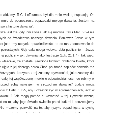
 widzimy. R.G. LeTourneau był dla mnie wielką inspiracją. On
 mnie do podnoszenia poprzeczki mojego dawania. Jestem na
woją historię dawania”.
e jest źle, gdy inni słyszą jak się modlisz, tak i Mat. 6:3-4 nie
innych do świadectwa naszego dawania. Ponieważ Jezus w tym
ost jako trzy uczynki sprawiedliwości, to co ma zastosowanie do
o pozostałych. Gdy dała uboga wdowa, dała publicznie – Jezus
j publiczny akt dawania jako ilustrację (Łuk. 21:1 4). Tak więc,
ło właściwe, że została ujawniona ludziom dokładna kwota, którą
e ujęło z jej dobrego serca.
Choć poufność zapisów dawania ma
ierzących, korzysta z tej zasłony prywatności, jako zasłony dla
całej tej współczesnej mowie o odpowiedzialności, co robimy w
ni przed sobą nawzajem w szczodrym dawaniu? Ludzie mogą
eniu z Hebr. 10:25, aby uczestniczyć w zgromadzeniach, lecz w
dawaniu? Jak mogą pomóc ci wzrastać w tej żywotnie ważnej
ć na to, aby jego światło świeciło przed ludźmi i potrzebujemy
 Nie możemy pozwolić na to, aby ryzyko popadnięcia w pychę