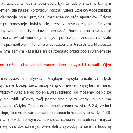
tała zapisana, lecz z pewnością byli to ludzie znani w tamtym
ymieni dla naszej korzyści.
4 rodział Księgi Dziejów Apostolskich
ał swoje pole i przyniósł pieniądze do stóp apostołów. Gdyby
 jego motywacje byłyby złe, lecz z pewnością jest fałszem
, aby wiedzieli o tym darze, ponieważ Pismo samo ujawnia to!
znana wśród wierzących, była publiczna i została na stałe
 i sprawiedliwe, i nie łamało ostrzeżenia z 6 rozdziału Mateusza
 w tym samym kazaniu Pan ostrzegając przed popisywaniem się
:
zed ludźmi, aby
widzieli wasze dobre uczynki i chwalili Ojca
niewłaściwych motywacji. Mógłbym wysyła emaile ze złych
ty, a nie Bożej. Lecz piszę książki, mówię i wysyłam e maile,
wstrzymywać się od robienia wszystkiego, co możemy rozbić ze
nie robili. (Gdyby twój pastor głosił tylko wtedy, jak nie ma
y wcale.)
Gdyby Chrystus ustanowił zasadę w Mat. 6:2-4, że inni
 daje, to członkowie pierwszego kościoła łamaliby to w Dz. 4:36-
zb w 7 rozdziale wylicza nazwiska dawców na budowę miejsca
29 wylicza dokładnie jak wiele dali przywódcy Izraela na budową