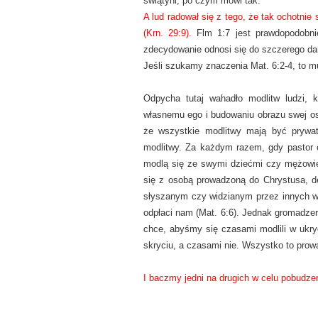
świątyni, po czym mówi tak:
A lud radował się z tego, że tak ochotnie 
(Krn. 29:9).
Flm 1:7 jest prawdopodobni
zdecydowanie odnosi się do szczerego d
Jeśli szukamy znaczenia Mat. 6:2-4, to 
Odpycha tutaj wahadło modlitw ludzi, 
własnemu ego i budowaniu obrazu swej oso
że wszystkie modlitwy mają być prywatn
modlitwy. Za każdym razem, gdy pastor cz
modlą się ze swymi dziećmi czy mężowie
się z osobą prowadzoną do Chrystusa, d
słyszanym czy widzianym przez innych w 
odpłaci nam (Mat. 6:6). Jednak gromadzen
chce, abyśmy się czasami modlili w ukry
skryciu, a czasami nie. Wszystko to prow
I baczmy jedni na drugich w celu pobudzen