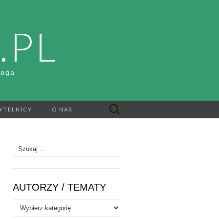
.PL
Boga
Szukaj:
YTELNICY
O NAS
Szukaj:
AUTORZY / TEMATY
Autorzy
/