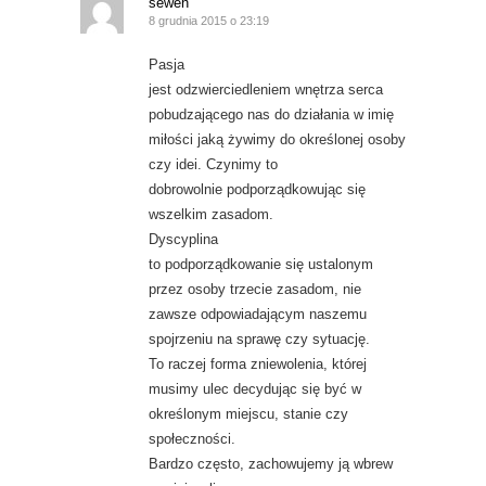
sewen
8 grudnia 2015 o 23:19
Pasja
jest odzwierciedleniem wnętrza serca
pobudzającego nas do działania w imię
miłości jaką żywimy do określonej osoby
czy idei. Czynimy to
dobrowolnie podporządkowując się
wszelkim zasadom.
Dyscyplina
to podporządkowanie się ustalonym
przez osoby trzecie zasadom, nie
zawsze odpowiadającym naszemu
spojrzeniu na sprawę czy sytuację.
To raczej forma zniewolenia, której
musimy ulec decydując się być w
określonym miejscu, stanie czy
społeczności.
Bardzo często, zachowujemy ją wbrew