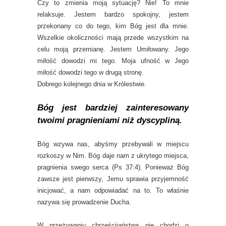
Czy to zmienia moją sytuację? Nie! To mnie
relaksuje. Jestem bardzo spokojny, jestem
przekonany co do tego, kim Bóg jest dla mnie.
Wszelkie okoliczności mają przede wszystkim na
celu moją przemianę. Jestem Umiłowany. Jego
miłość dowodzi mi tego. Moja ufność w Jego
miłość dowodzi tego w drugą stronę.
Dobrego kolejnego dnia w Królestwie.
Bóg jest bardziej zainteresowany
twoimi pragnieniami niż dyscypliną.
Bóg wzywa nas, abyśmy przebywali w miejscu
rozkoszy w Nim. Bóg daje nam z ukrytego miejsca,
pragnienia swego serca (Ps 37:4). Ponieważ Bóg
zawsze jest pierwszy, Jemu sprawia przyjemność
inicjować, a nam odpowiadać na to. To właśnie
nazywa się prowadzenie Ducha.
W przeżywaniu chrześcijaństwa nie chodzi o