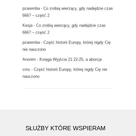
pzaremba
-
Co zrobią wierzący, gdy nadejdzie czas
666? – część 2
Kesja
-
Co zrobią wierzący, gdy nadejdzie czas
666? – część 2
pzaremba
-
Część historii Europy, której nigdy Cię
nie nauczono
Anonim
-
Księga Wyjścia 21:22-25, a aborcja
cms
-
Część historii Europy, której nigdy Cię nie
nauczono
SŁUŻBY KTÓRE WSPIERAM