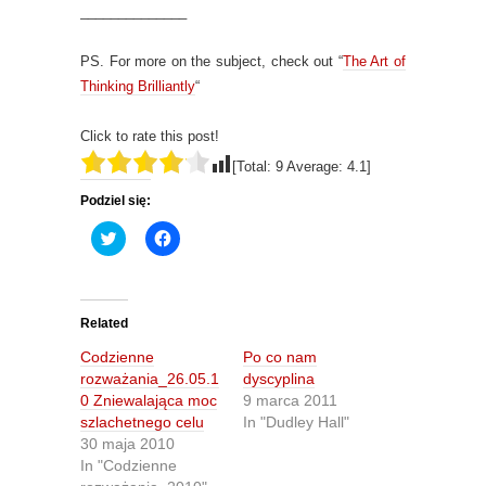
______________
PS. For more on the subject, check out “
The Art of
Thinking Brilliantly
“
Click to rate this post!
[Total:
9
Average:
4.1
]
Podziel się:
C
C
l
l
i
i
c
c
k
k
t
t
o
o
Related
s
s
h
h
Codzienne
Po co nam
a
a
r
r
rozważania_26.05.1
dyscyplina
e
e
0 Zniewalająca moc
9 marca 2011
o
o
n
n
szlachetnego celu
In "Dudley Hall"
T
F
30 maja 2010
w
a
i
c
In "Codzienne
t
e