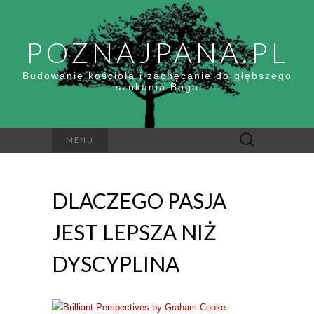
POZNAJPANA.PL
Budowanie kościoła i zachęcanie do głębszego
szukania Boga
Szukaj:
MENU
DLACZEGO PASJA
JEST LEPSZA NIŻ
DYSCYPLINA