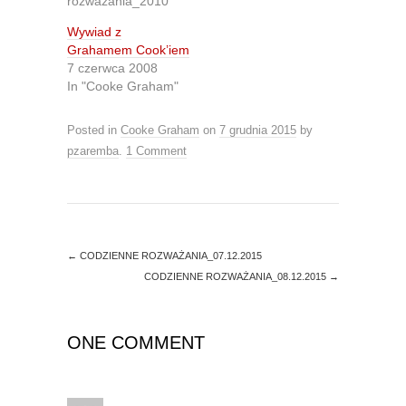
rozważania_2010"
t
b
e
o
r
o
Wywiad z
(
k
O
(
Grahamem Cook’iem
p
O
7 czerwca 2008
e
p
n
e
In "Cooke Graham"
s
n
i
s
n
i
Posted in
Cooke Graham
on
7 grudnia 2015
by
n
n
e
n
pzaremba
.
1 Comment
w
e
w
w
i
w
n
i
d
n
o
d
w
o
)
w
)
←
CODZIENNE ROZWAŻANIA_07.12.2015
CODZIENNE ROZWAŻANIA_08.12.2015
→
ONE COMMENT