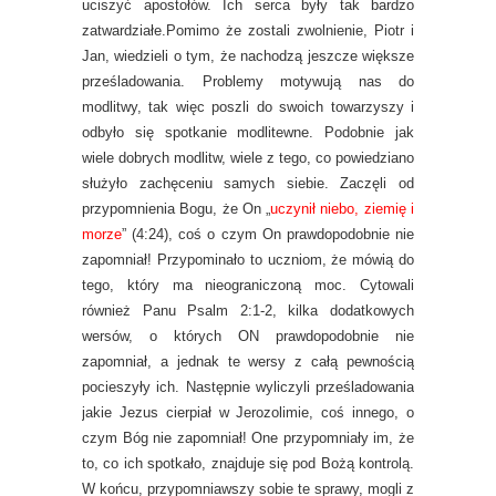
uciszyć apostołów. Ich serca były tak bardzo
zatwardziałe.Pomimo że zostali zwolnienie, Piotr i
Jan, wiedzieli o tym, że nachodzą jeszcze większe
prześladowania. Problemy motywują nas do
modlitwy, tak więc poszli do swoich towarzyszy i
odbyło się spotkanie modlitewne. Podobnie jak
wiele dobrych modlitw, wiele z tego, co powiedziano
służyło zachęceniu samych siebie. Zaczęli od
przypomnienia Bogu, że On „
uczynił niebo, ziemię i
morze
” (4:24), coś o czym On prawdopodobnie nie
zapomniał! Przypominało to uczniom, że mówią do
tego, który ma nieograniczoną moc. Cytowali
również Panu Psalm 2:1-2, kilka dodatkowych
wersów, o których ON prawdopodobnie nie
zapomniał, a jednak te wersy z całą pewnością
pocieszyły ich. Następnie wyliczyli prześladowania
jakie Jezus cierpiał w Jerozolimie, coś innego, o
czym Bóg nie zapomniał! One przypomniały im, że
to, co ich spotkało, znajduje się pod Bożą kontrolą.
W końcu, przypomniawszy sobie te sprawy, mogli z