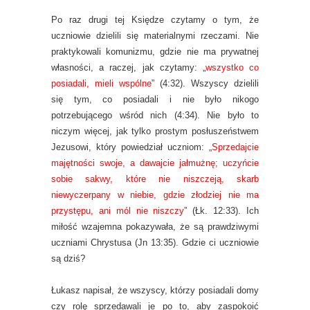
Po raz drugi tej Księdze czytamy o tym, że
uczniowie dzielili się materialnymi rzeczami. Nie
praktykowali komunizmu, gdzie nie ma prywatnej
własności, a raczej, jak czytamy: „
wszystko co
posiadali, mieli wspólne
” (4:32). Wszyscy dzielili
się tym, co posiadali i nie było nikogo
potrzebującego wśród nich (4:34). Nie było to
niczym więcej, jak tylko prostym posłuszeństwem
Jezusowi, który powiedział uczniom: „
Sprzedajcie
majętności swoje, a dawajcie jałmużnę; uczyńcie
sobie sakwy, które nie niszczeją, skarb
niewyczerpany w niebie, gdzie złodziej nie ma
przystępu, ani mól nie niszczy
” (Łk. 12:33). Ich
miłość wzajemna pokazywała, że są prawdziwymi
uczniami Chrystusa (Jn 13:35). Gdzie ci uczniowie
są dziś?
Łukasz napisał, że wszyscy, którzy posiadali domy
czy rolę sprzedawali je po to, aby zaspokoić