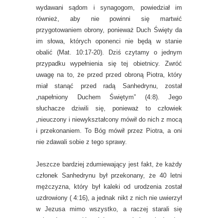
wydawani sądom i synagogom, powiedział im
również, aby nie powinni się martwić
przygotowaniem obrony, ponieważ Duch Święty da
im słowa, których oponenci nie będą w stanie
obalić (Mat. 10:17-20). Dziś czytamy o jednym
przypadku wypełnienia się tej obietnicy. Zwróć
uwagę na to, że przed przed obroną Piotra, który
miał stanąć przed radą Sanhedrynu, został
„napełniony Duchem Świętym” (4:8). Jego
słuchacze dziwili się, ponieważ to człowiek
„nieuczony i niewykształcony mówił do nich z mocą
i przekonaniem. To Bóg mówił przez Piotra, a oni
nie zdawali sobie z tego sprawy.
Jeszcze bardziej zdumiewający jest fakt, że każdy
członek Sanhedrynu był przekonany, że 40 letni
mężczyzna, który był kaleki od urodzenia został
uzdrowiony ( 4:16), a jednak nikt z nich nie uwierzył
w Jezusa mimo wszystko, a raczej starali się