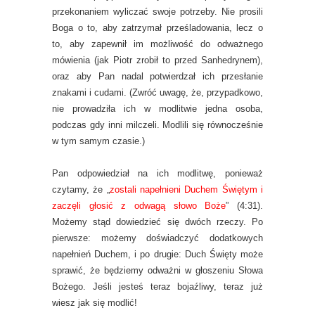
przekonaniem wyliczać swoje potrzeby. Nie prosili
Boga o to, aby zatrzymał prześladowania, lecz o
to, aby zapewnił im możliwość do odważnego
mówienia (jak Piotr zrobił to przed Sanhedrynem),
oraz aby Pan nadal potwierdzał ich przesłanie
znakami i cudami. (Zwróć uwagę, że, przypadkowo,
nie prowadziła ich w modlitwie jedna osoba,
podczas gdy inni milczeli. Modlili się równocześnie
w tym samym czasie.)
Pan odpowiedział na ich modlitwę, ponieważ
czytamy, że „
zostali napełnieni Duchem Świętym i
zaczęli głosić z odwagą słowo Boże
” (4:31).
Możemy stąd dowiedzieć się dwóch rzeczy. Po
pierwsze: możemy doświadczyć dodatkowych
napełnień Duchem, i po drugie: Duch Święty może
sprawić, że będziemy odważni w głoszeniu Słowa
Bożego. Jeśli jesteś teraz bojaźliwy, teraz już
wiesz jak się modlić!