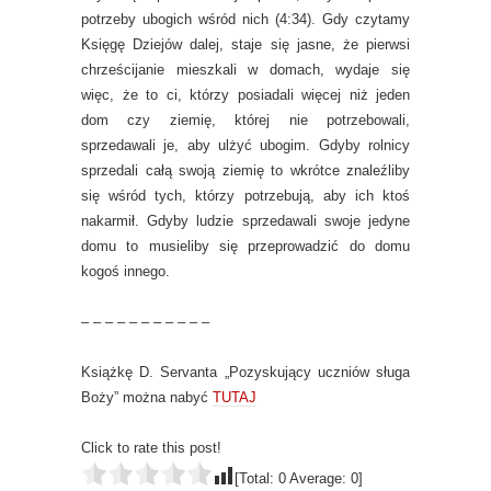
potrzeby ubogich wśród nich (4:34). Gdy czytamy
Księgę Dziejów dalej, staje się jasne, że pierwsi
chrześcijanie mieszkali w domach, wydaje się
więc, że to ci, którzy posiadali więcej niż jeden
dom czy ziemię, której nie potrzebowali,
sprzedawali je, aby ulżyć ubogim. Gdyby rolnicy
sprzedali całą swoją ziemię to wkrótce znaleźliby
się wśród tych, którzy potrzebują, aby ich ktoś
nakarmił. Gdyby ludzie sprzedawali swoje jedyne
domu to musieliby się przeprowadzić do domu
kogoś innego.
– – – – – – – – – – –
Książkę D. Servanta „Pozyskujący uczniów sługa
Boży” można nabyć
TUTAJ
Click to rate this post!
[Total:
0
Average:
0
]