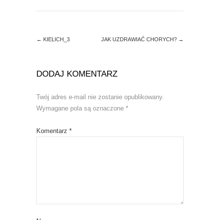
w
e
w
w
i
w
n
i
d
n
o
d
←
KIELICH_3
JAK UZDRAWIAĆ CHORYCH?
→
w
o
)
w
)
DODAJ KOMENTARZ
Twój adres e-mail nie zostanie opublikowany.
Wymagane pola są oznaczone
*
Komentarz
*