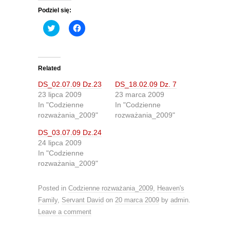
Podziel się:
C
C
l
l
i
i
c
c
k
k
t
t
o
o
Related
s
s
h
h
DS_02.07.09 Dz.23
DS_18.02.09 Dz. 7
a
a
r
r
23 lipca 2009
23 marca 2009
e
e
In "Codzienne
In "Codzienne
o
o
n
n
rozważania_2009"
rozważania_2009"
T
F
w
a
DS_03.07.09 Dz.24
i
c
t
e
24 lipca 2009
t
b
In "Codzienne
e
o
r
o
rozważania_2009"
(
k
O
(
p
O
e
p
Posted in
Codzienne rozważania_2009
,
Heaven's
n
e
s
n
Family
,
Servant David
on
20 marca 2009
by
admin
.
i
s
Leave a comment
n
i
n
n
e
n