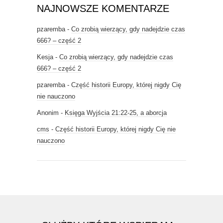
NAJNOWSZE KOMENTARZE
pzaremba
-
Co zrobią wierzący, gdy nadejdzie czas
666? – część 2
Kesja
-
Co zrobią wierzący, gdy nadejdzie czas
666? – część 2
pzaremba
-
Część historii Europy, której nigdy Cię
nie nauczono
Anonim
-
Księga Wyjścia 21:22-25, a aborcja
cms
-
Część historii Europy, której nigdy Cię nie
nauczono