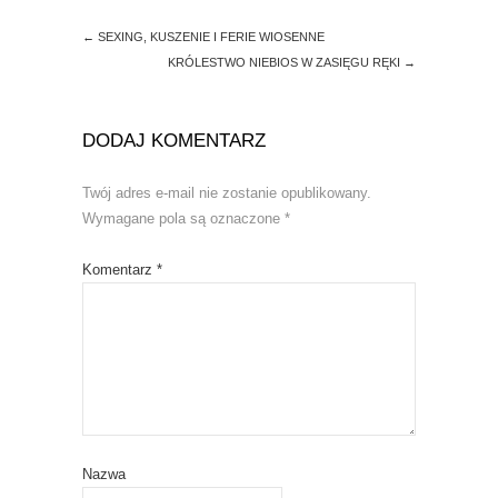
d
n
o
d
←
SEXING, KUSZENIE I FERIE WIOSENNE
w
o
)
w
KRÓLESTWO NIEBIOS W ZASIĘGU RĘKI
→
)
DODAJ KOMENTARZ
Twój adres e-mail nie zostanie opublikowany.
Wymagane pola są oznaczone
*
Komentarz
*
Nazwa