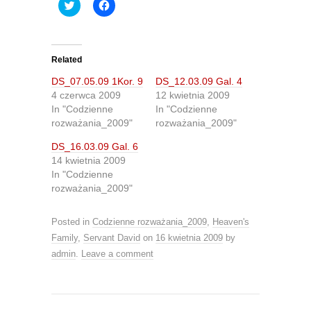
C
C
l
l
i
i
c
c
k
k
t
t
o
o
Related
s
s
h
h
DS_07.05.09 1Kor. 9
DS_12.03.09 Gal. 4
a
a
r
r
4 czerwca 2009
12 kwietnia 2009
e
e
In "Codzienne
In "Codzienne
o
o
n
n
rozważania_2009"
rozważania_2009"
T
F
w
a
DS_16.03.09 Gal. 6
i
c
t
e
14 kwietnia 2009
t
b
In "Codzienne
e
o
r
o
rozważania_2009"
(
k
O
(
p
O
e
p
Posted in
Codzienne rozważania_2009
,
Heaven's
n
e
s
n
Family
,
Servant David
on
16 kwietnia 2009
by
i
s
admin
.
Leave a comment
n
i
n
n
e
n
w
e
w
w
i
w
n
i