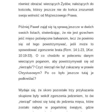
również obrażać wierzących Żydów, należących do
kościoła, którzy jeszcze nie do końca zrozumieli
swoja wolność od Mojżeszowego Prawa.
Później Paweł zajął się tą sprawą jeszcze w dwóch
swoich listach, stwierdzając, że nie jest grzechem
jeść mięso poświęcone bałwanom, lecz że powinno
się od tego powstrzymywać, jeśli może to
spowodować zgorszenie brata (Rzm. 14:1-23, 1Kor.
10:19-33). O co chodziło w poleceniu danym
wierzącym poganom, aby powstrzymywali się od
„nierządu”? Czyż nierząd nie był zakazany w prawie
Chrystusowym? Po co było jeszcze tutaj je
podkreślać?
Wydaje się, że skoro pozostałe trzy przykazania
skupione były wokół zgorszenia jedzeniem, to ów
„nierząd” odnosi się tutaj do jedzenia mięsa, które
zostało nabyte w pogańskiej świątyni, gdzie