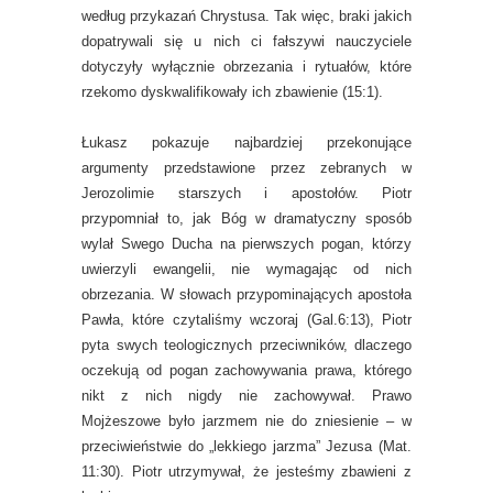
według przykazań Chrystusa. Tak więc, braki jakich
dopatrywali się u nich ci fałszywi nauczyciele
dotyczyły wyłącznie obrzezania i rytuałów, które
rzekomo dyskwalifikowały ich zbawienie (15:1).
Łukasz pokazuje najbardziej przekonujące
argumenty przedstawione przez zebranych w
Jerozolimie starszych i apostołów. Piotr
przypomniał to, jak Bóg w dramatyczny sposób
wylał Swego Ducha na pierwszych pogan, którzy
uwierzyli ewangelii, nie wymagając od nich
obrzezania. W słowach przypominających apostoła
Pawła, które czytaliśmy wczoraj (Gal.6:13), Piotr
pyta swych teologicznych przeciwników, dlaczego
oczekują od pogan zachowywania prawa, którego
nikt z nich nigdy nie zachowywał. Prawo
Mojżeszowe było jarzmem nie do zniesienie – w
przeciwieństwie do „lekkiego jarzma” Jezusa (Mat.
11:30). Piotr utrzymywał, że jesteśmy zbawieni z