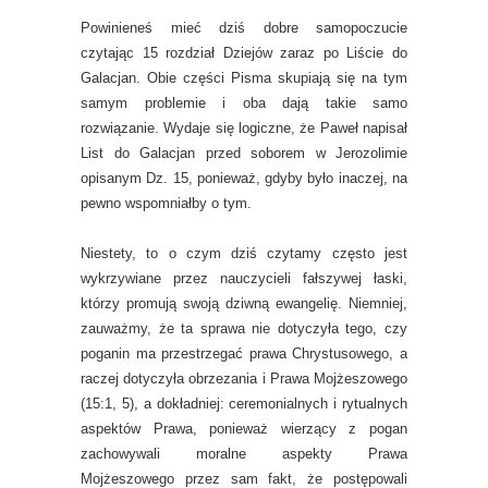
Powinieneś mieć dziś dobre samopoczucie
czytając 15 rozdział Dziejów zaraz po Liście do
Galacjan. Obie części Pisma skupiają się na tym
samym problemie i oba dają takie samo
rozwiązanie. Wydaje się logiczne, że Paweł napisał
List do Galacjan przed soborem w Jerozolimie
opisanym Dz. 15, ponieważ, gdyby było inaczej, na
pewno wspomniałby o tym.
Niestety, to o czym dziś czytamy często jest
wykrzywiane przez nauczycieli fałszywej łaski,
którzy promują swoją dziwną ewangelię. Niemniej,
zauważmy, że ta sprawa nie dotyczyła tego, czy
poganin ma przestrzegać prawa Chrystusowego, a
raczej dotyczyła obrzezania i Prawa Mojżeszowego
(15:1, 5), a dokładniej: ceremonialnych i rytualnych
aspektów Prawa, ponieważ wierzący z pogan
zachowywali moralne aspekty Prawa
Mojżeszowego przez sam fakt, że postępowali