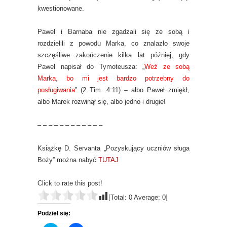
kwestionowane.
Paweł i Barnaba nie zgadzali się ze sobą i
rozdzielili z powodu Marka, co znalazło swoje
szczęśliwe zakończenie kilka lat później, gdy
Paweł napisał do Tymoteusza: „
Weź ze sobą
Marka, bo mi jest bardzo potrzebny do
posługiwania
” (2 Tim. 4:11) – albo Paweł zmiękł,
albo Marek rozwinął się, albo jedno i drugie!
– – – – – – – – – – – –
Książkę D. Servanta „Pozyskujący uczniów sługa
Boży” można nabyć
TUTAJ
Click to rate this post!
[Total:
0
Average:
0
]
Podziel się: