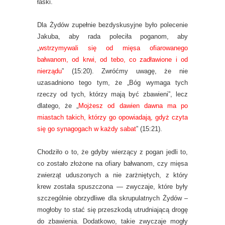
łaski.
Dla Żydów zupełnie bezdyskusyjne było polecenie
Jakuba, aby rada poleciła poganom, aby
„
wstrzymywali się od mięsa ofiarowanego
bałwanom, od krwi, od tebo, co zadławione i od
nierządu
” (15:20). Zwróćmy uwagę, że nie
uzasadniono tego tym, że „Bóg wymaga tych
rzeczy od tych, którzy mają być zbawieni”, lecz
dlatego, że „
Mojżesz od dawien dawna ma po
miastach takich, którzy go opowiadają, gdyż czyta
się go synagogach w każdy sabat
” (15:21).
Chodziło o to, że gdyby wierzący z pogan jedli to,
co zostało złożone na ofiary bałwanom, czy mięsa
zwierząt uduszonych a nie zarżniętych, z który
krew została spuszczona — zwyczaje, które były
szczególnie obrzydliwe dla skrupulatnych Żydów –
mogłoby to stać się przeszkodą utrudniającą drogę
do zbawienia. Dodatkowo, takie zwyczaje mogły