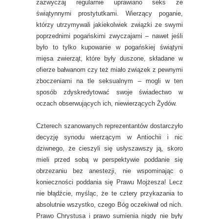
zazwyczaj regularnie uprawiano seks ze
świątynnymi prostytutkami. Wierzący poganie,
którzy utrzymywali jakiekolwiek związki ze swymi
poprzednimi pogańskimi zwyczajami – nawet jeśli
było to tylko kupowanie w pogańskiej świątyni
mięsa zwierząt, które były duszone, składane w
ofierze bałwanom czy też miało związek z pewnymi
zboczeniami na tle seksualnym – mogli w ten
sposób zdyskredytować swoje świadectwo w
oczach obserwujących ich, niewierzących Żydów.
Czterech szanowanych reprezentantów dostarczyło
decyzję synodu wierzącym w Antiochii i nic
dziwnego, że cieszyli się usłyszawszy ją, skoro
mieli przed sobą w perspektywie poddanie się
obrzezaniu bez anestezji, nie wspominając o
konieczności poddania się Prawu Mojżesza! Lecz
nie błądźcie, myśląc, że te cztery przykazania to
absolutnie wszystko, czego Bóg oczekiwał od nich.
Prawo Chrystusa i prawo sumienia nigdy nie były