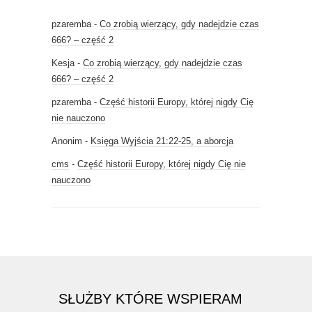
pzaremba
-
Co zrobią wierzący, gdy nadejdzie czas
666? – część 2
Kesja
-
Co zrobią wierzący, gdy nadejdzie czas
666? – część 2
pzaremba
-
Część historii Europy, której nigdy Cię
nie nauczono
Anonim
-
Księga Wyjścia 21:22-25, a aborcja
cms
-
Część historii Europy, której nigdy Cię nie
nauczono
SŁUŻBY KTÓRE WSPIERAM