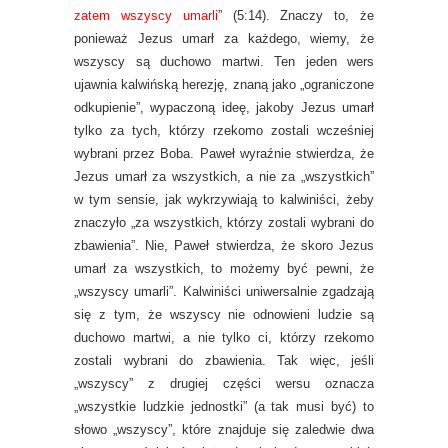
zatem wszyscy umarli
” (5:14). Znaczy to, że
ponieważ Jezus umarł za każdego, wiemy, że
wszyscy są duchowo martwi. Ten jeden wers
ujawnia kalwińską herezję, znaną jako „ograniczone
odkupienie”, wypaczoną ideę, jakoby Jezus umarł
tylko za tych, którzy rzekomo zostali wcześniej
wybrani przez Boba. Paweł wyraźnie stwierdza, że
Jezus umarł za wszystkich, a nie za „wszystkich”
w tym sensie, jak wykrzywiają to kalwiniści, żeby
znaczyło „za wszystkich, którzy zostali wybrani do
zbawienia”. Nie, Paweł stwierdza, że skoro Jezus
umarł za wszystkich, to możemy być pewni, że
„wszyscy umarli”. Kalwiniści uniwersalnie zgadzają
się z tym, że wszyscy nie odnowieni ludzie są
duchowo martwi, a nie tylko ci, którzy rzekomo
zostali wybrani do zbawienia. Tak więc, jeśli
„wszyscy” z drugiej części wersu oznacza
„wszystkie ludzkie jednostki” (a tak musi być) to
słowo „wszyscy”, które znajduje się zaledwie dwa