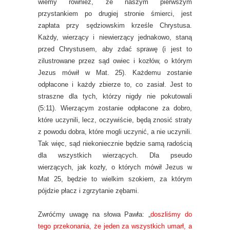
wiemy również, że naszym pierwszym
przystankiem po drugiej stronie śmierci, jest
zapłata przy sędziowskim krześle Chrystusa.
Każdy, wierzący i niewierzący jednakowo, staną
przed Chrystusem, aby zdać sprawę (i jest to
zilustrowane przez sąd owiec i kozłów, o którym
Jezus mówił w Mat. 25). Każdemu zostanie
odpłacone i każdy zbierze to, co zasiał. Jest to
straszne dla tych, którzy nigdy nie pokutowali
(5:11). Wierzącym zostanie odpłacone za dobro,
które uczynili, lecz, oczywiście, będą znosić straty
z powodu dobra, które mogli uczynić, a nie uczynili.
Tak więc, sąd niekoniecznie będzie samą radością
dla wszystkich wierzących. Dla pseudo
wierzących, jak kozły, o których mówił Jezus w
Mat 25, będzie to wielkim szokiem, za którym
pójdzie płacz i zgrzytanie zębami.
Zwróćmy uwagę na słowa Pawła: „
doszliśmy do
tego przekonania, że jeden za wszystkich umarł, a