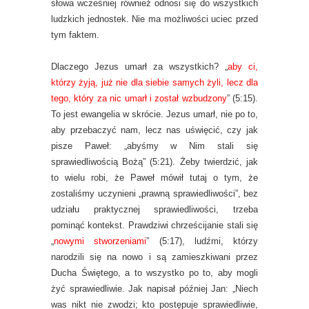
słowa wcześniej również odnosi się do wszystkich
ludzkich jednostek. Nie ma możliwości uciec przed
tym faktem.
Dlaczego Jezus umarł za wszystkich? „
aby ci,
którzy żyją, już nie dla siebie samych żyli, lecz dla
tego, który za nic umarł i został wzbudzony
” (5:15).
To jest ewangelia w skrócie. Jezus umarł, nie po to,
aby przebaczyć nam, lecz nas uświęcić, czy jak
pisze Paweł: „abyśmy w Nim stali się
sprawiedliwością Bożą” (5:21). Żeby twierdzić, jak
to wielu robi, że Paweł mówił tutaj o tym, że
zostaliśmy uczynieni „prawną sprawiedliwości”, bez
udziału praktycznej sprawiedliwości, trzeba
pominąć kontekst. Prawdziwi chrześcijanie stali się
„
nowymi stworzeniami
” (5:17), ludźmi, którzy
narodzili się na nowo i są zamieszkiwani przez
Ducha Świętego, a to wszystko po to, aby mogli
żyć sprawiedliwie. Jak napisał później Jan: „Niech
was nikt nie zwodzi; kto postępuje sprawiedliwie,