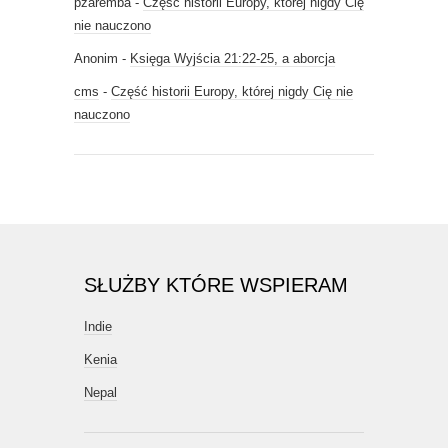
pzaremba
-
Część historii Europy, której nigdy Cię
nie nauczono
Anonim
-
Księga Wyjścia 21:22-25, a aborcja
cms
-
Część historii Europy, której nigdy Cię nie
nauczono
SŁUŻBY KTÓRE WSPIERAM
Indie
Kenia
Nepal