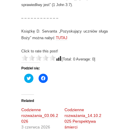
sprawiedliwy jest” (1 John 3:7).
– – – – – – – – – – – –
Książkę D. Servanta „Pozyskujący uczniów sługa
Boży” można nabyć
TUTAJ
Click to rate this post!
[Total:
0
Average:
0
]
Podziel się:
C
C
l
l
i
i
c
c
k
k
t
t
o
o
Related
s
s
h
h
Codzienne
Codzienne
a
a
r
r
rozważania_03.06.2
rozważania_14.10.2
e
e
026
025 Perspektywa
o
o
n
n
3 czerwca 2026
śmierci