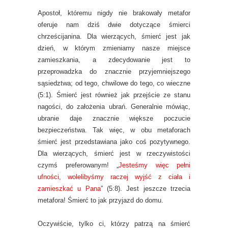
Apostoł, któremu nigdy nie brakowały metafor
oferuje nam dziś dwie dotyczące śmierci
chrześcijanina. Dla wierzących, śmierć jest jak
dzień, w którym zmieniamy nasze miejsce
zamieszkania, a zdecydowanie jest to
przeprowadzka do znacznie przyjemniejszego
sąsiedztwa; od tego, chwilowe do tego, co wieczne
(5:1). Śmierć jest również jak przejście ze stanu
nagości, do założenia ubrań. Generalnie mówiąc,
ubranie daje znacznie większe poczucie
bezpieczeństwa. Tak więc, w obu metaforach
śmierć jest przedstawiana jako coś pozytywnego.
Dla wierzących, śmierć jest w rzeczywistości
czymś preferowanym! „
Jesteśmy więc pełni
ufności, wolelibyśmy raczej wyjść z ciała i
zamieszkać u Pana
” (5:8). Jest jeszcze trzecia
metafora! Śmierć to jak przyjazd do domu.
Oczywiście, tylko ci, którzy patrzą na śmierć