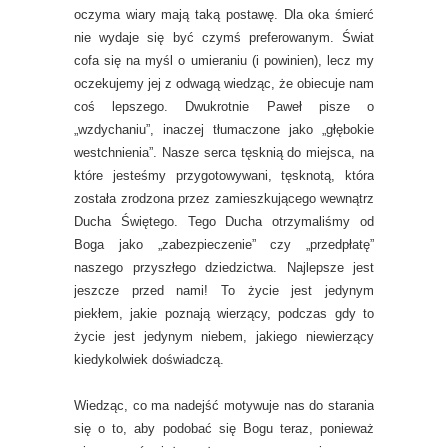
oczyma wiary mają taką postawę. Dla oka śmierć
nie wydaje się być czymś preferowanym. Świat
cofa się na myśl o umieraniu (i powinien), lecz my
oczekujemy jej z odwagą wiedząc, że obiecuje nam
coś lepszego. Dwukrotnie Paweł pisze o
„wzdychaniu”, inaczej tłumaczone jako „głębokie
westchnienia”. Nasze serca tęsknią do miejsca, na
które jesteśmy przygotowywani, tęsknotą, która
została zrodzona przez zamieszkującego wewnątrz
Ducha Świętego. Tego Ducha otrzymaliśmy od
Boga jako „zabezpieczenie” czy „przedpłatę”
naszego przyszłego dziedzictwa. Najlepsze jest
jeszcze przed nami! To życie jest jedynym
piekłem, jakie poznają wierzący, podczas gdy to
życie jest jedynym niebem, jakiego niewierzący
kiedykolwiek doświadczą.
Wiedząc, co ma nadejść motywuje nas do starania
się o to, aby podobać się Bogu teraz, ponieważ