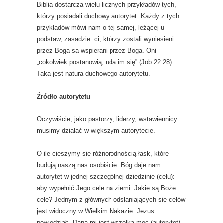
Biblia dostarcza wielu licznych przykładów tych,
którzy posiadali duchowy autorytet. Każdy z tych
przykładów mówi nam o tej samej, leżącej u
podstaw, zasadzie: ci, którzy zostali wyniesieni
przez Boga są wspierani przez Boga. Oni
„cokolwiek postanowią, uda im się” (Job 22:28).
Taka jest natura duchowego autorytetu.
Źródło autorytetu
Oczywiście, jako pastorzy, liderzy, wstawiennicy
musimy działać w większym autorytecie.
O ile cieszymy się różnorodnością łask, które
budują naszą nas osobiście. Bóg daje nam
autorytet w jednej szczególnej dziedzinie (celu):
aby wypełnić Jego cele na ziemi. Jakie są Boże
cele? Jednym z głównych odsłaniających się celów
jest widoczny w Wielkim Nakazie. Jezus
powiedział: „Dana mi jest wszelka moc (autorytet)