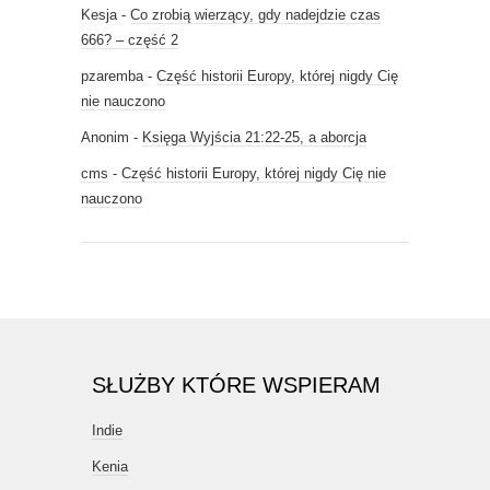
Kesja
-
Co zrobią wierzący, gdy nadejdzie czas
666? – część 2
pzaremba
-
Część historii Europy, której nigdy Cię
nie nauczono
Anonim
-
Księga Wyjścia 21:22-25, a aborcja
cms
-
Część historii Europy, której nigdy Cię nie
nauczono
SŁUŻBY KTÓRE WSPIERAM
Indie
Kenia