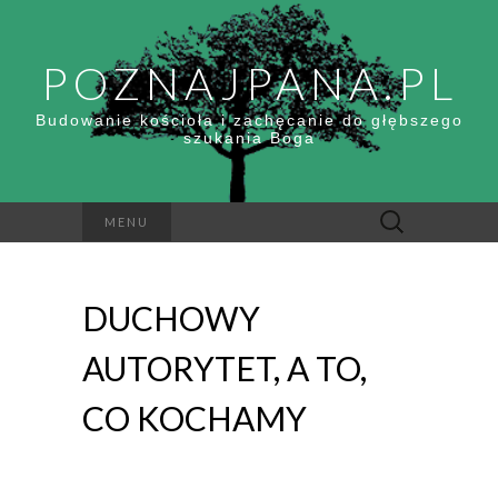
POZNAJPANA.PL
Budowanie kościoła i zachęcanie do głębszego
szukania Boga
Szukaj:
MENU
DUCHOWY
AUTORYTET, A TO,
CO KOCHAMY