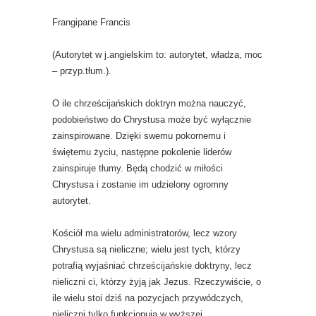
Frangipane Francis
(Autorytet w j.angielskim to: autorytet, władza, moc
– przyp.tłum.).
O ile chrześcijańskich doktryn można nauczyć,
podobieństwo do Chrystusa może być wyłącznie
zainspirowane. Dzięki swemu pokornemu i
świętemu życiu, następne pokolenie liderów
zainspiruje tłumy. Będą chodzić w miłości
Chrystusa i zostanie im udzielony ogromny
autorytet.
Kościół ma wielu administratorów, lecz wzory
Chrystusa są nieliczne; wielu jest tych, którzy
potrafią wyjaśniać chrześcijańskie doktryny, lecz
nieliczni ci, którzy żyją jak Jezus. Rzeczywiście, o
ile wielu stoi dziś na pozycjach przywódczych,
nieliczni tylko funkcjonują w wyższej