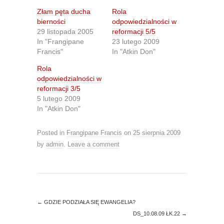
s
s
h
h
Złam pęta ducha
Rola
a
a
r
r
bierności
odpowiedzialności w
e
e
29 listopada 2005
reformacji 5/5
o
o
n
n
In "Frangipane
23 lutego 2009
T
F
Francis"
In "Atkin Don"
w
a
i
c
t
e
Rola
t
b
odpowiedzialności w
e
o
r
o
reformacji 3/5
(
k
O
(
5 lutego 2009
p
O
In "Atkin Don"
e
p
n
e
s
n
i
s
Posted in
Frangipane Francis
on
25 sierpnia 2009
n
i
n
n
by
admin
.
Leave a comment
e
n
w
e
w
w
i
w
n
i
d
n
o
d
w
o
)
w
←
GDZIE PODZIAŁA SIĘ EWANGELIA?
)
DS_10.08.09 ŁK.22
→