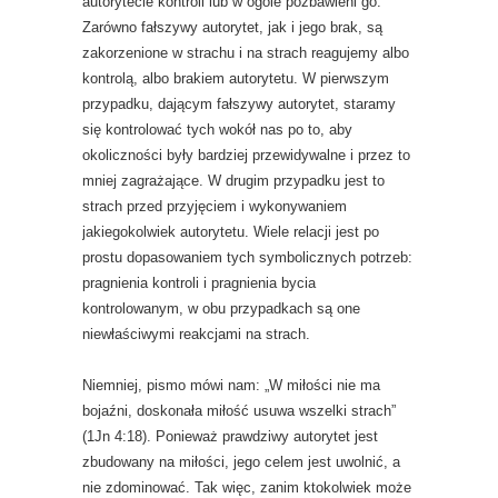
autorytecie kontroli lub w ogóle pozbawieni go.
Zarówno fałszywy autorytet, jak i jego brak, są
zakorzenione w strachu i na strach reagujemy albo
kontrolą, albo brakiem autorytetu. W pierwszym
przypadku, dającym fałszywy autorytet, staramy
się kontrolować tych wokół nas po to, aby
okoliczności były bardziej przewidywalne i przez to
mniej zagrażające. W drugim przypadku jest to
strach przed przyjęciem i wykonywaniem
jakiegokolwiek autorytetu. Wiele relacji jest po
prostu dopasowaniem tych symbolicznych potrzeb:
pragnienia kontroli i pragnienia bycia
kontrolowanym, w obu przypadkach są one
niewłaściwymi reakcjami na strach.
Niemniej, pismo mówi nam: „W miłości nie ma
bojaźni, doskonała miłość usuwa wszelki strach”
(1Jn 4:18). Ponieważ prawdziwy autorytet jest
zbudowany na miłości, jego celem jest uwolnić, a
nie zdominować. Tak więc, zanim ktokolwiek może