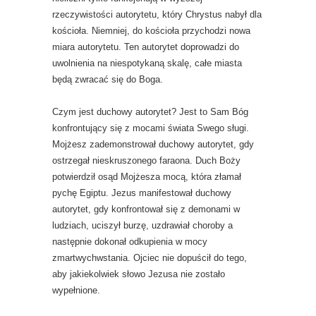
rzeczywistości autorytetu, który Chrystus nabył dla
kościoła. Niemniej, do kościoła przychodzi nowa
miara autorytetu. Ten autorytet doprowadzi do
uwolnienia na niespotykaną skalę, całe miasta
będą zwracać się do Boga.
Czym jest duchowy autorytet? Jest to Sam Bóg
konfrontujący się z mocami świata Swego sługi.
Mojżesz zademonstrował duchowy autorytet, gdy
ostrzegał nieskruszonego faraona. Duch Boży
potwierdził osąd Mojżesza mocą, która złamał
pychę Egiptu. Jezus manifestował duchowy
autorytet, gdy konfrontował się z demonami w
ludziach, uciszył burzę, uzdrawiał choroby a
następnie dokonał odkupienia w mocy
zmartwychwstania. Ojciec nie dopuścił do tego,
aby jakiekolwiek słowo Jezusa nie zostało
wypełnione.