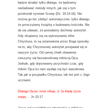
będzie działać tylko dlatego, że będziemy
naśladować metody innych, jak się o tym
przekonali synowie Scewy (Dz. 19:14-16). Nie
można go też zdobyć automatycznie, tylko dlatego,
że przeczytamy książkę o budowaniu kościoła. Nie
da się udawać, że posiadamy duchowy autorytet.
Gdy skupiamy się na wykonywaniu słów
Chrystusa, to są ustanowione przez Boga sposoby
na to, aby Chrystusowy autorytet przejawiał się w
naszym życiu. Od samej chwili zbawienia
cieszymy się bezwarunkową miłością Ojca.
Jednak, gdy dojrzewamy przychodzi czas, gdy
miłość Ojca ku nam wydaje się być warunkowa.
Tak jak w przypadku Chrystusa, tak też jest z Jego
uczniami:
Dlatego Ojciec mnie miłuje, iż Ja kładę życie
swoje,…
Jn 10:17
Jezus żył w najgłębszej intymności z miłością