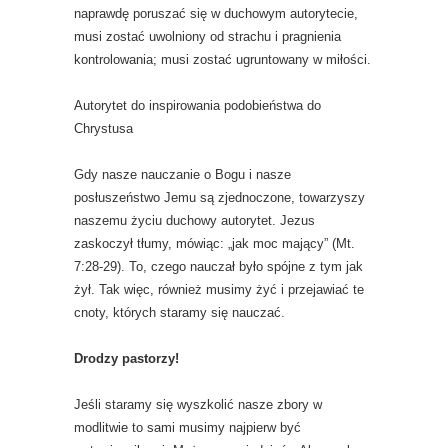
naprawdę poruszać się w duchowym autorytecie,
musi zostać uwolniony od strachu i pragnienia
kontrolowania; musi zostać ugruntowany w miłości.
Autorytet do inspirowania podobieństwa do
Chrystusa
Gdy nasze nauczanie o Bogu i nasze
posłuszeństwo Jemu są zjednoczone, towarzyszy
naszemu życiu duchowy autorytet. Jezus
zaskoczył tłumy, mówiąc: „jak moc mający” (Mt.
7:28-29). To, czego nauczał było spójne z tym jak
żył. Tak więc, również musimy żyć i przejawiać te
cnoty, których staramy się nauczać.
Drodzy pastorzy!
Jeśli staramy się wyszkolić nasze zbory w
modlitwie to sami musimy najpierw być