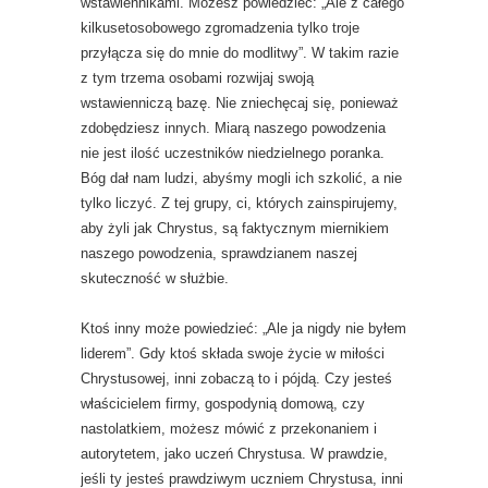
wstawiennikami. Możesz powiedzieć: „Ale z całego
kilkusetosobowego zgromadzenia tylko troje
przyłącza się do mnie do modlitwy”. W takim razie
z tym trzema osobami rozwijaj swoją
wstawienniczą bazę. Nie zniechęcaj się, ponieważ
zdobędziesz innych. Miarą naszego powodzenia
nie jest ilość uczestników niedzielnego poranka.
Bóg dał nam ludzi, abyśmy mogli ich szkolić, a nie
tylko liczyć. Z tej grupy, ci, których zainspirujemy,
aby żyli jak Chrystus, są faktycznym miernikiem
naszego powodzenia, sprawdzianem naszej
skuteczność w służbie.
Ktoś inny może powiedzieć: „Ale ja nigdy nie byłem
liderem”. Gdy ktoś składa swoje życie w miłości
Chrystusowej, inni zobaczą to i pójdą. Czy jesteś
właścicielem firmy, gospodynią domową, czy
nastolatkiem, możesz mówić z przekonaniem i
autorytetem, jako uczeń Chrystusa. W prawdzie,
jeśli ty jesteś prawdziwym uczniem Chrystusa, inni