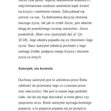
Jezus miał wybór: legiony wojowników anielskich i
natychmiastowe osobiste uwolnienie bądź śmierć
na krzyżu i uwolnienie świata. Zdecydował się
umrzeć za nas. Ta dobrowolna decyzja złożenia
naszego życia, tak jak to zrobił Jezus, jest właśnie
drogą do prawdziwego rozwoju autorytetu. Jezus
powiedział: „Mam moc (autorytet) dać je” (Jn
10:18). Jego władza pojawiła się ze złożeniem Jego
życia. Nasz autorytet (władza) pochodzi z tego
samego źródła: podjęcie swego krzyża i złożenie
życia za innych.
Autorytet, nie kontrola
Duchowy autorytet jest to udzielona przez Boba
zdolność do przemiany tego co czasowe przez
moc wieczności. Nie jest w stanie tego podrobić
ciało, nie da się tego doszukać w tonie głosu czy
spojrzeniu oczu. Boski autorytet wymaga boskiego
poparcia, a to poparcie pojawia się po przejściu