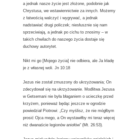
a jednak nasze życie jest złożone, podobnie jak
Chrystusa, we wstawiennictwie za innych. Możemy
z łatwością walczyć i wygrywać, a jednak
nadstawiać drugi policzek; niesłusznie się nam
sprzeciwiają, a jednak po cichu to znosimy – w
takich chwilach do naszego życia dostaje się
duchowy autorytet.
Nikt mi go [Mojego życia] nie odbiera, ale Ja kładę
je z własnej woli. Jn 10:18
Jezus nie został zmuszony do ukrzyżowania; On
zdecydował się na ukrzyżowanie. Modlitwa Jezusa
w Getsemani nie była błaganiem o ucieczkę przed
krzyżem, ponieważ będąc jeszcze w ogrodzie
powiedział Piotrowi: „Czy myślisz, że nie mógłbym
prosić Ojca mego, a On wystawiłby mi teraz więcej
niż dwanaście legionów aniołów” (Mt. 26:53).