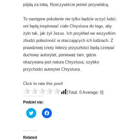
pójdą za tobą. Rzeczywiście jesteś przywódcą.
To następne pokolenie nie tylko będzie uczyć ludzi;
oni będą inspirować ciało Chrystusa do tego, aby
żyło tak, jak żył Jezus. Ich przykład we wszystkim
zbudzi pobożność w otaczających ich ludziach. Z
prawdziwej cnoty liderzy przyszłości będą czerpać
duchowy autorytet, ponieważ tam, gdzie
okazywana jest natura Chrystusa, szybko
przychodzi autorytet Chrystusa.
Click to rate this post!
[Total:
0
Average:
0
]
Podziel się:
C
C
l
l
i
i
c
c
k
k
t
t
o
o
Related