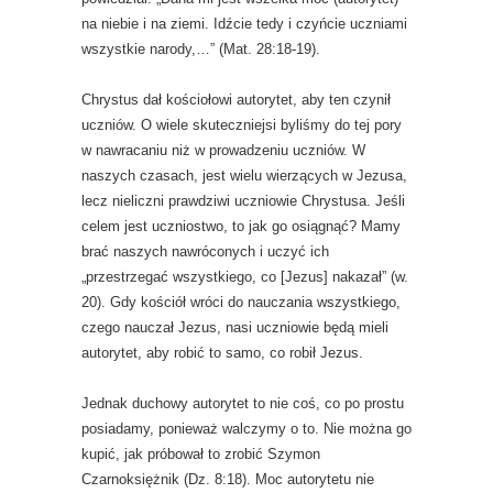
na niebie i na ziemi. Idźcie tedy i czyńcie uczniami
wszystkie narody,…” (Mat. 28:18-19).
Chrystus dał kościołowi autorytet, aby ten czynił
uczniów. O wiele skuteczniejsi byliśmy do tej pory
w nawracaniu niż w prowadzeniu uczniów. W
naszych czasach, jest wielu wierzących w Jezusa,
lecz nieliczni prawdziwi uczniowie Chrystusa. Jeśli
celem jest uczniostwo, to jak go osiągnąć? Mamy
brać naszych nawróconych i uczyć ich
„przestrzegać wszystkiego, co [Jezus] nakazał” (w.
20). Gdy kościół wróci do nauczania wszystkiego,
czego nauczał Jezus, nasi uczniowie będą mieli
autorytet, aby robić to samo, co robił Jezus.
Jednak duchowy autorytet to nie coś, co po prostu
posiadamy, ponieważ walczymy o to. Nie można go
kupić, jak próbował to zrobić Szymon
Czarnoksiężnik (Dz. 8:18). Moc autorytetu nie