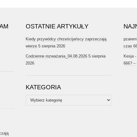
RAM
OSTATNIE ARTYKUŁY
NAJ
Kiedy przywódcy chrześcijańscy zaprzeczają
pzarem
wierze
5 sierpnia 2026
czas 6
Codzienne rozważania_04.08.2026
5 sierpnia
Kesja
2026
666? –
KATEGORIA
Kategoria
czają