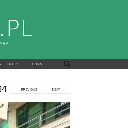
.PL
Boga
Szukaj:
YTELNICY
O NAS
34
←
PREVIOUS
NEXT
→