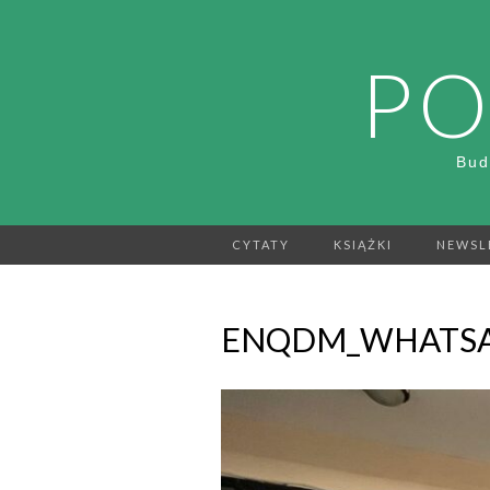
PO
Bud
CYTATY
KSIĄŻKI
NEWSL
ENQDM_WHATSAPP