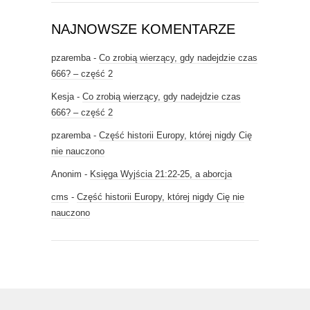
NAJNOWSZE KOMENTARZE
pzaremba
-
Co zrobią wierzący, gdy nadejdzie czas
666? – część 2
Kesja
-
Co zrobią wierzący, gdy nadejdzie czas
666? – część 2
pzaremba
-
Część historii Europy, której nigdy Cię
nie nauczono
Anonim
-
Księga Wyjścia 21:22-25, a aborcja
cms
-
Część historii Europy, której nigdy Cię nie
nauczono