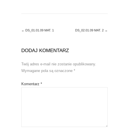
d
n
o
d
w
o
)
w
)
←
DS_01.01.09 MAT. 1
DS_02.01.09 MAT. 2
→
DODAJ KOMENTARZ
Twój adres e-mail nie zostanie opublikowany.
Wymagane pola są oznaczone
*
Komentarz
*