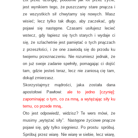
jest wynikiem tego, że puszczamy stare pnącza i
ze wszystkich sił chwytamy się nowych. Masz
wisieć; lecz tylko tak długo, aby zaczekać, gdy
pojawi się następne. Czasami usiłujesz lecieć
wstecz, gdy łapiesz się tych starych i wydaje ci
się, że szlachetnie jest pamiętać o tych pnączach
z przeszłości, i że one zawiodą się do przodu ku
twojemu przeznaczeniu. Nie rozumiesz jednak, że
on już swoje zadanie spełniły, pomagając ci dojść
tam, gdzie jesteś teraz, lecz nie zaniosą cię tam,
dokąd zmierzasz.
Skorzystajmyz mądrości, jaka została dana
apostołowi Pawłowi:
ale to jedno [czynię]:
zapominając o tym, co za mną, a wytężając siły ku
temu, co przede mną,.
Oto jest odpowiedź, widzisz? Te wers mówi, że
musimy „wytężać siły”. Następne życiowe pnącze
pojawi się, gdy tylko sięgniesz. Po prostu spróbuj.
Spróbuj przez wiarę. Nie wiarę w siebie, lecz wiarę,