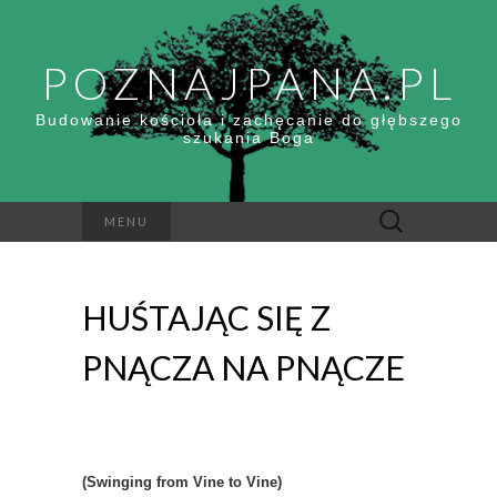
POZNAJPANA.PL
Budowanie kościoła i zachęcanie do głębszego
szukania Boga
Szukaj:
MENU
HUŚTAJĄC SIĘ Z
PNĄCZA NA PNĄCZE
(Swinging from Vine to Vine)