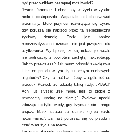
być przeciwnikiem następnej możliwości?
Jestem farmerem i chcę, aby w życiu wszystko
rosło i postępowało. Wspaniale jest obserwować
przemiany, które przynosi rozwijające się życie,
gdy porusza się naprzód przez tą niebezpieczną
życiową dżunglę. Życie jest bardzo
nieprzewidywalne i czasami nie jest przyjazne dla
użytkownika. Wydaje się, że cię nokautuje, wcale
nie podnosząc z powrotem zachętą i akceptacją.
Jak to przejdziesz? Jak masz odnosić zwycięstwa
i iść do przodu w tym życiu pełnym duchowych
aligatorów? Czy to możliwe, żeby w ogóle iść do
przodu? Pozwól, że udzielę takiej rady: „PUŚĆ!”
Ach, już słyszę: „Nie mogę, jeśli to zrobię z
pewnością upadnę na ziemię”. Życiowe upadki
zdarzają się tylko wtedy, gdy trzymasz się starego
pnącza. Masz uczucie, że „starasz się po prostu
jakoś wisieć”, zamiast poruszać się do przodu i
czuć wiatr życia na twarzy.
Lot przez dżunglę, podobnie jak lot przez życie,