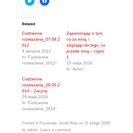
C
C
l
l
i
i
c
c
k
k
t
t
o
o
Related
s
s
h
h
Codzienne
Zapominając o tym,
a
a
r
r
rozważania_07.08.2
co za mną, i
e
e
012
zdążając do tego, co
o
o
n
n
9 sierpnia 2012
przede mną – część
T
F
In "Codzienne
1
w
a
i
c
rozważania_2012"
23 maja 2026
t
e
In "Autor"
t
b
e
o
r
o
Codzienne
(
k
O
(
rozważania_28.05.2
p
O
014 – Zacznij
e
p
n
e
29 maja 2014
s
n
In "Codzienne
i
s
n
i
rozważania_2014"
n
n
e
n
w
e
Posted in
w
Pozostałe
w
,
Smith Alan
on
15 lutego 2009
i
w
by
admin
.
Leave a comment
n
i