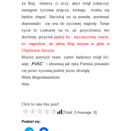
że Bóg otworzy ci oczy, abyś mógł zobaczyć
następne życiowe pnącze, którego trzeba się
będzie złapać. Naciskaj na tą prawdę, ponieważ
doprowadzi cię ona do życiowej nagrody. Twoje
życie to czekanie na to, aż przyciśniesz ten
duchowy przycisk:
pędzę ku wyznaczonej mecie,
ku nagrodzie, do jakiej Bóg wzywa w górę w
Chrystusie Jezusie.
Musisz porzucić stare, zanim będziesz mógł iść;
więc „
PUŚĆ
” i obserwuj jak ręka Pańska prowadzi
cię przez życiową podróż przez dżunglę.
Wiele błogosławieństw
Alan
Click to rate this post!
[Total:
0
Average:
0
]
Podziel się: