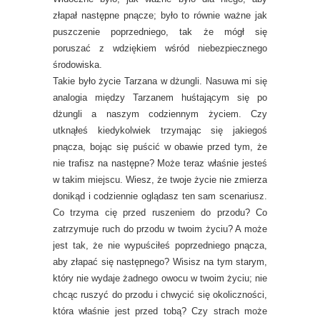
złapał następne pnącze; było to równie ważne jak
puszczenie poprzedniego, tak że mógł się
poruszać z wdziękiem wśród niebezpiecznego
środowiska.
Takie było życie Tarzana w dżungli. Nasuwa mi się
analogia między Tarzanem huśtającym się po
dżungli a naszym codziennym życiem. Czy
utknąłeś kiedykolwiek trzymając się jakiegoś
pnącza, bojąc się puścić w obawie przed tym, że
nie trafisz na następne? Może teraz właśnie jesteś
w takim miejscu. Wiesz, że twoje życie nie zmierza
donikąd i codziennie oglądasz ten sam scenariusz.
Co trzyma cię przed ruszeniem do przodu? Co
zatrzymuje ruch do przodu w twoim życiu? A może
jest tak, że nie wypuściłeś poprzedniego pnącza,
aby złapać się następnego? Wisisz na tym starym,
który nie wydaje żadnego owocu w twoim życiu; nie
chcąc ruszyć do przodu i chwycić się okoliczności,
która właśnie jest przed tobą? Czy strach może