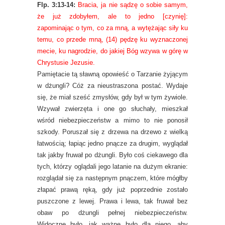
Flp. 3:13-14:
Bracia, ja nie sądzę o sobie samym,
że już zdobyłem, ale to jedno [czynię]:
zapominając o tym, co za mną, a wytężając siły ku
temu, co przede mną, (14) pędzę ku wyznaczonej
mecie, ku nagrodzie, do jakiej Bóg wzywa w górę w
Chrystusie Jezusie.
Pamiętacie tą sławną opowieść o Tarzanie żyjącym
w dżungli? Cóż za nieustraszona postać. Wydaje
się, że miał sześć zmysłów, gdy był w tym żywiole.
Wzywał zwierzęta i one go słuchały, mieszkał
wśród niebezpieczeństw a mimo to nie ponosił
szkody. Poruszał się z drzewa na drzewo z wielką
łatwością; łapiąc jedno pnącze za drugim, wyglądał
tak jakby fruwał po dżungli. Było coś ciekawego dla
tych, którzy oglądali jego latanie na dużym ekranie:
rozglądał się za następnym pnączem, które mógłby
złapać prawą ręką, gdy już poprzednie zostało
puszczone z lewej. Prawa i lewa, tak fruwał bez
obaw po dżungli pełnej niebezpieczeństw.
Widoczne było, jak ważne było dla niego, aby