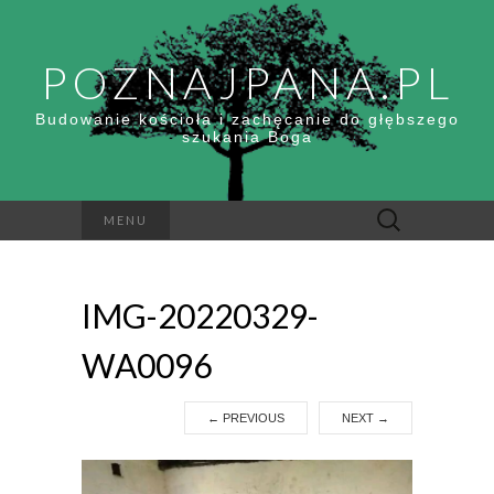
POZNAJPANA.PL
Budowanie kościoła i zachęcanie do głębszego
szukania Boga
Szukaj:
MENU
IMG-20220329-
WA0096
←
PREVIOUS
NEXT
→