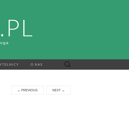
.PL
Boga
Szukaj:
YTELNICY
O NAS
←
PREVIOUS
NEXT
→