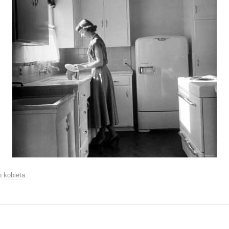
n
kobieta
.