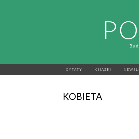
PO
Bud
CYTATY
KSIĄŻKI
NEWSL
KOBIETA