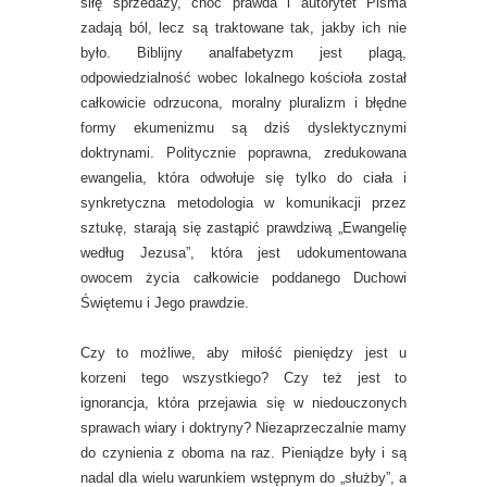
siłę sprzedaży, choć prawda i autorytet Pisma
zadają ból, lecz są traktowane tak, jakby ich nie
było. Biblijny analfabetyzm jest plagą,
odpowiedzialność wobec lokalnego kościoła został
całkowicie odrzucona, moralny pluralizm i błędne
formy ekumenizmu są dziś dyslektycznymi
doktrynami. Politycznie poprawna, zredukowana
ewangelia, która odwołuje się tylko do ciała i
synkretyczna metodologia w komunikacji przez
sztukę, starają się zastąpić prawdziwą „Ewangelię
według Jezusa”, która jest udokumentowana
owocem życia całkowicie poddanego Duchowi
Świętemu i Jego prawdzie.
Czy to możliwe, aby miłość pieniędzy jest u
korzeni tego wszystkiego? Czy też jest to
ignorancja, która przejawia się w niedouczonych
sprawach wiary i doktryny? Niezaprzeczalnie mamy
do czynienia z oboma na raz. Pieniądze były i są
nadal dla wielu warunkiem wstępnym do „służby”, a