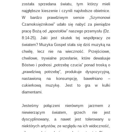
została sprzedana światu, tym którzy mieli
najgłębsze kieszenie i czynili najsłodsze obietnice.
W bardzo prawdziwym sensie „Szymonowi
Czarnoksiężnikowi” udało się nabyć za pieniądze
pracę Bożą od „apostołów” naszego przemysłu (Dz.
8:14-25). Jaki jest skutek tej współpracy ze
światem? Muzyka Gospel stała się dziś muzyką na
chwilę, lecz nie na wieczność. Przejściowe,
chwilowe, trywialne przesłanie, które dewaluuje
Bóstwo i podnosi „potrzebę czucia” ponad troską o
„prawdziwą potrzebę”, produkuje dyspozycyjną,
nastawioną na konsumpcję, bawełniano –
cukierkową muzykę. Jest to gra w kulki
diamentami.
Jesteśmy połączeni nierównym jarzmem z
niewierzącym światem, grzech nie jest
dyscyplinowany, a nawet jest tolerowany u
niektórych artystów, ze względu na ich widoczność,