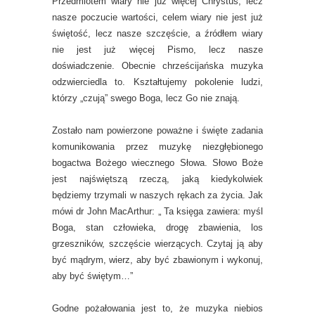
Przedmiotem wiary nie już więcej Chrystus, lecz
nasze poczucie wartości, celem wiary nie jest już
świętość, lecz nasze szczęście, a źródłem wiary
nie jest już więcej Pismo, lecz nasze
doświadczenie. Obecnie chrześcijańska muzyka
odzwierciedla to. Kształtujemy pokolenie ludzi,
którzy „czują” swego Boga, lecz Go nie znają.
Zostało nam powierzone poważne i święte zadania
komunikowania przez muzykę niezgłębionego
bogactwa Bożego wiecznego Słowa. Słowo Boże
jest najświętszą rzeczą, jaką kiedykolwiek
będziemy trzymali w naszych rękach za życia. Jak
mówi dr John MacArthur: „ Ta księga zawiera: myśl
Boga, stan człowieka, drogę zbawienia, los
grzeszników, szczęście wierzących. Czytaj ją aby
być mądrym, wierz, aby być zbawionym i wykonuj,
aby być świętym…”
Godne pożałowania jest to, że muzyka niebios