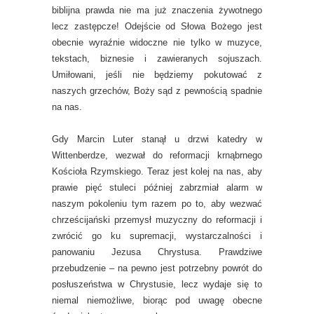
biblijna prawda nie ma już znaczenia żywotnego
lecz zastępcze! Odejście od Słowa Bożego jest
obecnie wyraźnie widoczne nie tylko w muzyce,
tekstach, biznesie i zawieranych sojuszach.
Umiłowani, jeśli nie będziemy pokutować z
naszych grzechów, Boży sąd z pewnością spadnie
na nas.
Gdy Marcin Luter stanął u drzwi katedry w
Wittenberdze, wezwał do reformacji krnąbrnego
Kościoła Rzymskiego. Teraz jest kolej na nas, aby
prawie pięć stuleci później zabrzmiał alarm w
naszym pokoleniu tym razem po to, aby wezwać
chrześcijański przemysł muzyczny do reformacji i
zwrócić go ku supremacji, wystarczalności i
panowaniu Jezusa Chrystusa. Prawdziwe
przebudzenie – na pewno jest potrzebny powrót do
posłuszeństwa w Chrystusie, lecz wydaje się to
niemal niemożliwe, biorąc pod uwagę obecne