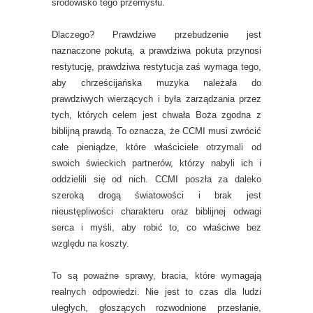
środowisko tego przemysłu.
Dlaczego? Prawdziwe przebudzenie jest
naznaczone pokutą, a prawdziwa pokuta przynosi
restytucję, prawdziwa restytucja zaś wymaga tego,
aby chrześcijańska muzyka należała do
prawdziwych wierzących i była zarządzania przez
tych, których celem jest chwała Boża zgodna z
biblijną prawdą. To oznacza, że CCMI musi zwrócić
całe pieniądze, które właściciele otrzymali od
swoich świeckich partnerów, którzy nabyli ich i
oddzielili się od nich. CCMI poszła za daleko
szeroką drogą światowości i brak jest
nieustępliwości charakteru oraz biblijnej odwagi
serca i myśli, aby robić to, co właściwe bez
względu na koszty.
To są poważne sprawy, bracia, które wymagają
realnych odpowiedzi. Nie jest to czas dla ludzi
uległych, głoszących rozwodnione przesłanie,