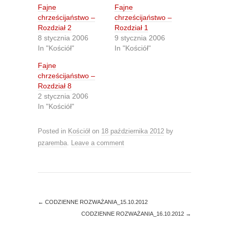
h
h
Fajne
Fajne
a
a
r
r
chrześcijaństwo –
chrześcijaństwo –
e
e
Rozdział 2
Rozdział 1
o
o
n
n
8 stycznia 2006
9 stycznia 2006
T
F
In "Kościół"
In "Kościół"
w
a
i
c
t
e
Fajne
t
b
chrześcijaństwo –
e
o
r
o
Rozdział 8
(
k
O
(
2 stycznia 2006
p
O
In "Kościół"
e
p
n
e
s
n
i
s
Posted in
Kościół
on
18 października 2012
by
n
i
n
n
pzaremba
.
Leave a comment
e
n
w
e
w
w
i
w
n
i
d
n
o
d
w
o
)
w
←
CODZIENNE ROZWAŻANIA_15.10.2012
)
CODZIENNE ROZWAŻANIA_16.10.2012
→