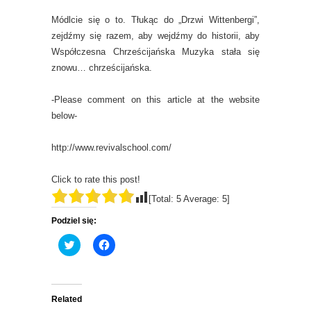
Módlcie się o to. Tłukąc do „Drzwi Wittenbergi”,
zejdźmy się razem, aby wejdźmy do historii, aby
Współczesna Chrześcijańska Muzyka stała się
znowu… chrześcijańska.
-Please comment on this article at the website
below-
http://www.revivalschool.com/
Click to rate this post!
[Total:
5
Average:
5
]
Podziel się:
C
C
l
l
i
i
c
c
k
k
t
t
o
o
Related
s
s