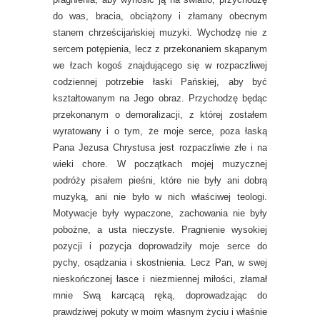
do was, bracia, obciążony i złamany obecnym
stanem chrześcijańskiej muzyki. Wychodzę nie z
sercem potępienia, lecz z przekonaniem skąpanym
we łzach kogoś znajdującego się w rozpaczliwej
codziennej potrzebie łaski Pańskiej, aby być
kształtowanym na Jego obraz. Przychodzę będąc
przekonanym o demoralizacji, z której zostałem
wyratowany i o tym, że moje serce, poza łaską
Pana Jezusa Chrystusa jest rozpaczliwie złe i na
wieki chore. W początkach mojej muzycznej
podróży pisałem pieśni, które nie były ani dobrą
muzyką, ani nie było w nich właściwej teologi.
Motywacje były wypaczone, zachowania nie były
pobożne, a usta nieczyste. Pragnienie wysokiej
pozycji i pozycja doprowadziły moje serce do
pychy, osądzania i skostnienia. Lecz Pan, w swej
nieskończonej łasce i niezmiennej miłości, złamał
mnie Swą karcącą ręką, doprowadzając do
prawdziwej pokuty w moim własnym życiu i właśnie