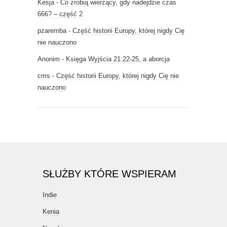
Kesja
-
Co zrobią wierzący, gdy nadejdzie czas
666? – część 2
pzaremba
-
Część historii Europy, której nigdy Cię
nie nauczono
Anonim
-
Księga Wyjścia 21:22-25, a aborcja
cms
-
Część historii Europy, której nigdy Cię nie
nauczono
SŁUŻBY KTÓRE WSPIERAM
Indie
Kenia