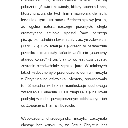
Potwierdzam to, równocześnie uznając, że są
pobożni mężowie i niewiasty, którzy kochają Pana,
którzy pracują dla tych firm i nagrywają dla nich,
lecz nie o tym tutaj mowa. Sednem sprawy jest to,
że ogólna natura naszego przemysłu uległa
dramatycznej zmianie. Apostoł Paweł ostrzega
pisząc, że „odrobina kwasu cały zaczyn zakwasza”
(1Kor. 5:6). Gdy toleruje się grzech to ostatecznie
przenika i psuje cały kościół. Jeśli nie „usuniemy
starego kwasu” (1Kor. 5:7) to, co jest dziś czyste,
zostanie nieodwołalnie zepsute jutro. W minionych
latach widoczne było przenoszenie centrum muzyki
z Chrystusa na człowieka. Niestety, spowodowało
to różnorodne widoczne manifestacje duchowego
zwiedzenia i obecnie CCMI znajduje się na równi
pochyłej w ruchu przyspieszonym oddalającym ich
od Zbawiciela, Pisma i Kościoła.
Współczesna chrześcijańska muzyka zaczynała
głosząc bez wstydu to, że Jezus Chrystus jest