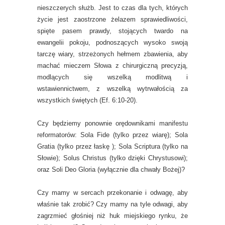
nieszczerych służb. Jest to czas dla tych, których
życie jest zaostrzone żelazem sprawiedliwości,
spięte pasem prawdy, stojących twardo na
ewangelii pokoju, podnoszących wysoko swoją
tarczę wiary, strzeżonych hełmem zbawienia, aby
machać mieczem Słowa z chirurgiczną precyzją,
modlących się wszelką modlitwą i
wstawiennictwem, z wszelką wytrwałością za
wszystkich świętych (Ef. 6:10-20).
Czy będziemy ponownie orędownikami manifestu
reformatorów: Sola Fide (tylko przez wiarę); Sola
Gratia (tylko przez łaskę ); Sola Scriptura (tylko na
Słowie); Solus Christus (tylko dzięki Chrystusowi);
oraz Soli Deo Gloria (wyłącznie dla chwały Bożej)?
Czy mamy w sercach przekonanie i odwagę, aby
właśnie tak zrobić? Czy mamy na tyle odwagi, aby
zagrzmieć głośniej niż huk miejskiego rynku, że