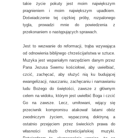
takie życie pokuty jest moim największym
pragnieniem i moim największym upadkiem.
Doświadczenie tej ciężkiej próby, rozpalonego
tygla, prowadzi mnie do powiedzenia z
przekonaniem o następujących sprawach.
Jest to wezwanie do reformacji, trąba wzywająca
od odnowienia biblijnego chrześcijaństwa w sztuce.
Muzyka jest wspaniałym narzędziem danym przez
Pana Jezusa Swemu kościołowi, aby uwielbiać,
czcić, zachęcać, aby służyć nią ku budującej
ewangelizacji, nauczaniu, zachęcaniu i namawianiu
ludu Bożego do świętości, zawsze z głównym
celem na widoku, którym jest uwielbić Boga i czcić
Go na zawsze. Lecz, umiłowani, wijący się
przeciwnik kompromisu atakował latami obóz
zwodniczym życiem, wypaczoną doktryną a
ostatnio przejęciem przez świeckich prawa do
własności służb chrześcijańskiej muzyki.