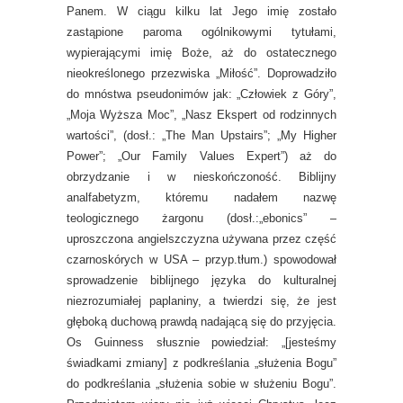
Panem. W ciągu kilku lat Jego imię zostało
zastąpione paroma ogólnikowymi tytułami,
wypierającymi imię Boże, aż do ostatecznego
nieokreślonego przezwiska „Miłość”. Doprowadziło
do mnóstwa pseudonimów jak: „Człowiek z Góry”,
„Moja Wyższa Moc”, „Nasz Ekspert od rodzinnych
wartości”, (dosł.: „The Man Upstairs”; „My Higher
Power”; „Our Family Values Expert”) aż do
obrzydzanie i w nieskończoność. Biblijny
analfabetyzm, któremu nadałem nazwę
teologicznego żargonu (dosł.:„ebonics” –
uproszczona angielszczyzna używana przez część
czarnoskórych w USA – przyp.tłum.) spowodował
sprowadzenie biblijnego języka do kulturalnej
niezrozumiałej paplaniny, a twierdzi się, że jest
głęboką duchową prawdą nadającą się do przyjęcia.
Os Guinness słusznie powiedział: „[jesteśmy
świadkami zmiany] z podkreślania „służenia Bogu”
do podkreślania „służenia sobie w służeniu Bogu”.