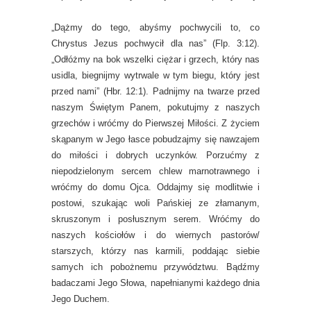
„Dążmy do tego, abyśmy pochwycili to, co
Chrystus Jezus pochwycił dla nas” (Flp. 3:12).
„Odłóżmy na bok wszelki ciężar i grzech, który nas
usidla, biegnijmy wytrwale w tym biegu, który jest
przed nami” (Hbr. 12:1). Padnijmy na twarze przed
naszym Świętym Panem, pokutujmy z naszych
grzechów i wróćmy do Pierwszej Miłości. Z życiem
skąpanym w Jego łasce pobudzajmy się nawzajem
do miłości i dobrych uczynków. Porzućmy z
niepodzielonym sercem chlew marnotrawnego i
wróćmy do domu Ojca. Oddajmy się modlitwie i
postowi, szukając woli Pańskiej ze złamanym,
skruszonym i posłusznym serem. Wróćmy do
naszych kościołów i do wiernych pastorów/
starszych, którzy nas karmili, poddając siebie
samych ich pobożnemu przywództwu. Bądźmy
badaczami Jego Słowa, napełnianymi każdego dnia
Jego Duchem.