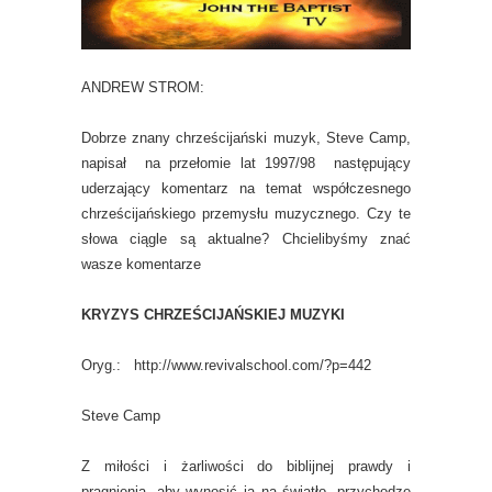
ANDREW STROM:
Dobrze znany chrześcijański muzyk, Steve Camp,
napisał na przełomie lat 1997/98 następujący
uderzający komentarz na temat współczesnego
chrześcijańskiego przemysłu muzycznego. Czy te
słowa ciągle są aktualne? Chcielibyśmy znać
wasze komentarze
KRYZYS CHRZEŚCIJAŃSKIEJ MUZYKI
Oryg.: http://www.revivalschool.com/?p=442
Steve Camp
Z miłości i żarliwości do biblijnej prawdy i
pragnienia, aby wynosić ją na światło, przychodzę