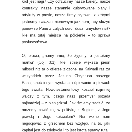
król jest nagi? Czy odrzucimy nasze kariery, nasze
kontrakty, nasze starannie kultywowane plany i
artykuły w prasie, nasze firmy płytowe, z którymi
jesteśmy związani nierównym jarzmem, aby służyć
ponownie Panu z całych serc, dusz, umysłów i sił?
Nie ma tutaj miejsca na półcienie – to sprawa
posłuszeństwa.
O, bracia, „mamy imię, że żyjemy, a jesteśmy
martwi” (Obj. 3:1). Nie istnieje większa pieśń
miłości niż ta o ofierze złożonej na Kalwarii raz za
wszystkich przez Jezusa Chrystusa naszego
Pana, choć innym wystarcza śpiewanie o plewach
tego świata. Nowotestamentowy kościół najmniej
walczy z tym, czego nasz przemysł pożąda
najbardziej – z pieniędzmi. Jak śmiemy sądzić, że
możemy bawić się w politykę z Bogiem, z Jego
prawdą i Jego kościołem? Nie wolno nam
negocjować z grzechem bez względu na to, jaki
kapitał jest do zdobycia i to jest istota sprawy tutaj.