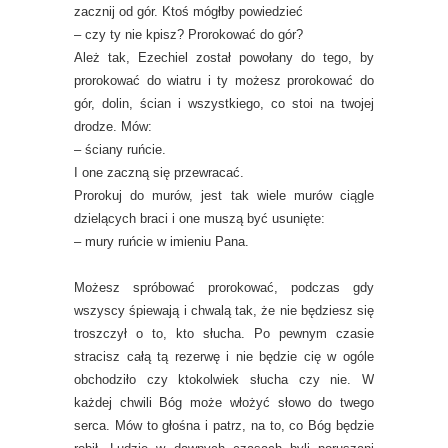
zacznij od gór. Ktoś mógłby powiedzieć
– czy ty nie kpisz? Prorokować do gór?
Ależ tak, Ezechiel został powołany do tego, by
prorokować do wiatru i ty możesz prorokować do
gór, dolin, ścian i wszystkiego, co stoi na twojej
drodze. Mów:
– ściany ruńcie.
I one zaczną się przewracać.
Prorokuj do murów, jest tak wiele murów ciągle
dzielących braci i one muszą być usunięte:
– mury ruńcie w imieniu Pana.
Możesz spróbować prorokować, podczas gdy
wszyscy śpiewają i chwalą tak, że nie będziesz się
troszczył o to, kto słucha. Po pewnym czasie
stracisz całą tą rezerwę i nie będzie cię w ogóle
obchodziło czy ktokolwiek słucha czy nie. W
każdej chwili Bóg może włożyć słowo do twego
serca. Mów to głośna i patrz, na to, co Bóg będzie