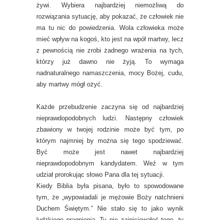
żywi. Wybiera najbardziej niemożliwą do
rozwiązania sytuację, aby pokazać, że człowiek nie
ma tu nic do powiedzenia. Wola człowieka może
mieć wpływ na kogoś, kto jest na wpół martwy, lecz
z pewnością nie zrobi żadnego wrażenia na tych,
którzy już dawno nie żyją. To wymaga
nadnaturalnego namaszczenia, mocy Bożej, cudu,
aby martwy mógł ożyć.
Każde przebudzenie zaczyna się od najbardziej
nieprawdopodobnych ludzi. Następny człowiek
zbawiony w twojej rodzinie może być tym, po
którym najmniej by można się tego spodziewać.
Być może jest nawet najbardziej
nieprawdopodobnym kandydatem. Weź w tym
udział prorokując słowo Pana dla tej sytuacji.
Kiedy Biblia była pisana, było to spowodowane
tym, że „wypowiadali je mężowie Boży natchnieni
Duchem Świętym.” Nie stało się to jako wynik
ludzkiego pragnienia. Ty nie zainicjowałeś tego, ty