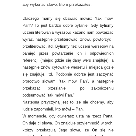
aby wykonać słowo, które przekazałeś.
Dlaczego mamy się obawiać mówić; “tak mówi
Pan”? To jest bardzo dobre pytanie. Gdy byliśmy
uczeni literowania wyrazów, kazano nam powtarzać
wyraz, następnie przeliterować, znowu powtórzyć i
przeliterować, itd. Byliśmy też uczeni wersetów na
pamięć przez powtarzanie ich i odpowiednich
referencji (miejsc gdzie się dany wers znajduje), a
następnie znów cytowanie wersetu i miejsca gdzie
się znajduje, itd. Podobnie dobrze jest zaczynać
proroctwo słowami “tak mówi Pan”, a następnie
przekazać przesłanie i po zakończeniu
podsumować “tak mówi Pan.”
Następną przyczyną jest to, że nie chcemy, aby
ludzie zapomnieli, kto mówi – Pan.
W momencie, gdy otwierasz usta na rzecz Pana,
On daje ci słowa. On znajduje przyjemność w tych,
którzy przekazują Jego słowa, że On się nie