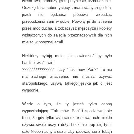
Niech twój proroczy głos przyniesie przebudzenie.
Oszczędzisz sobie tysięcy zmarnowanych godzin,
jeżeli nie będziesz próbował wzbudzić
przebudzenia sam w sobie. Powołaj je do istnienia
przez moc ducha, a zobaczysz mężczyzn i kobiety
wzbudzonych do zajęcia przeznaczonych dla nich
miejsc w potężnej armii.
Niektórzy pytają mnie, jak powiedzieć by było
bardziej właściwie:
??????????????? czy “ tak mówi Pan?” To nie
ma żadnego znaczenia, nie musisz używać
staropolskiego, używaj takiego języka jak ci jest
wygodnie.
Wiedz o tym, że ty jesteś tylko osobą
wypowiadającą “Tak mówi Pan” i spodziewaj się
tego, że gdy tylko wypowiesz te słowa, całe piekło
ożywia swoje uszy i drży. Lecz nie trap się tym;
całe Niebo nachyla uszu, aby radować się z tobą i