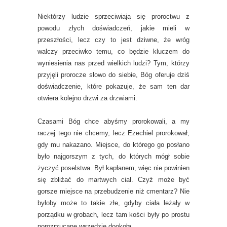
Niektórzy ludzie sprzeciwiają się proroctwu z
powodu złych doświadczeń, jakie mieli w
przeszłości, lecz czy to jest dziwne, że wróg
walczy przeciwko temu, co będzie kluczem do
wyniesienia nas przed wielkich ludzi? Tym, którzy
przyjęli prorocze słowo do siebie, Bóg oferuje dziś
doświadczenie, które pokazuje, że sam ten dar
otwiera kolejno drzwi za drzwiami.
Czasami Bóg chce abyśmy prorokowali, a my
raczej tego nie chcemy, lecz Ezechiel prorokował,
gdy mu nakazano. Miejsce, do którego go posłano
było najgorszym z tych, do których mógł sobie
życzyć poselstwa. Był kapłanem, więc nie powinien
się zbliżać do martwych ciał. Czyż może być
gorsze miejsce na przebudzenie niż cmentarz? Nie
byłoby może to takie złe, gdyby ciała leżały w
porządku w grobach, lecz tam kości były po prostu
porozrzucane wszędzie dookoła.