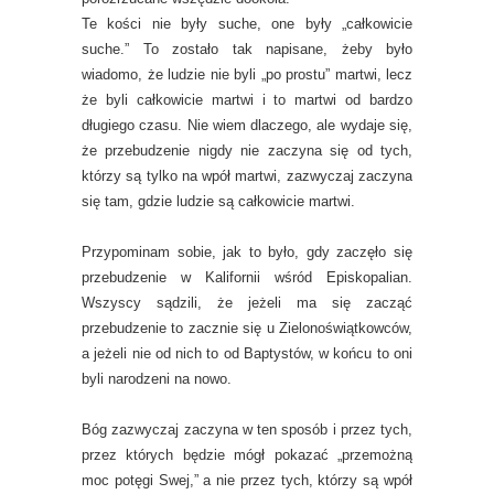
Te kości nie były suche, one były „całkowicie
suche.” To zostało tak napisane, żeby było
wiadomo, że ludzie nie byli „po prostu” martwi, lecz
że byli całkowicie martwi i to martwi od bardzo
długiego czasu. Nie wiem dlaczego, ale wydaje się,
że przebudzenie nigdy nie zaczyna się od tych,
którzy są tylko na wpół martwi, zazwyczaj zaczyna
się tam, gdzie ludzie są całkowicie martwi.
Przypominam sobie, jak to było, gdy zaczęło się
przebudzenie w Kalifornii wśród Episkopalian.
Wszyscy sądzili, że jeżeli ma się zacząć
przebudzenie to zacznie się u Zielonoświątkowców,
a jeżeli nie od nich to od Baptystów, w końcu to oni
byli narodzeni na nowo.
Bóg zazwyczaj zaczyna w ten sposób i przez tych,
przez których będzie mógł pokazać „przemożną
moc potęgi Swej,” a nie przez tych, którzy są wpół