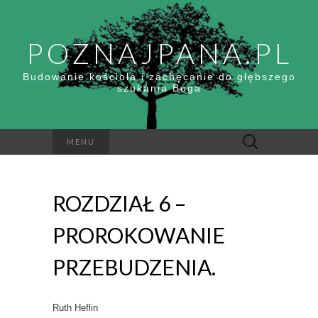
POZNAJPANA.PL
Budowanie kościoła i zachęcanie do głębszego
szukania Boga
Szukaj:
MENU
ROZDZIAŁ 6 –
PROROKOWANIE
PRZEBUDZENIA.
Ruth Heflin