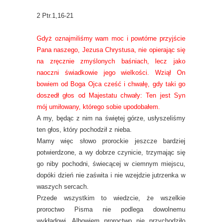
2 Ptr.1,16-21
Gdyż oznajmiliśmy wam moc i powtórne przyjście
Pana naszego, Jezusa Chrystusa, nie opierając się
na zręcznie zmyślonych baśniach, lecz jako
naoczni świadkowie jego wielkości. Wziął On
bowiem od Boga Ojca cześć i chwałę, gdy taki go
doszedł głos od Majestatu chwały: Ten jest Syn
mój umiłowany, którego sobie upodobałem.
A my, będąc z nim na świętej górze, usłyszeliśmy
ten głos, który pochodził z nieba.
Mamy więc słowo prorockie jeszcze bardziej
potwierdzone, a wy dobrze czynicie, trzymając się
go niby pochodni, świecącej w ciemnym miejscu,
dopóki dzień nie zaświta i nie wzejdzie jutrzenka w
waszych sercach.
Przede wszystkim to wiedzcie, że wszelkie
proroctwo Pisma nie podlega dowolnemu
wykładowi. Albowiem proroctwo nie przychodziło