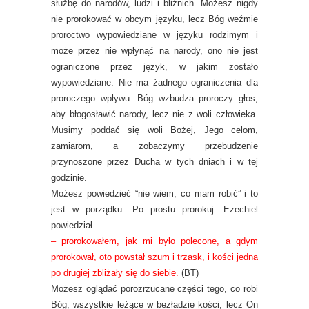
służbę do narodów, ludzi i bliźnich. Możesz nigdy
nie prorokować w obcym języku, lecz Bóg weźmie
proroctwo wypowiedziane w języku rodzimym i
może przez nie wpłynąć na narody, ono nie jest
ograniczone przez język, w jakim zostało
wypowiedziane. Nie ma żadnego ograniczenia dla
proroczego wpływu. Bóg wzbudza proroczy głos,
aby błogosławić narody, lecz nie z woli człowieka.
Musimy poddać się woli Bożej, Jego celom,
zamiarom, a zobaczymy przebudzenie
przynoszone przez Ducha w tych dniach i w tej
godzinie.
Możesz powiedzieć “nie wiem, co mam robić” i to
jest w porządku. Po prostu prorokuj. Ezechiel
powiedział
– prorokowałem, jak mi było polecone, a gdym
prorokował, oto powstał szum i trzask, i kości jedna
po drugiej zbliżały się do siebie.
(BT)
Możesz oglądać porozrzucane części tego, co robi
Bóg, wszystkie leżące w bezładzie kości, lecz On