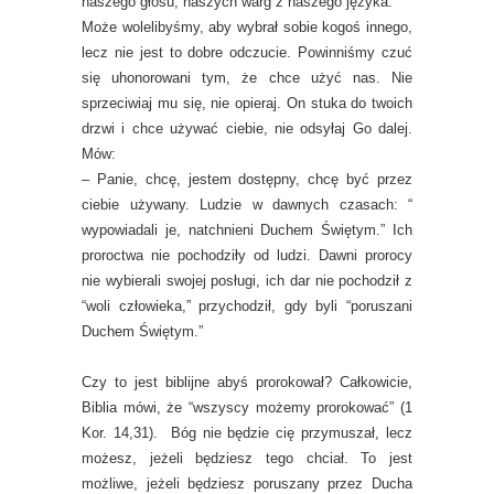
naszego głosu, naszych warg z naszego języka.
Może wolelibyśmy, aby wybrał sobie kogoś innego,
lecz nie jest to dobre odczucie. Powinniśmy czuć
się uhonorowani tym, że chce użyć nas. Nie
sprzeciwiaj mu się, nie opieraj. On stuka do twoich
drzwi i chce używać ciebie, nie odsyłaj Go dalej.
Mów:
– Panie, chcę, jestem dostępny, chcę być przez
ciebie używany. Ludzie w dawnych czasach: “
wypowiadali je, natchnieni Duchem Świętym.” Ich
proroctwa nie pochodziły od ludzi. Dawni prorocy
nie wybierali swojej posługi, ich dar nie pochodził z
“woli człowieka,” przychodził, gdy byli “poruszani
Duchem Świętym.”
Czy to jest biblijne abyś prorokował? Całkowicie,
Biblia mówi, że “wszyscy możemy prorokować” (1
Kor. 14,31). Bóg nie będzie cię przymuszał, lecz
możesz, jeżeli będziesz tego chciał. To jest
możliwe, jeżeli będziesz poruszany przez Ducha