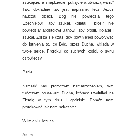
szukajcie, a znajdziecie, pukajcie a otworzą wam.”
Tak, dokładnie tak jest napisane, lecz Jezus
nauczał dzieci. Bóg nie powiedział tego
Ezechielowi, aby szukał, kołatał i prosił; nie
powiedział apostołowi Janowi, aby prosił, kołatał i
szukał. Zbliża się czas, gdy powinieneś powoływać
do istnienia to, co Bóg, przez Ducha, wkłada w
twoje serce. Prorokuj do suchych kości, o synu
człowieczy.
Panie.
Namaść nas proroczym namaszczeniem, tym
twórczym powiewem Ducha, którego uwolniłeś na
Ziemię w tym dniu i godzinie. Pomóż nam
prorokować jak nam nakazałeś.
W imieniu Jezusa
Amen.