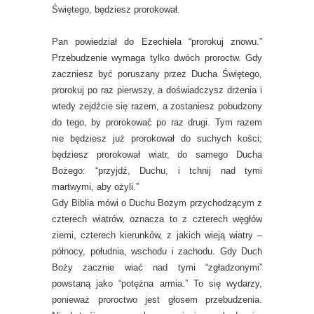
Świętego, będziesz prorokował.
Pan powiedział do Ezechiela “prorokuj znowu.”
Przebudzenie wymaga tylko dwóch proroctw. Gdy
zaczniesz być poruszany przez Ducha Świętego,
prorokuj po raz pierwszy, a doświadczysz drżenia i
wtedy zejdźcie się razem, a zostaniesz pobudzony
do tego, by prorokować po raz drugi. Tym razem
nie będziesz już prorokował do suchych kości;
będziesz prorokował wiatr, do samego Ducha
Bożego: “przyjdź, Duchu, i tchnij nad tymi
martwymi, aby ożyli.”
Gdy Biblia mówi o Duchu Bożym przychodzącym z
czterech wiatrów, oznacza to z czterech węgłów
ziemi, czterech kierunków, z jakich wieją wiatry –
północy, południa, wschodu i zachodu. Gdy Duch
Boży zacznie wiać nad tymi “zgładzonymi”
powstaną jako “potężna armia.” To się wydarzy,
ponieważ proroctwo jest głosem przebudzenia.