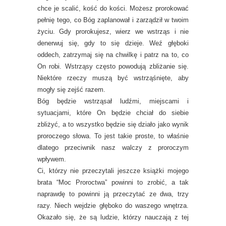
chce je scalić, kość do kości. Możesz prorokować
pełnię tego, co Bóg zaplanował i zarządził w twoim
życiu. Gdy prorokujesz, wierz we wstrząs i nie
denerwuj się, gdy to się dzieje. Weź głęboki
oddech, zatrzymaj się na chwilkę i patrz na to, co
On robi. Wstrząsy często powodują zbliżanie się.
Niektóre rzeczy muszą być wstrząśnięte, aby
mogły się zejść razem.
Bóg będzie wstrząsał ludźmi, miejscami i
sytuacjami, które On będzie chciał do siebie
zbliżyć, a to wszystko będzie się działo jako wynik
proroczego słowa. To jest takie proste, to właśnie
dlatego przeciwnik nasz walczy z proroczym
wpływem.
Ci, którzy nie przeczytali jeszcze książki mojego
brata “Moc Proroctwa” powinni to zrobić, a tak
naprawdę to powinni ją przeczytać ze dwa, trzy
razy. Niech wejdzie głęboko do waszego wnętrza.
Okazało się, że są ludzie, którzy nauczają z tej