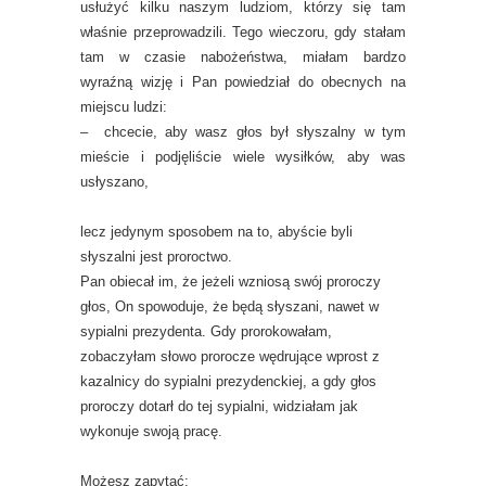
usłużyć kilku naszym ludziom, którzy się tam
właśnie przeprowadzili. Tego wieczoru, gdy stałam
tam w czasie nabożeństwa, miałam bardzo
wyraźną wizję i Pan powiedział do obecnych na
miejscu ludzi:
– chcecie, aby wasz głos był słyszalny w tym
mieście i podjęliście wiele wysiłków, aby was
usłyszano,
lecz jedynym sposobem na to, abyście byli
słyszalni jest proroctwo.
Pan obiecał im, że jeżeli wzniosą swój proroczy
głos, On spowoduje, że będą słyszani, nawet w
sypialni prezydenta. Gdy prorokowałam,
zobaczyłam słowo prorocze wędrujące wprost z
kazalnicy do sypialni prezydenckiej, a gdy głos
proroczy dotarł do tej sypialni, widziałam jak
wykonuje swoją pracę.
Możesz zapytać: