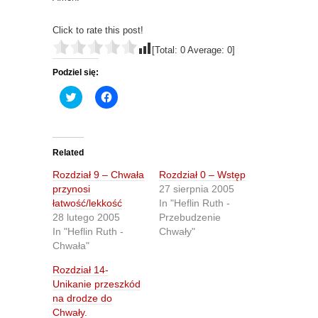
Click to rate this post!
[Total:
0
Average:
0
]
Podziel się:
C
C
l
l
i
i
c
c
k
k
t
t
o
o
Related
s
s
h
h
Rozdział 9 – Chwała
Rozdział 0 – Wstęp
a
a
r
r
przynosi
27 sierpnia 2005
e
e
łatwość/lekkość
In "Heflin Ruth -
o
o
n
n
28 lutego 2005
Przebudzenie
T
F
In "Heflin Ruth -
Chwały"
w
a
i
c
Chwała"
t
e
t
b
Rozdział 14-
e
o
r
o
Unikanie przeszkód
(
k
O
(
na drodze do
p
O
Chwały.
e
p