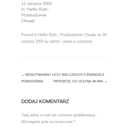
n
e
12 sierpnia 2005
s
n
In "Heflin Ruth -
i
s
n
i
Przebudzenie
n
n
Chwały"
e
n
w
e
w
w
i
w
Posted in
Heflin Ruth - Przebudzenie Chwały
on
20
n
i
d
n
sierpnia 2005
by
admin
.
Leave a comment
o
d
w
o
)
w
)
←
MODLITWA ANNY UCZY NAS CZEGOŚ O EWANGELII
POWODZENIA.
PATRZECIE, CO UCZYNIŁ MI PAN.
→
DODAJ KOMENTARZ
Twój adres e-mail nie zostanie opublikowany.
Wymagane pola są oznaczone
*