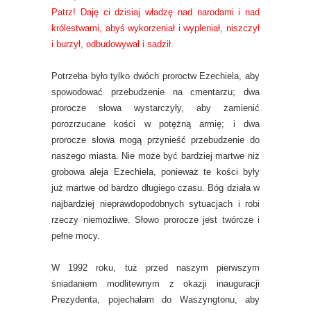
Patrz! Daję ci dzisiaj władzę nad narodami i nad
królestwami, abyś wykorzeniał i wypleniał, niszczył
i burzył, odbudowywał i sadził.
Potrzeba było tylko dwóch proroctw Ezechiela, aby
spowodować przebudzenie na cmentarzu; dwa
prorocze słowa wystarczyły, aby zamienić
porozrzucane kości w potężną armię; i dwa
prorocze słowa mogą przynieść przebudzenie do
naszego miasta. Nie może być bardziej martwe niż
grobowa aleja Ezechiela, ponieważ te kości były
już martwe od bardzo długiego czasu. Bóg działa w
najbardziej nieprawdopodobnych sytuacjach i robi
rzeczy niemożliwe. Słowo prorocze jest twórcze i
pełne mocy.
W 1992 roku, tuż przed naszym pierwszym
śniadaniem modlitewnym z okazji inauguracji
Prezydenta, pojechałam do Waszyngtonu, aby