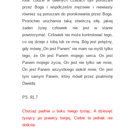
robił. Ludzie w dawnych czasach byli poruszani
przez Boga i współcześni mężowie i niewiasty
również są poruszani do prorokowania przez Boga.
Proroctwo uruchamia taką stwórczą siłę, jakiej
żaden żywy człowiek nie jest w stanie
powstrzymać. Człowiek nie może kontrolować tego,
co się dzieje z tobą lub ze mną. Bóg jest potężny,
gdy mówię „On jest Panem” nie mam na myśli tylko
tego, że On jest Panem mojego serca. On jest
Panem mojego życia, On jest nie tylko we mnie,
On jest Panem wszystkiego wokół mnie, On jest
tym samym Panem, który mówił przez psalmistę
Dawida:
PS. 91,7
Chociaż padnie u boku twego tysiąc, A dziesięć
tysięcy po prawicy twojej, Ciebie to jednak nie
dotknie.