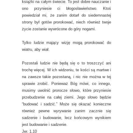
książki na całym świecie. To jest dobre nauczanie i
ono przyniesie ci błogosławieństwo. Ktoś
powiedział mi, że zanim dotarł do siedemnastej
strony był gotów prorokować, niech również twoje
życie zostanie wywrócone do góry nogami.
Tylko ludzie mający wizję mogą prorokować do
wiatru, aby wiał.
Pozostali ludzie nie będą się o to troszczyć ani
trochę więcej. W ich widzeniu, te kości są martwe i
na zawsze takie pozostaną, i nic nie można w tej
sprawie zrobić. Ponieważ Bóg mówi, co innego,
musimy uwolnić prorocze słowo, które przyniesie
przebudzenie na całej ziemi. Jego słowo będzie
“budować i sadzić.” Może się okazać konieczne
również pewne wyrywanie zanim zacznie się
sadzenie i budowanie, lecz końcowym wynikiem
jest budowanie i sadzenie.
Jer. 1,10