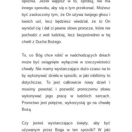
opóźnia. Jeżeli wątpisz w to, spróbuj, nie ma
innego sposobu, aby się o tym przekonać. Możesz
być zaskoczony tym, że On używa twojego głosu i
twoich ust, lecz będziesz wiedział, że to On
wyniósł cię i dał ci pewne słowo prorocze, które nie
pochodzi z woli ludzkiej, lecz bezpośrednio w tej
chwili z Ducha Bożego.
To, co Bóg chce robić w nadchodzących dniach
może być osiągnięte wyłącznie w rzeczywistości
chwały. Nie mamy wystarczająco dużo czasu na to
by wykonywać dzieła w sposób, w jaki robiliśmy to
dotychczas. To jest całkowicie nowy dzień i
musimy powstać i pozwolić proroczemu słowu
wykonywać jego pracę w ludzkich sercach.
Proroctwo jest potężne, wykorzystaj go na chwałę
Bożą.
Czy jesteś wystarczająco święty, aby być
używanym przez Boga w ten sposób? W jaki