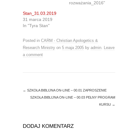
i
c
rozważania_2016"
t
e
t
b
Stan_31.03.2019
e
o
r
o
31 marca 2019
(
k
O
(
In "Tyra Stan"
p
O
e
p
n
e
Posted in
CARM - Christian Apologetics &
s
n
i
s
Research Ministry
on
5 maja 2005
by
admin
.
Leave
n
i
n
n
a comment
e
n
w
e
w
w
i
w
n
i
d
n
o
d
w
o
)
w
←
SZKOŁA BIBLIJNA ON-LINE – 00.01 ZAPROSZENIE
)
SZKOŁA BIBLIJNA ON-LINE – 00.03 PEŁNY PROGRAM
KURSU
→
DODAJ KOMENTARZ