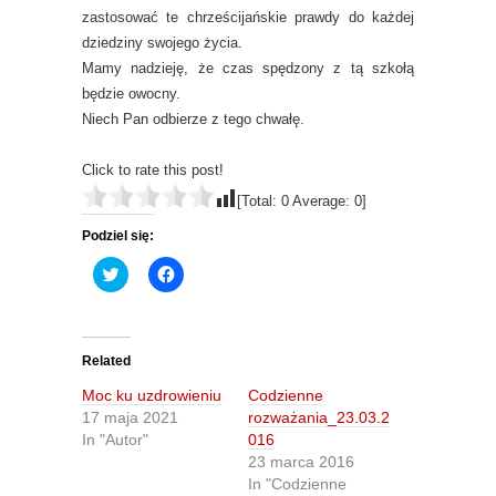
zastosować te chrześcijańskie prawdy do każdej
dziedziny swojego życia.
Mamy nadzieję, że czas spędzony z tą szkołą
będzie owocny.
Niech Pan odbierze z tego chwałę.
Click to rate this post!
[Total:
0
Average:
0
]
Podziel się:
C
C
l
l
i
i
c
c
k
k
t
t
o
o
Related
s
s
h
h
Moc ku uzdrowieniu
Codzienne
a
a
r
r
17 maja 2021
rozważania_23.03.2
e
e
In "Autor"
016
o
o
n
n
23 marca 2016
T
F
In "Codzienne
w
a