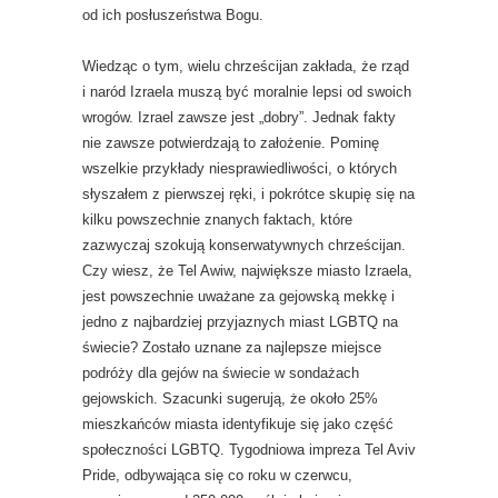
od ich posłuszeństwa Bogu.
Wiedząc o tym, wielu chrześcijan zakłada, że ​​rząd
i naród Izraela muszą być moralnie lepsi od swoich
wrogów. Izrael zawsze jest „dobry”. Jednak fakty
nie zawsze potwierdzają to założenie. Pominę
wszelkie przykłady niesprawiedliwości, o których
słyszałem z pierwszej ręki, i pokrótce skupię się na
kilku powszechnie znanych faktach, które
zazwyczaj szokują konserwatywnych chrześcijan.
Czy wiesz, że Tel Awiw, największe miasto Izraela,
jest powszechnie uważane za gejowską mekkę i
jedno z najbardziej przyjaznych miast LGBTQ na
świecie? Zostało uznane za najlepsze miejsce
podróży dla gejów na świecie w sondażach
gejowskich. Szacunki sugerują, że około 25%
mieszkańców miasta identyfikuje się jako część
społeczności LGBTQ. Tygodniowa impreza Tel Aviv
Pride, odbywająca się co roku w czerwcu,