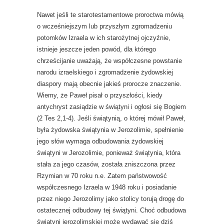
Nawet jeśli te starotestamentowe proroctwa mówią
o wcześniejszym lub przyszłym zgromadzeniu
potomków Izraela w ich starożytnej ojczyźnie,
istnieje jeszcze jeden powód, dla którego
chrześcijanie uważają, że współczesne powstanie
narodu izraelskiego i zgromadzenie żydowskiej
diaspory mają obecnie jakieś prorocze znaczenie.
Wiemy, że Paweł pisał o przyszłości, kiedy
antychryst zasiądzie w świątyni i ogłosi się Bogiem
(2 Tes 2,1-4). Jeśli świątynią, o której mówił Paweł,
była żydowska świątynia w Jerozolimie, spełnienie
jego słów wymaga odbudowania żydowskiej
świątyni w Jerozolimie, ponieważ świątynia, która
stała za jego czasów, została zniszczona przez
Rzymian w 70 roku n.e. Zatem państwowość
współczesnego Izraela w 1948 roku i posiadanie
przez niego Jerozolimy jako stolicy torują drogę do
ostatecznej odbudowy tej świątyni. Choć odbudowa
świątyni jerozolimskiej może wydawać się dziś