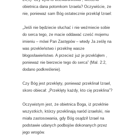
obietnica dana potomkom Izraela? Oczywiście, że
nie, ponieważ sam Bóg ostatecznie przeklął Izrael:
„Jeśli nie będziecie słuchać i nie weźmiecie sobie
do serca tego, że macie oddawać cześć mojemu
imieniu – mówi Pan Zastępów – wtedy Ja ześlę na
was przekleństwo i przeklnę wasze
błogosławieństwo. A przecież już je przekląłem ,
ponieważ nie bierzecie tego do serca” (Mal. 2:2,
dodano podkreślenie).
Czy Bóg jest przeklęty, ponieważ przeklinał Izrael,
skoro obiecał: „Przeklęty każdy, kto cię przeklina”?
Oczywistym jest, że obietnica Boga, iż przeklnie
wszystkich, którzy przeklinają naród izraelski, nie
miała zastosowania, gdy Bóg osądził Izrael na
podstawie udanych podbojów dokonanych przez
jego wrogów.