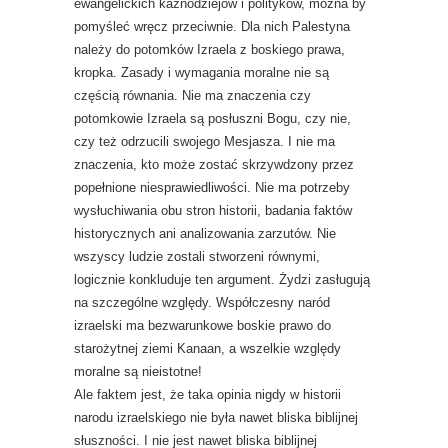
ewangelickich kaznodziejów i polityków, można by
pomyśleć wręcz przeciwnie. Dla nich Palestyna
należy do potomków Izraela z boskiego prawa,
kropka. Zasady i wymagania moralne nie są
częścią równania. Nie ma znaczenia czy
potomkowie Izraela są posłuszni Bogu, czy nie,
czy też odrzucili swojego Mesjasza. I nie ma
znaczenia, kto może zostać skrzywdzony przez
popełnione niesprawiedliwości. Nie ma potrzeby
wysłuchiwania obu stron historii, badania faktów
historycznych ani analizowania zarzutów. Nie
wszyscy ludzie zostali stworzeni równymi,
logicznie konkluduje ten argument. Żydzi zasługują
na szczególne względy. Współczesny naród
izraelski ma bezwarunkowe boskie prawo do
starożytnej ziemi Kanaan, a wszelkie względy
moralne są nieistotne!
Ale faktem jest, że taka opinia nigdy w historii
narodu izraelskiego nie była nawet bliska biblijnej
słuszności. I nie jest nawet bliska biblijnej