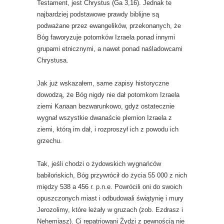
Testament, jest Chrystus (Ga 3,16). Jednak te
najbardziej podstawowe prawdy biblijne są
podważane przez ewangelików, przekonanych, że
Bóg faworyzuje potomków Izraela ponad innymi
grupami etnicznymi, a nawet ponad naśladowcami
Chrystusa.
Jak już wskazałem, same zapisy historyczne
dowodzą, że Bóg nigdy nie dał potomkom Izraela
ziemi Kanaan bezwarunkowo, gdyż ostatecznie
wygnał wszystkie dwanaście plemion Izraela z
ziemi, którą im dał, i rozproszył ich z powodu ich
grzechu.
Tak, jeśli chodzi o żydowskich wygnańców
babilońskich, Bóg przywrócił do życia 55 000 z nich
między 538 a 456 r. p.n.e. Powrócili oni do swoich
opuszczonych miast i odbudowali świątynię i mury
Jerozolimy, które leżały w gruzach (zob. Ezdrasz i
Nehemiasz). Ci repatriowani Żydzi z pewnością nie