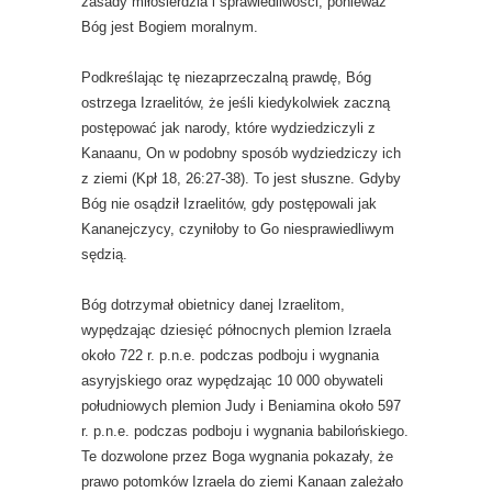
zasady miłosierdzia i sprawiedliwości, ponieważ
Bóg jest Bogiem moralnym.
Podkreślając tę ​​niezaprzeczalną prawdę, Bóg
ostrzega Izraelitów, że jeśli kiedykolwiek zaczną
postępować jak narody, które wydziedziczyli z
Kanaanu, On w podobny sposób wydziedziczy ich
z ziemi (Kpł 18, 26:27-38). To jest słuszne. Gdyby
Bóg nie osądził Izraelitów, gdy postępowali jak
Kananejczycy, czyniłoby to Go niesprawiedliwym
sędzią.
Bóg dotrzymał obietnicy danej Izraelitom,
wypędzając dziesięć północnych plemion Izraela
około 722 r. p.n.e. podczas podboju i wygnania
asyryjskiego oraz wypędzając 10 000 obywateli
południowych plemion Judy i Beniamina około 597
r. p.n.e. podczas podboju i wygnania babilońskiego.
Te dozwolone przez Boga wygnania pokazały, że
prawo potomków Izraela do ziemi Kanaan zależało