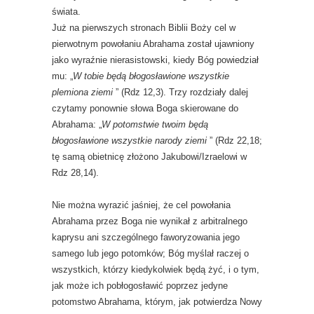
świata.
Już na pierwszych stronach Biblii Boży cel w
pierwotnym powołaniu Abrahama został ujawniony
jako wyraźnie nierasistowski, kiedy Bóg powiedział
mu: „
W tobie będą błogosławione wszystkie
plemiona ziemi
” (Rdz 12,3). Trzy rozdziały dalej
czytamy ponownie słowa Boga skierowane do
Abrahama: „
W potomstwie twoim będą
błogosławione wszystkie narody ziemi
” (Rdz 22,18;
tę samą obietnicę złożono Jakubowi/Izraelowi w
Rdz 28,14).
Nie można wyrazić jaśniej, że cel powołania
Abrahama przez Boga nie wynikał z arbitralnego
kaprysu ani szczególnego faworyzowania jego
samego lub jego potomków; Bóg myślał raczej o
wszystkich, którzy kiedykolwiek będą żyć, i o tym,
jak może ich pobłogosławić poprzez jedyne
potomstwo Abrahama, którym, jak potwierdza Nowy