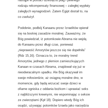
nastąpił w postaci dziesięciu plag i pewnego
rodzaju rekompensaty finansowej – zaległej wypłaty
zaległych wynagrodzeń. Zatem Egipt dostał to, na
co zasłużył.
Podobnie, podbój Kanaanu przez Izraelitów opierał
się na boskiej zasadzie moralnej. Zauważmy, że
Bóg powiedział, iż potomkowie Abrama nie wejdą
do Kanaanu przez długi czas, ponieważ
„nieprawość Amorytów jeszcze się nie dopełniła”
(Rdz 15,16). Oznacza to, że moralny trend
Amorytów, jednego z plemion zamieszkujących
Kanaan w czasach Abrama, znajdował się już w
nieodwracalnym upadku. Ale Bóg okazywał im
swoje miłosierdzie, aż osiągną moralne dno, w
momencie, gdy będą wrzucać swoje dzieci w
ofiarne ogniska z oddania bożkom i uprawiać seks
z najbliższymi krewnymi, nie wspominając o seksie
ze zwierzętami (Kpł 18). Dopiero wtedy Bóg ich
osądzi, używając potomków Izraela jako narzędzia