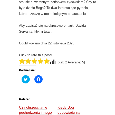
stał się suwerennym państwem żydowskim? Czy to
było dzieło Boga? To dwa interesujące pytania,
które rozważę w moim kolejnym e-nauczaniu.
Aby zapisać się na okresowe e-nauki Davida
Servanta, kliknij tutaj .
Opublikowano dnia 22 listopada 2025
Click to rate this post!
[Total:
2
Average:
5
]
Podziel się:
C
C
l
l
i
i
c
c
k
k
t
t
o
o
Related
s
s
h
h
Czy chrześcijanie
Kiedy Bóg
a
a
r
r
pochodzenia innego
odpowiada na