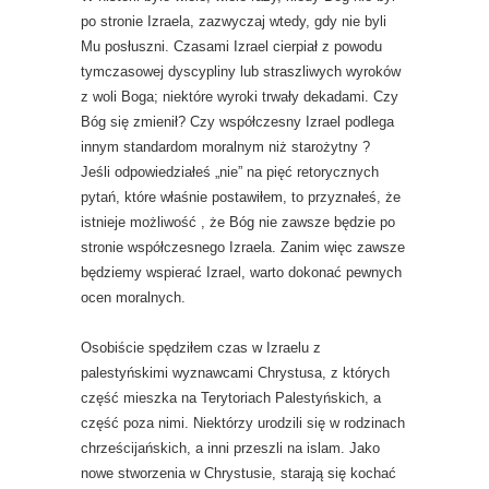
po stronie Izraela, zazwyczaj wtedy, gdy nie byli
Mu posłuszni. Czasami Izrael cierpiał z powodu
tymczasowej dyscypliny lub straszliwych wyroków
z woli Boga; niektóre wyroki trwały dekadami. Czy
Bóg się zmienił? Czy współczesny Izrael podlega
innym standardom moralnym niż starożytny ?
Jeśli odpowiedziałeś „nie” na pięć retorycznych
pytań, które właśnie postawiłem, to przyznałeś, że
istnieje możliwość , że Bóg nie zawsze będzie po
stronie współczesnego Izraela. Zanim więc zawsze
będziemy wspierać Izrael, warto dokonać pewnych
ocen moralnych.
Osobiście spędziłem czas w Izraelu z
palestyńskimi wyznawcami Chrystusa, z których
część mieszka na Terytoriach Palestyńskich, a
część poza nimi. Niektórzy urodzili się w rodzinach
chrześcijańskich, a inni przeszli na islam. Jako
nowe stworzenia w Chrystusie, starają się kochać