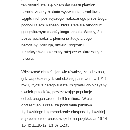
ten ostatni stał się ojcem dwunastu plemion
Izraela. Znamy historię wyzwolenia Izraelitów z
Egiptu i ich późniejszego, nakazanego przez Boga,
podboju ziemi Kanaan, która stała się terytorium
geograficznym starożytnego Izraela. Wiemy, że
Jezus pochodził z plemienia Judy, a Jego
narodziny, posługa, śmierć, pogrzeb i
zmartwychwstanie miały miejsce w starożytnym
Izraelu.
Większość chrześcijan wie również, że od czasu,
gdy współczesny Izrael stał się państwem w 1948
roku, Żydzi z całego świata imigrowali do ojczyzny
swoich przodków, powiększając populację
odrodzonego narodu do 9,5 miliona. Wielu
chrześcijan uważa, że ​​powstanie państwa
żydowskiego i zgromadzenie diaspory żydowskiej
są spełnieniem proroctw (zob. na przykład Jr 16,14-
15; Iz 11,10-12; Ez 37,1-23).