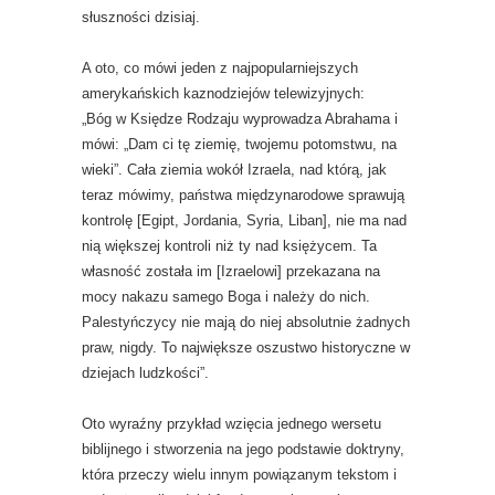
słuszności dzisiaj.
A oto, co mówi jeden z najpopularniejszych
amerykańskich kaznodziejów telewizyjnych:
„Bóg w Księdze Rodzaju wyprowadza Abrahama i
mówi: „Dam ci tę ziemię, twojemu potomstwu, na
wieki”. Cała ziemia wokół Izraela, nad którą, jak
teraz mówimy, państwa międzynarodowe sprawują
kontrolę [Egipt, Jordania, Syria, Liban], nie ma nad
nią większej kontroli niż ty nad księżycem. Ta
własność została im [Izraelowi] przekazana na
mocy nakazu samego Boga i należy do nich.
Palestyńczycy nie mają do niej absolutnie żadnych
praw, nigdy. To największe oszustwo historyczne w
dziejach ludzkości”.
Oto wyraźny przykład wzięcia jednego wersetu
biblijnego i stworzenia na jego podstawie doktryny,
która przeczy wielu innym powiązanym tekstom i