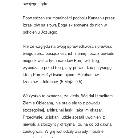
swojego sądu.
Potwierdzeniem moralności podboju Kanaanu przez
Izraelitów są słowa Boga skierowane do nich w
pokoleniu Jozuego:
Nie ze względu na twoją sprawiedliwość i prawość
twego serca posiądziesz ich ziemię, lecz z powodu
niegodziwości tych narodów Pan, twój Bóg,
wypędza je przed tobą, aby potwierdzić przysięgę,
którą Pan złożył twoim ojcom: Abrahamowi,
Izaakowi i Jakubowi (5 Mojż. 9:5).
Wszystko to oznacza, że ​​kiedy Bóg dał Izraelitom
Ziemię Obiecaną, nie stało się to z powodu
szczególnej, arbitralnej łaski, jaką im okazał.
Przeciwnie, uciskani ludzie zostali uwolnieni z
niewoli, a złoczyńcy otrzymali to, na co od dawna
zasługiwali. W grę wchodziły zasady moralne,