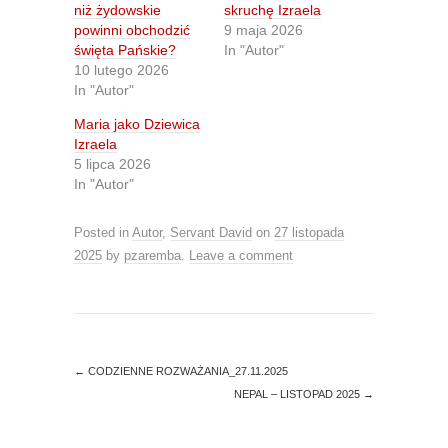
e
e
niż żydowskie
skruchę Izraela
o
o
n
n
powinni obchodzić
9 maja 2026
T
F
święta Pańskie?
In "Autor"
w
a
i
c
10 lutego 2026
t
e
In "Autor"
t
b
e
o
r
o
Maria jako Dziewica
(
k
O
(
Izraela
p
O
5 lipca 2026
e
p
n
e
In "Autor"
s
n
i
s
n
i
Posted in
Autor
,
Servant David
on
27 listopada
n
n
e
n
2025
by
pzaremba
.
Leave a comment
w
e
w
w
i
w
n
i
d
n
o
d
w
o
)
w
)
←
CODZIENNE ROZWAŻANIA_27.11.2025
NEPAL – LISTOPAD 2025
→