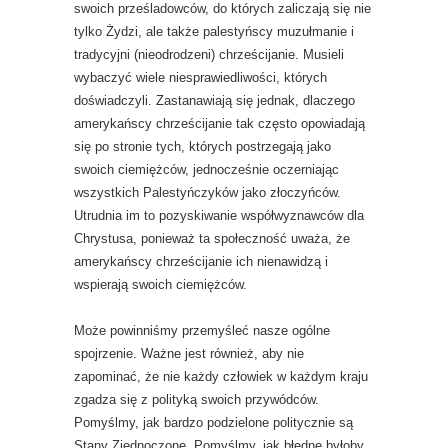
swoich prześladowców, do których zaliczają się nie
tylko Żydzi, ale także palestyńscy muzułmanie i
tradycyjni (nieodrodzeni) chrześcijanie. Musieli
wybaczyć wiele niesprawiedliwości, których
doświadczyli. Zastanawiają się jednak, dlaczego
amerykańscy chrześcijanie tak często opowiadają
się po stronie tych, których postrzegają jako
swoich ciemiężców, jednocześnie oczerniając
wszystkich Palestyńczyków jako złoczyńców.
Utrudnia im to pozyskiwanie współwyznawców dla
Chrystusa, ponieważ ta społeczność uważa, że ​​
amerykańscy chrześcijanie ich nienawidzą i
wspierają swoich ciemiężców.
Może powinniśmy przemyśleć nasze ogólne
spojrzenie. Ważne jest również, aby nie
zapominać, że nie każdy człowiek w każdym kraju
zgadza się z polityką swoich przywódców.
Pomyślmy, jak bardzo podzielone politycznie są
Stany Zjednoczone. Pomyślmy, jak błędne byłoby