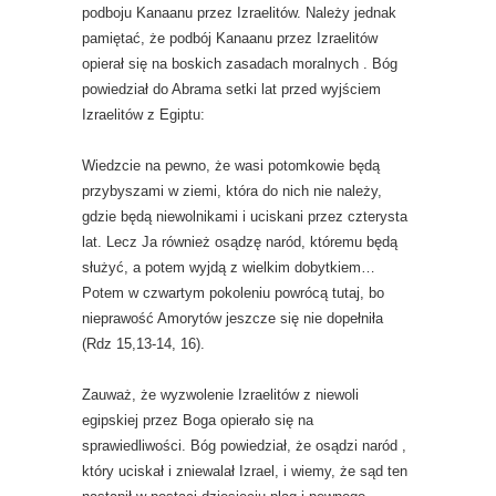
podboju Kanaanu przez Izraelitów. Należy jednak
pamiętać, że podbój Kanaanu przez Izraelitów
opierał się na boskich zasadach moralnych . Bóg
powiedział do Abrama setki lat przed wyjściem
Izraelitów z Egiptu:
Wiedzcie na pewno, że wasi potomkowie będą
przybyszami w ziemi, która do nich nie należy,
gdzie będą niewolnikami i uciskani przez czterysta
lat. Lecz Ja również osądzę naród, któremu będą
służyć, a potem wyjdą z wielkim dobytkiem…
Potem w czwartym pokoleniu powrócą tutaj, bo
nieprawość Amorytów jeszcze się nie dopełniła
(Rdz 15,13-14, 16).
Zauważ, że wyzwolenie Izraelitów z niewoli
egipskiej przez Boga opierało się na
sprawiedliwości. Bóg powiedział, że osądzi naród ,
który uciskał i zniewalał Izrael, i wiemy, że sąd ten