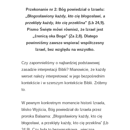
Przekonanie nr 2: Bóg powiedział o Izraelu:
„
Błogosławiony każdy, kto cię błogosławi, a
przeklęty każdy, kto cię przeklina
” (Lb 24,9).
Pismo Święte mówi również, że Izrael jest
„źrenicą oka Boga” (Za 2,8). Dlatego
powinniśmy zawsze wspierać współczesny
Izrael, bez względu na wszystko.
Czy zapomnieliśmy o najbardziej podstawowej
zasadzie interpretacji Biblii? Mianowicie, że każdy
werset należy interpretować w jego bezpośrednim
kontekście i w szerszym kontekście Biblii. Zróbmy
to.
W pewnym konkretnym momencie historii Izraela,
blisko Wyjścia, Bóg powiedział do Izraela przez
proroka Balaama: „Błogosławiony każdy, kto cię
błogosławi, a przeklęty każdy, kto cię przeklina” (Lb
24,9). Czy była to bezwarunkowa , wieczna