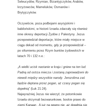
Seleucydów, Rzymian, Bizantyjczyków, Arabów,
krzyżowców, Mameluków, Osmanów i
Brytyjczyków.
Oczywiście, poza podbojami asyryjskimi i
babilońskimi, w historii Izraela zdarzały się również
inne okresy deportacji Żydów z Palestyny. Jezus
przepowiedział deportacje, które miały miejsce w
ciągu dekad od momentu, gdy je przepowiedział –
po stłumieniu przez Rzym buntów żydowskich w
latach 70 i 132 n.e.:
„
A wielki ucisk nastanie w kraju i gniew na ten lud.
Padną od ostrza miecza i zostaną zaprowadzeni do
niewoli między wszystkie narody. Jerozolima zaś
będzie deptana przez pogan, aż czasy pogan się
dopełnią
” (Łuk 21:24).
Najwyraźniej Jezus nie wierzył, że potomkowie
Izraela otrzymali bezwarunkowe, boskie prawo do
ziemi Kanaan . A już na pewno nie „aż dopełnią się