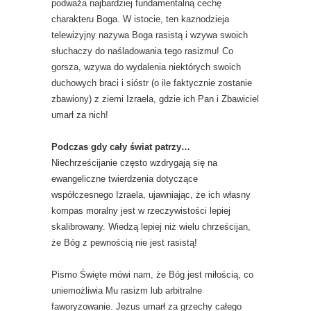
podważa najbardziej fundamentalną cechę
charakteru Boga. W istocie, ten kaznodzieja
telewizyjny nazywa Boga rasistą i wzywa swoich
słuchaczy do naśladowania tego rasizmu! Co
gorsza, wzywa do wydalenia niektórych swoich
duchowych braci i sióstr (o ile faktycznie zostanie
zbawiony) z ziemi Izraela, gdzie ich Pan i Zbawiciel
umarł za nich!
Podczas gdy cały świat patrzy…
Niechrześcijanie często wzdrygają się na
ewangeliczne twierdzenia dotyczące
współczesnego Izraela, ujawniając, że ich własny
kompas moralny jest w rzeczywistości lepiej
skalibrowany. Wiedzą lepiej niż wielu chrześcijan,
że Bóg z pewnością nie jest rasistą!
Pismo Święte mówi nam, że Bóg jest miłością, co
uniemożliwia Mu rasizm lub arbitralne
faworyzowanie. Jezus umarł za grzechy całego