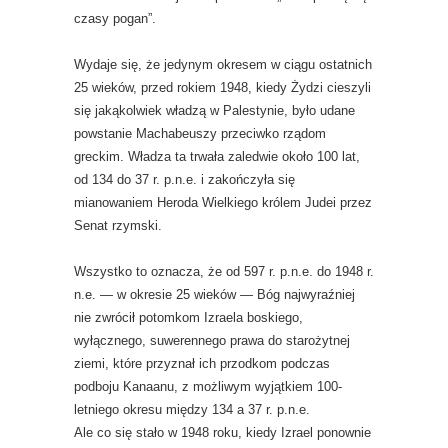
czasy pogan”.
Wydaje się, że jedynym okresem w ciągu ostatnich
25 wieków, przed rokiem 1948, kiedy Żydzi cieszyli
się jakąkolwiek władzą w Palestynie, było udane
powstanie Machabeuszy przeciwko rządom
greckim. Władza ta trwała zaledwie około 100 lat,
od 134 do 37 r. p.n.e. i zakończyła się
mianowaniem Heroda Wielkiego królem Judei przez
Senat rzymski.
Wszystko to oznacza, że ​​od 597 r. p.n.e. do 1948 r.
n.e. — w okresie 25 wieków — Bóg najwyraźniej
nie zwrócił potomkom Izraela boskiego,
wyłącznego, suwerennego prawa do starożytnej
ziemi, które przyznał ich przodkom podczas
podboju Kanaanu, z możliwym wyjątkiem 100-
letniego okresu między 134 a 37 r. p.n.e.
Ale co się stało w 1948 roku, kiedy Izrael ponownie