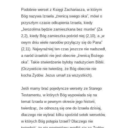
Podobnie werset z Księgi Zachariasza, w którym
Bóg nazywa Izraela „źrenicą swego oka”, mówi o
przyszłym czasie odkupienia Izraela, kiedy
„Jerozolima będzie zamieszkana bez murów” (Za
2,2), kiedy Bóg zamieszka pośród niej (2,10), a „w
owym dniu wiele narodów przyłączy się do Pana”
(2,11). Najwyraźniej ten czas jeszcze nie nadszedł,
a naród izraelski nie jest obecnie „źrenicą Bożego
oka”. Takie stwierdzenie byłoby nadużyciem Biblii.
(Oczywiście nie twierdzę, że Bóg obecnie nie
kocha Żydów. Jezus umarł za wszystkich).
Jeśli mamy brać pojedyncze wersety ze Starego
Testamentu, w których Bóg wypowiada się na
temat Izraela w pewnym okresie jego historii,
twierdząc, że odnoszą się one do Izraela dzisiaj,
dlaczego nie wybrać kilku spośród setek wersetów,
w których Bóg potępia Izrael? Dlaczego nie
twierdzić, że nie powinniśmy modlić się za Żydów,