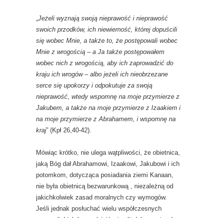
„
Jeżeli wyznają swoją nieprawość i nieprawość
swoich przodków, ich niewierność, której dopuścili
się wobec Mnie, a także to, że postępowali wobec
Mnie z wrogością – a Ja także postępowałem
wobec nich z wrogością, aby ich zaprowadzić do
kraju ich wrogów – albo jeżeli ich nieobrzezane
serce się upokorzy i odpokutuje za swoją
nieprawość, wtedy wspomnę na moje przymierze z
Jakubem, a także na moje przymierze z Izaakiem i
na moje przymierze z Abrahamem, i wspomnę na
kraj
” (Kpł 26,40-42).
Mówiąc krótko, nie ulega wątpliwości, że obietnica,
jaką Bóg dał Abrahamowi, Izaakowi, Jakubowi i ich
potomkom, dotycząca posiadania ziemi Kanaan,
nie była obietnicą bezwarunkową , niezależną od
jakichkolwiek zasad moralnych czy wymogów.
Jeśli jednak posłuchać wielu współczesnych