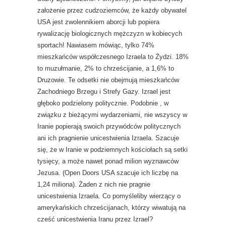
założenie przez cudzoziemców, że każdy obywatel
USA jest zwolennikiem aborcji lub popiera
rywalizację biologicznych mężczyzn w kobiecych
sportach! Nawiasem mówiąc, tylko 74%
mieszkańców współczesnego Izraela to Żydzi. 18%
to muzułmanie, 2% to chrześcijanie, a 1,6% to
Druzowie. Te odsetki nie obejmują mieszkańców
Zachodniego Brzegu i Strefy Gazy. Izrael jest
głęboko podzielony politycznie. Podobnie , w
związku z bieżącymi wydarzeniami, nie wszyscy w
Iranie popierają swoich przywódców politycznych
ani ich pragnienie unicestwienia Izraela. Szacuje
się, że w Iranie w podziemnych kościołach są setki
tysięcy, a może nawet ponad milion wyznawców
Jezusa. (Open Doors USA szacuje ich liczbę na
1,24 miliona). Żaden z nich nie pragnie
unicestwienia Izraela. Co pomyśleliby wierzący o
amerykańskich chrześcijanach, którzy wiwatują na
cześć unicestwienia Iranu przez Izrael?