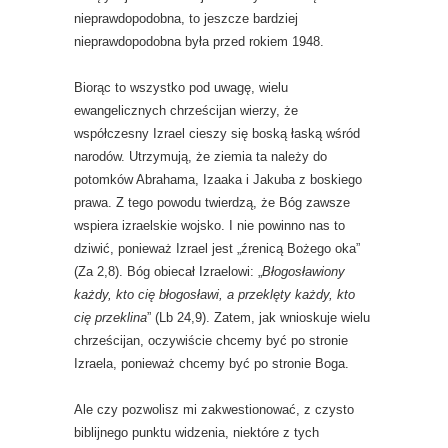
nieprawdopodobna, to jeszcze bardziej
nieprawdopodobna była przed rokiem 1948.
Biorąc to wszystko pod uwagę, wielu
ewangelicznych chrześcijan wierzy, że
współczesny Izrael cieszy się boską łaską wśród
narodów. Utrzymują, że ziemia ta należy do
potomków Abrahama, Izaaka i Jakuba z boskiego
prawa. Z tego powodu twierdzą, że Bóg zawsze
wspiera izraelskie wojsko. I nie powinno nas to
dziwić, ponieważ Izrael jest „źrenicą Bożego oka”
(Za 2,8). Bóg obiecał Izraelowi: „
Błogosławiony
każdy, kto cię błogosławi, a przeklęty każdy, kto
cię przeklina
” (Lb 24,9). Zatem, jak wnioskuje wielu
chrześcijan, oczywiście chcemy być po stronie
Izraela, ponieważ chcemy być po stronie Boga.
Ale czy pozwolisz mi zakwestionować, z czysto
biblijnego punktu widzenia, niektóre z tych