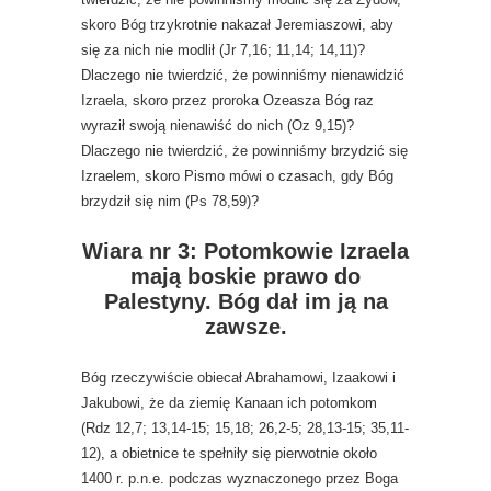
skoro Bóg trzykrotnie nakazał Jeremiaszowi, aby
się za nich nie modlił (Jr 7,16; 11,14; 14,11)?
Dlaczego nie twierdzić, że powinniśmy nienawidzić
Izraela, skoro przez proroka Ozeasza Bóg raz
wyraził swoją nienawiść do nich (Oz 9,15)?
Dlaczego nie twierdzić, że powinniśmy brzydzić się
Izraelem, skoro Pismo mówi o czasach, gdy Bóg
brzydził się nim (Ps 78,59)?
Wiara nr 3: Potomkowie Izraela
mają boskie prawo do
Palestyny. Bóg dał im ją na
zawsze.
Bóg rzeczywiście obiecał Abrahamowi, Izaakowi i
Jakubowi, że da ziemię Kanaan ich potomkom
(Rdz 12,7; 13,14-15; 15,18; 26,2-5; 28,13-15; 35,11-
12), a obietnice te spełniły się pierwotnie około
1400 r. p.n.e. podczas wyznaczonego przez Boga