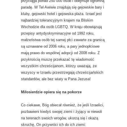
przyciąga ponad 250 000 osób i obejmuje ogromną
paradę. W Tel Awiwie znajdują się gejowskie bary i
kluby, gejowski hotel i gejowska plaża. Izrael jest
najbardziej tolerancyjnym krajem na Bliskim
Wschodzie dla osób LGBTQ. W kraju obowiązują
przepisy antydyskryminacyjne od 1992 roku,
małżeństwa osób tej samej płci zawarte za granicą
są uznawane od 2006 roku, a pary jednopłciowe
mają prawo do wspólnej adopcji od 2008 roku. Z
przykrością muszę przekazać tę wiadomość
wszystkim chrześcijanom, którzy uważają, że
wszyscy w Izraelu przestrzegają chrześcijańskich
standardów, ale bez wiary w Pana Jezusa!
Miłosierdzie opiera się na pokorze
Co ciekawe, Bóg obiecał również, że jeśli Izraelici,
pozbawieni kiedyś swojej ziemi i żyjący w niewoli
na terenach swoich wrogów, ukorzą się i okażą
skruchę, On przywróci ich do ich ziemi: