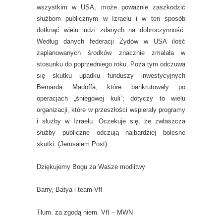
wszystkim w USA, może poważnie zaszkodzić
służbom publicznym w Izraelu i w ten sposób
dotknąć wielu ludzi zdanych na dobroczynność.
Według danych federacji Żydów w USA ilość
zaplanowanych środków znacznie zmalała w
stosunku do poprzedniego roku. Poza tym odczuwa
się skutku upadku funduszy inwestycyjnych
Bernarda Madoffa, które bankrutowały po
operacjach „śniegowej kuli”; dotyczy to wielu
organizacji, które w przeszłości wspierały programy
i służby w Izraelu. Oczekuje się, że zwłaszcza
służby publiczne odczują najbardziej bolesne
skutki. (Jerusalem Post)
Dziękujemy Bogu za Wasze modlitwy
Barry, Batya i team VfI
Tłum. za zgodą niem. VfI – MWN