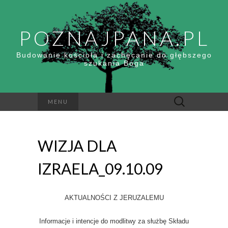
POZNAJPANA.PL
Budowanie kościoła i zachęcanie do głębszego
szukania Boga
Szukaj:
MENU
WIZJA DLA
IZRAELA_09.10.09
AKTUALNOŚCI Z JERUZALEMU
Informacje i intencje do modlitwy za służbę Składu