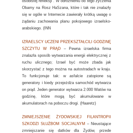
osobistej refleksji”. W odróżnieniu od tego życzenia
Obamy na Rosz HaSzana, które i tak nie znalazły
się w ogóle w Internecie zawierały krótką uwagę o
żądaniu zachowania planu pokojowego izraelsko-
arabskiego. (INN
IZRAELSCY UCZENI PRZEKSZTAŁCILI GODZINĘ
SZCZYTU W PRĄD
– Pewna izraelska firma
znalazła sposób wytwarzania energii elektrycznej z
ruchu ulicznego; Izrael być może zbada jak
skorzystać z tego można na autostradach w kraju.
To funkcjonuje tak: w asfalcie zatopione są
generatory i kiedy przejeżdża samochód wytwarza
on prąd. Jeden generator wytwarza 2.000 Watów na
godzinę, które mogą być akumulowane w
akumulatorach na poboczu drogi. (Haaretz)
ZMNIEJSZENIE ŻYDOWSKIEJ FILANTROPII
SZKODZI SŁUŻBOM SOCJALNYM
– Nieustające
zmniejszanie się datków dla Żydów, przede