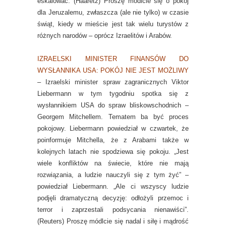
eskalować. (Haaretz) Proszę módlcie się o pokój
dla Jeruzalemu, zwłaszcza (ale nie tylko) w czasie
świąt, kiedy w mieście jest tak wielu turystów z
różnych narodów – oprócz Izraelitów i Arabów.
IZRAELSKI MINISTER FINANSÓW DO
WYSŁANNIKA USA: POKÓJ NIE JEST MOŻLIWY
– Izraelski minister spraw zagranicznych Viktor
Liebermann w tym tygodniu spotka się z
wysłannikiem USA do spraw bliskowschodnich –
Georgem Mitchellem. Tematem ba być proces
pokojowy. Liebermann powiedział w czwartek, że
poinformuje Mitchella, że z Arabami także w
kolejnych latach nie spodziewa się pokoju. „Jest
wiele konfliktów na świecie, które nie mają
rozwiązania, a ludzie nauczyli się z tym żyć” –
powiedział Liebermann. „Ale ci wszyscy ludzie
podjęli dramatyczną decyzję: odłożyli przemoc i
terror i zaprzestali podsycania nienawiści”.
(Reuters) Proszę módlcie się nadal i siłę i mądrość