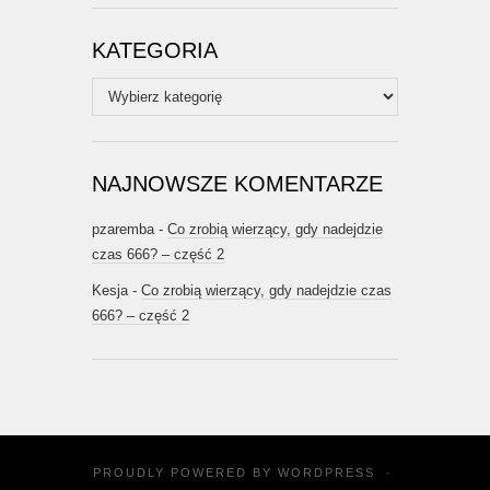
KATEGORIA
Kategoria
NAJNOWSZE KOMENTARZE
pzaremba
-
Co zrobią wierzący, gdy nadejdzie
czas 666? – część 2
Kesja
-
Co zrobią wierzący, gdy nadejdzie czas
666? – część 2
PROUDLY POWERED BY
WORDPRESS
·