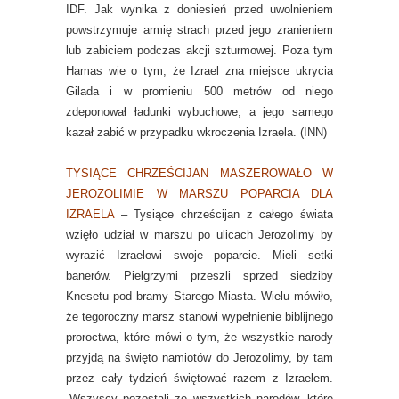
IDF. Jak wynika z doniesień przed uwolnieniem
powstrzymuje armię strach przed jego zranieniem
lub zabiciem podczas akcji szturmowej. Poza tym
Hamas wie o tym, że Izrael zna miejsce ukrycia
Gilada i w promieniu 500 metrów od niego
zdeponował ładunki wybuchowe, a jego samego
kazał zabić w przypadku wkroczenia Izraela. (INN)
TYSIĄCE CHRZEŚCIJAN MASZEROWAŁO W
JEROZOLIMIE W MARSZU POPARCIA DLA
IZRAELA
– Tysiące chrześcijan z całego świata
wzięło udział w marszu po ulicach Jerozolimy by
wyrazić Izraelowi swoje poparcie. Mieli setki
banerów. Pielgrzymi przeszli sprzed siedziby
Knesetu pod bramy Starego Miasta. Wielu mówiło,
że tegoroczny marsz stanowi wypełnienie biblijnego
proroctwa, które mówi o tym, że wszystkie narody
przyjdą na święto namiotów do Jerozolimy, by tam
przez cały tydzień świętować razem z Izraelem.
„Wszyscy pozostali ze wszystkich narodów, które