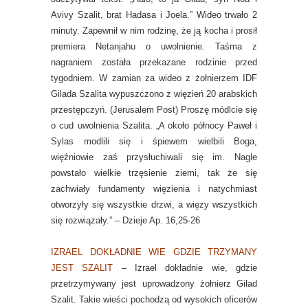
Avivy Szalit, brat Hadasa i Joela.” Wideo trwało 2
minuty. Zapewnił w nim rodzinę, że ją kocha i prosił
premiera Netanjahu o uwolnienie. Taśma z
nagraniem została przekazane rodzinie przed
tygodniem. W zamian za wideo z żołnierzem IDF
Gilada Szalita wypuszczono z więzień 20 arabskich
przestępczyń. (Jerusalem Post) Proszę módlcie się
o cud uwolnienia Szalita. „A około północy Paweł i
Sylas modlili się i śpiewem wielbili Boga,
więźniowie zaś przysłuchiwali się im. Nagle
powstało wielkie trzęsienie ziemi, tak że się
zachwiały fundamenty więzienia i natychmiast
otworzyły się wszystkie drzwi, a więzy wszystkich
się rozwiązały.” – Dzieje Ap. 16,25-26
IZRAEL DOKŁADNIE WIE GDZIE TRZYMANY
JEST SZALIT
– Izrael dokładnie wie, gdzie
przetrzymywany jest uprowadzony żołnierz Gilad
Szalit. Takie wieści pochodzą od wysokich oficerów