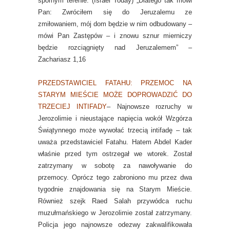
spornym terenie. (Israel Today) „Dlatego tak mówi
Pan: Zwróciłem się do Jeruzalemu ze
zmiłowaniem, mój dom będzie w nim odbudowany –
mówi Pan Zastępów – i znowu sznur mierniczy
będzie rozciągnięty nad Jeruzalemem” –
Zachariasz 1,16
PRZEDSTAWICIEL FATAHU: PRZEMOC NA
STARYM MIEŚCIE MOŻE DOPROWADZIĆ DO
TRZECIEJ INTIFADY
– Najnowsze rozruchy w
Jerozolimie i nieustające napięcia wokół Wzgórza
Świątynnego może wywołać trzecią intifadę – tak
uważa przedstawiciel Fatahu. Hatem Abdel Kader
właśnie przed tym ostrzegał we wtorek. Został
zatrzymany w sobotę za nawoływanie do
przemocy. Oprócz tego zabroniono mu przez dwa
tygodnie znajdowania się na Starym Mieście.
Również szejk Raed Salah przywódca ruchu
muzułmańskiego w Jerozolimie został zatrzymany.
Policja jego najnowsze odezwy zakwalifikowała