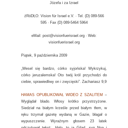
Józefa i za Izrael
źRóDŁO: Vision für Israel e.V. · Tel. (D) 089-566
595 · Fax (D) 089-5464 5964
eMail: post@visionfuerisrael.org · Web:
visionfuerisrael.org
Piątek, 9 października 2009
„Wesel się bardzo, córko syjońska! Wykrzykuj,
córko jeruzalemska! Oto twój król przychodzi do
ciebie, sprawiedliwy on i zwycięski”. Zachariasz 9,9
HAMAS OPUBLIKOWAŁ WIDEO Z SZALITEM
–
Wyglądał blado. Włosy krótko przystrzyżone.
Siedział na białym krześle przed białym tłem, w
ręku trzymał gazetę wydaną w Gazie, błagał o
wypuszczenie. Wyraźnym głosem 23 latek
odczytywał tekst: „Halo, to ja Gilad, syn Noa i