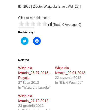
ID: 2955 | Źródło: Wizja dla Izraela (WI_25) |
Click to rate this post!
[Total:
0
Average:
0
]
Podziel się:
C
C
l
l
i
i
c
c
k
k
t
t
o
o
Related
s
s
h
h
Wizja dla
Wizja dla
a
a
r
r
Izraela_26.07.2013 –
Izraela_20.01.2012
e
e
Petycja
22 stycznia 2012
o
o
n
n
27 lipca 2013
In "Bliski Wschód"
T
F
In "Wizja dla Izraela"
w
a
i
c
t
e
Wizja dla
t
b
Izraela_21.12.2012
e
o
r
o
23 grudnia 2012
(
k