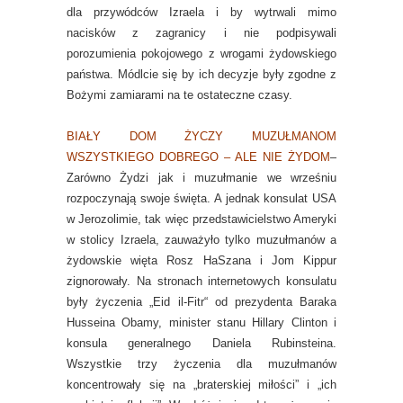
dla przywódców Izraela i by wytrwali mimo
nacisków z zagranicy i nie podpisywali
porozumienia pokojowego z wrogami żydowskiego
państwa. Módlcie się by ich decyzje były zgodne z
Bożymi zamiarami na te ostateczne czasy.
BIAŁY DOM ŻYCZY MUZUŁMANOM
WSZYSTKIEGO DOBREGO – ALE NIE ŻYDOM
–
Zarówno Żydzi jak i muzułmanie we wrześniu
rozpoczynają swoje święta. A jednak konsulat USA
w Jerozolimie, tak więc przedstawicielstwo Ameryki
w stolicy Izraela, zauważyło tylko muzułmanów a
żydowskie więta Rosz HaSzana i Jom Kippur
zignorowały. Na stronach internetowych konsulatu
były życzenia „Eid il-Fitr“ od prezydenta Baraka
Husseina Obamy, minister stanu Hillary Clinton i
konsula generalnego Daniela Rubinsteina.
Wszystkie trzy życzenia dla muzułmanów
koncentrowały się na „braterskiej miłości” i „ich