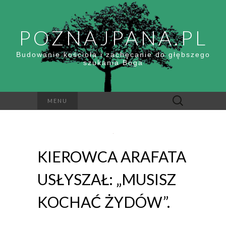
POZNAJPANA.PL
Budowanie kościoła i zachęcanie do głębszego
szukania Boga
Szukaj:
MENU
KIEROWCA ARAFATA
USŁYSZAŁ: „MUSISZ
KOCHAĆ ŻYDÓW”.