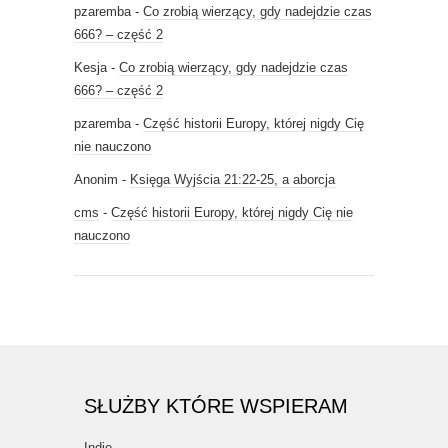
pzaremba
-
Co zrobią wierzący, gdy nadejdzie czas
666? – część 2
Kesja
-
Co zrobią wierzący, gdy nadejdzie czas
666? – część 2
pzaremba
-
Część historii Europy, której nigdy Cię
nie nauczono
Anonim
-
Księga Wyjścia 21:22-25, a aborcja
cms
-
Część historii Europy, której nigdy Cię nie
nauczono
SŁUŻBY KTÓRE WSPIERAM
Indie