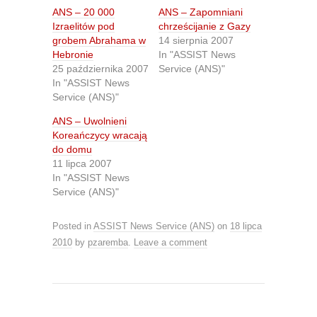
h
h
ANS – 20 000
ANS – Zapomniani
a
a
r
r
Izraelitów pod
chrześcijanie z Gazy
e
e
grobem Abrahama w
14 sierpnia 2007
o
o
n
n
Hebronie
In "ASSIST News
T
F
25 października 2007
Service (ANS)"
w
a
i
c
In "ASSIST News
t
e
Service (ANS)"
t
b
e
o
r
o
ANS – Uwolnieni
(
k
O
(
Koreańczycy wracają
p
O
do domu
e
p
n
e
11 lipca 2007
s
n
In "ASSIST News
i
s
n
i
Service (ANS)"
n
n
e
n
w
e
Posted in
w
ASSIST News Service (ANS)
w
on
18 lipca
i
w
2010
by
pzaremba
.
Leave a comment
n
i
d
n
o
d
w
o
)
w
)