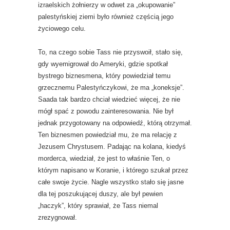
izraelskich żołnierzy w odwet za „okupowanie”
palestyńskiej ziemi było również częścią jego
życiowego celu.
To, na czego sobie Tass nie przyswoił, stało się,
gdy wyemigrował do Ameryki, gdzie spotkał
bystrego biznesmena, który powiedział temu
grzecznemu Palestyńczykowi, że ma „koneksje”.
Saada tak bardzo chciał wiedzieć więcej, że nie
mógł spać z powodu zainteresowania. Nie był
jednak przygotowany na odpowiedź, którą otrzymał.
Ten biznesmen powiedział mu, że ma relację z
Jezusem Chrystusem. Padając na kolana, kiedyś
morderca, wiedział, że jest to właśnie Ten, o
którym napisano w Koranie, i którego szukał przez
całe swoje życie. Nagle wszystko stało się jasne
dla tej poszukującej duszy, ale był pewien
„haczyk”, który sprawiał, że Tass niemal
zrezygnował.