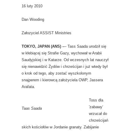
16 luty 2010
Dan Wooding
Załozyciel ASSIST Ministries
TOKYO, JAPAN (ANS) –
– Tass Saada urodził się
w kłebiącej się Strafie Gazy, wychował w Arabii
Saudyjskiej i w Katarze. Od wczesnych lat nauczył
się nienawidzić Żydów i chrześcijan i już wtedy był
o krok od tego, aby zostać wyszkolonym
snajperem i kierowcą założyciela OWP, Jassera
Arafata.
Toss dla
'zabawy’
Taas Saada
wrzucał do
chrześcijań
skich kościołów w Jordanie granaty. Zabijanie