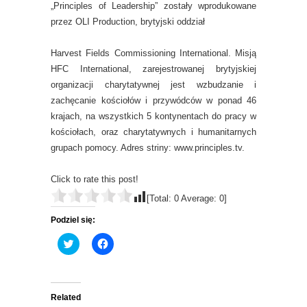
„Principles of Leadership” zostały wprodukowane
przez OLI Production, brytyjski oddział
Harvest Fields Commissioning International. Misją
HFC International, zarejestrowanej brytyjskiej
organizacji charytatywnej jest wzbudzanie i
zachęcanie kościołów i przywódców w ponad 46
krajach, na wszystkich 5 kontynentach do pracy w
kościołach, oraz charytatywnych i humanitarnych
grupach pomocy. Adres striny: www.principles.tv.
Click to rate this post!
[Total:
0
Average:
0
]
Podziel się:
C
C
l
l
i
i
c
c
k
k
t
t
o
o
Related
s
s