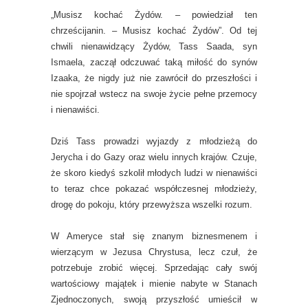
„Musisz kochać Żydów. – powiedział ten
chrześcijanin. – Musisz kochać Żydów”. Od tej
chwili nienawidzący Żydów, Tass Saada, syn
Ismaela, zaczął odczuwać taką miłość do synów
Izaaka, że nigdy już nie zawrócił do przeszłości i
nie spojrzał wstecz na swoje życie pełne przemocy
i nienawiści.
Dziś Tass prowadzi wyjazdy z młodzieżą do
Jerycha i do Gazy oraz wielu innych krajów. Czuje,
że skoro kiedyś szkolił młodych ludzi w nienawiści
to teraz chce pokazać współczesnej młodzieży,
drogę do pokoju, który przewyższa wszelki rozum.
W Ameryce stał się znanym biznesmenem i
wierzącym w Jezusa Chrystusa, lecz czuł, że
potrzebuje zrobić więcej. Sprzedając cały swój
wartościowy majątek i mienie nabyte w Stanach
Zjednoczonych, swoją przyszłość umieścił w