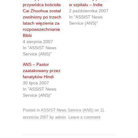
a
a
r
r
przywódca kościoła
w szpitalu – Indie
e
e
Cai Zhuohua został
2 października 2007
o
o
n
n
zwolniony po trzech
In "ASSIST News
T
F
latach więzienia za
Service (ANS)"
w
a
i
c
rozpowszechnianie
t
e
Biblii
t
b
e
o
4 sierpnia 2007
r
o
In "ASSIST News
(
k
O
(
Service (ANS)"
p
O
e
p
n
e
ANS – Pastor
s
n
zaatakowany przez
i
s
n
i
fanatyków Hindi
n
n
30 lipca 2007
e
n
w
e
In "ASSIST News
w
w
Service (ANS)"
i
w
n
i
d
n
o
d
Posted in
ASSIST News Service (ANS)
on
11
w
o
)
w
września 2007
by
admin
.
Leave a comment
)