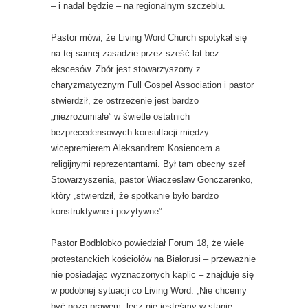
– i nadal będzie – na regionalnym szczeblu.
Pastor mówi, że Living Word Church spotykał się
na tej samej zasadzie przez sześć lat bez
ekscesów. Zbór jest stowarzyszony z
charyzmatycznym Full Gospel Association i pastor
stwierdził, że ostrzeżenie jest bardzo
„niezrozumiałe” w świetle ostatnich
bezprecedensowych konsultacji między
wicepremierem Aleksandrem Kosiencem a
religijnymi reprezentantami. Był tam obecny szef
Stowarzyszenia, pastor Wiaczeslaw Gonczarenko,
który „stwierdził, że spotkanie było bardzo
konstruktywne i pozytywne”.
Pastor Bodblobko powiedział Forum 18, że wiele
protestanckich kościołów na Białorusi – przeważnie
nie posiadając wyznaczonych kaplic – znajduje się
w podobnej sytuacji co Living Word. „Nie chcemy
być poza prawem, lecz nie jesteśmy w stanie