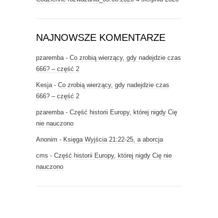
NAJNOWSZE KOMENTARZE
pzaremba
-
Co zrobią wierzący, gdy nadejdzie czas
666? – część 2
Kesja
-
Co zrobią wierzący, gdy nadejdzie czas
666? – część 2
pzaremba
-
Część historii Europy, której nigdy Cię
nie nauczono
Anonim
-
Księga Wyjścia 21:22-25, a aborcja
cms
-
Część historii Europy, której nigdy Cię nie
nauczono