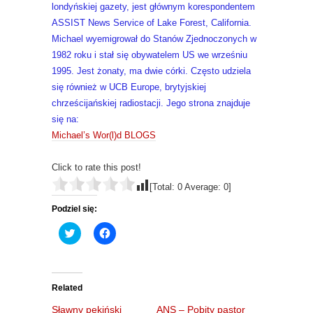
londyńskiej gazety, jest głównym korespondentem
ASSIST News Service of Lake Forest, California.
Michael wyemigrował do Stanów Zjednoczonych w
1982 roku i stał się obywatelem US we wrześniu
1995. Jest żonaty, ma dwie córki. Często udziela
się również w UCB Europe, brytyjskiej
chrześcijańskiej radiostacji. Jego strona znajduje
się na:
Michael’s Wor(l)d BLOGS
Click to rate this post!
[Total:
0
Average:
0
]
Podziel się:
C
C
l
l
i
i
c
c
k
k
t
t
o
o
Related
s
s
h
h
Sławny pekiński
ANS – Pobity pastor