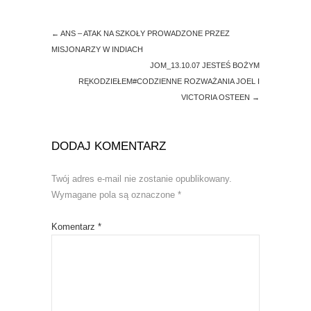
←
ANS – ATAK NA SZKOŁY PROWADZONE PRZEZ
MISJONARZY W INDIACH
JOM_13.10.07 JESTEŚ BOŻYM
RĘKODZIEŁEM#CODZIENNE ROZWAŻANIA JOEL I
VICTORIA OSTEEN
→
DODAJ KOMENTARZ
Twój adres e-mail nie zostanie opublikowany.
Wymagane pola są oznaczone
*
Komentarz
*