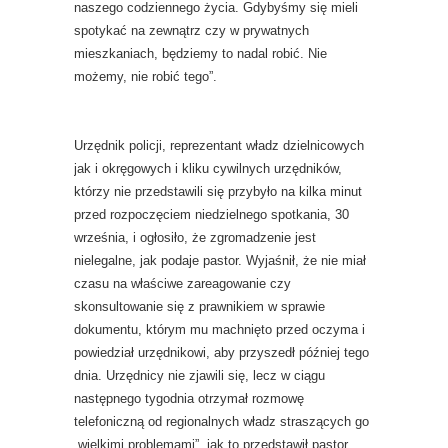
naszego codziennego życia. Gdybyśmy się mieli
spotykać na zewnątrz czy w prywatnych
mieszkaniach, będziemy to nadal robić. Nie
możemy, nie robić tego”.
Urzędnik policji, reprezentant władz dzielnicowych
jak i okręgowych i kliku cywilnych urzędników,
którzy nie przedstawili się przybyło na kilka minut
przed rozpoczęciem niedzielnego spotkania, 30
września, i ogłosiło, że zgromadzenie jest
nielegalne, jak podaje pastor. Wyjaśnił, że nie miał
czasu na właściwe zareagowanie czy
skonsultowanie się z prawnikiem w sprawie
dokumentu, którym mu machnięto przed oczyma i
powiedział urzędnikowi, aby przyszedł później tego
dnia. Urzędnicy nie zjawili się, lecz w ciągu
następnego tygodnia otrzymał rozmowę
telefoniczną od regionalnych władz straszących go
„wielkimi problemami”, jak to przedstawił pastor