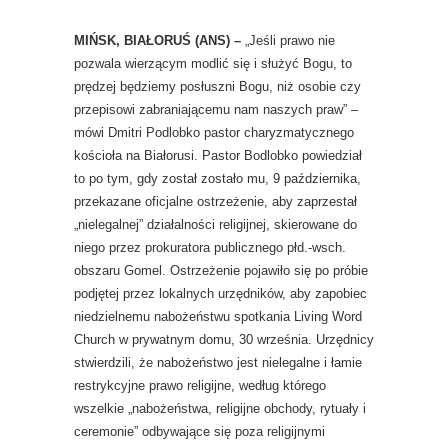
MIŃSK, BIAŁORUŚ (ANS) –
„Jeśli prawo nie
pozwala wierzącym modlić się i służyć Bogu, to
prędzej będziemy posłuszni Bogu, niż osobie czy
przepisowi zabraniającemu nam naszych praw” –
mówi Dmitri Podlobko pastor charyzmatycznego
kościoła na Białorusi. Pastor Bodlobko powiedział
to po tym, gdy został zostało mu, 9 października,
przekazane oficjalne ostrzeżenie, aby zaprzestał
„nielegalnej” działalności religijnej, skierowane do
niego przez prokuratora publicznego płd.-wsch.
obszaru Gomel. Ostrzeżenie pojawiło się po próbie
podjętej przez lokalnych urzędników, aby zapobiec
niedzielnemu nabożeństwu spotkania Living Word
Church w prywatnym domu, 30 września. Urzędnicy
stwierdzili, że nabożeństwo jest nielegalne i łamie
restrykcyjne prawo religijne, według którego
wszelkie „nabożeństwa, religijne obchody, rytuały i
ceremonie” odbywające się poza religijnymi