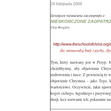
24 listopada 2008
Dzisiejsze rozważania zaczerpnięto z:
NIESKOŃCZONE ZAOPATRZ
Chip Brogden
http://www.theschoolofchrist.org/ar
zła; nienawidzę buty i pychy, z
Tym, który nazwany jest w Przyp. 8 
chcielibyśmy, aby objawienia Chry
uzdrowieniu i łasce. Z pewnością to w
objawienie Chrystusa – jako Tego, k
wartościowe. Oczywiście, takie ujawn
kogoś cichego, łagodnego i pasywnego
iluzji, lecz usuwanie ich; pokazanie n