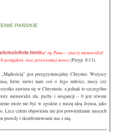
ENIE PAŃSKIE
Bać się Pana – znaczy nienawidzić
ticles/infinite.html
łych postępków oraz przewrotnej mowy
(Przyp. 8:13).
„Mądrością” jest preegzystencjalny Chrystus. Wszyscy
stusa, które mówi nam coś o Jego miłości, mocy czy
szystko zawiera się w Chrystusie, a jednak to szczególne
tóry nienawidzi zła, pychy i arogancji – 0 jest równie
ienie może nie być w zgodzie z naszą ideą Jezusa, jako
. Lecz celem objawienia nie jest potwierdzanie naszych
am prawdy i skonfrontowanie nas z nią.