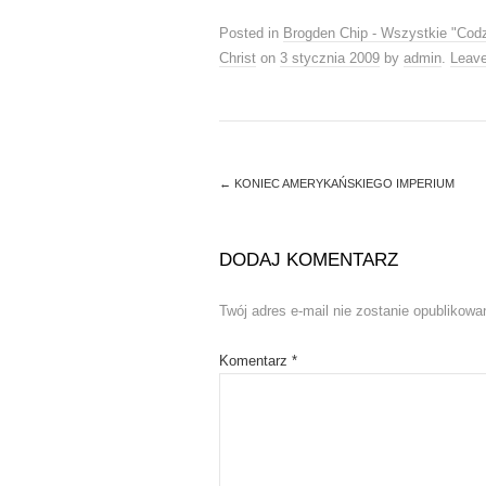
t
e
t
b
Posted in
Brogden Chip - Wszystkie "Cod
e
o
r
o
Christ
on
3 stycznia 2009
by
admin
.
Leav
(
k
O
(
p
O
e
p
n
e
s
n
i
s
n
i
n
n
←
KONIEC AMERYKAŃSKIEGO IMPERIUM
e
n
w
e
w
w
i
w
n
i
DODAJ KOMENTARZ
d
n
o
d
w
o
)
w
Twój adres e-mail nie zostanie opublikowa
)
Komentarz
*