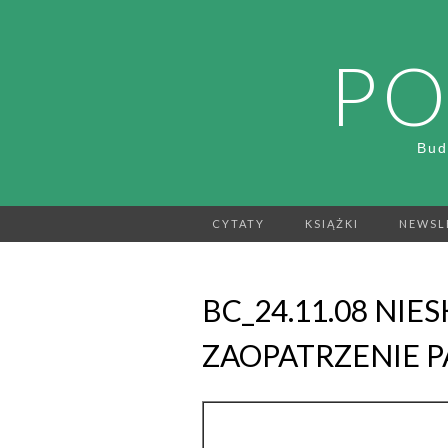
PO
Bud
CYTATY
KSIĄŻKI
NEWSL
BC_24.11.08 NI
ZAOPATRZENIE P