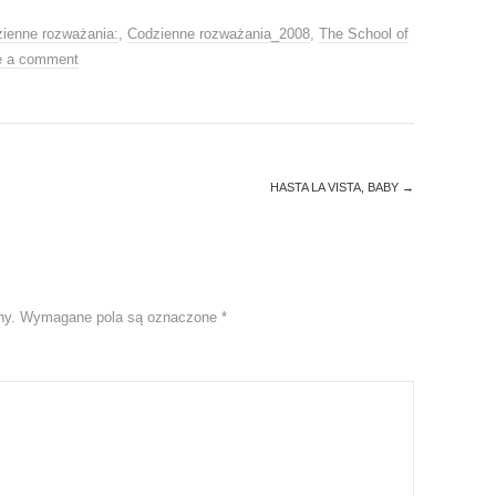
zienne rozważania:
,
Codzienne rozważania_2008
,
The School of
e a comment
HASTA LA VISTA, BABY
→
ny.
Wymagane pola są oznaczone
*