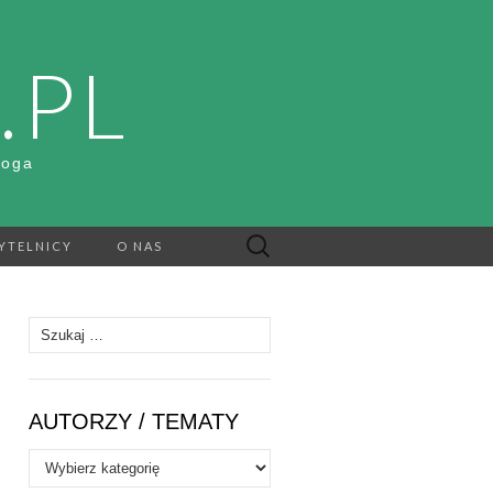
.PL
Boga
Szukaj:
YTELNICY
O NAS
Szukaj:
AUTORZY / TEMATY
Autorzy
/