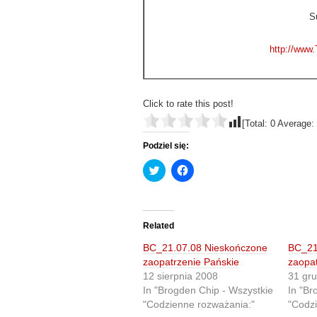
S
http://www.
Click to rate this post!
[Total:
0
Average:
Podziel się:
C
C
l
l
i
i
c
c
k
k
t
t
o
o
Related
s
s
h
h
BC_21.07.08 Nieskończone
BC_21
a
a
r
r
zaopatrzenie Pańskie
zaopat
e
e
12 sierpnia 2008
31 gr
o
o
n
n
In "Brogden Chip - Wszystkie
In "Br
T
F
"Codzienne rozważania:"
"Codzi
w
a
i
c