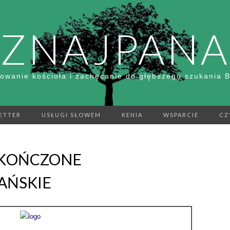
ZNAJPANA
owanie kościoła i zachęcanie do głębszego szukania 
ETTER
USŁUGI SŁOWEM
KENIA
WSPARCIE
CZ
ESKOŃCZONE
AŃSKIE