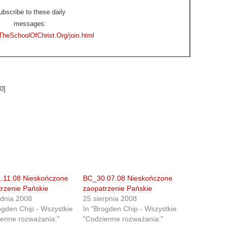
ubscribe to these daily
messages:
TheSchoolOfChrist.Org/join.html
0
]
.11.08 Nieskończone
BC_30.07.08 Nieskończone
rzenie Pańskie
zaopatrzenie Pańskie
udnia 2008
25 sierpnia 2008
ogden Chip - Wszystkie
In "Brogden Chip - Wszystkie
enne rozważania:"
"Codzienne rozważania:"